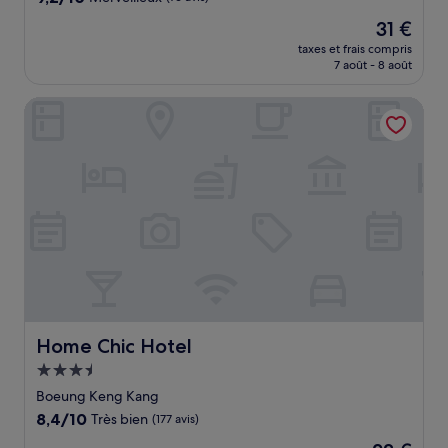
sur
Le
31 €
10,
nouveau
Merveilleux,
taxes et frais compris
prix
7 août - 8 août
(76 avis)
est
de
Home Chic Hotel
31 €
Home Chic Hotel
Home Chic Hotel
Hébergement
3.5 étoiles
Boeung Keng Kang
8.4
8,4/10
Très bien
(177 avis)
sur
Le