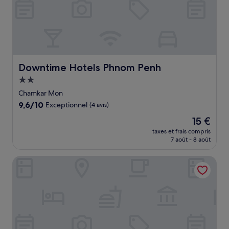
Downtime Hotels Phnom Penh
Downtime Hotels Phnom Penh
Hébergement
2.0 étoiles
Chamkar Mon
9.6
9,6/10
Exceptionnel
(4 avis)
sur
Le
15 €
10,
nouveau
Exceptionnel,
taxes et frais compris
prix
7 août - 8 août
(4 avis)
est
de
Cambodian Country Club
15 €