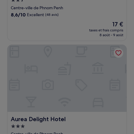
Hébergement
2.5 étoiles
Centre-ville de Phnom Penh
8.6
8,6/10
Excellent
(48 avis)
sur
Le
17 €
10,
nouveau
Excellent,
taxes et frais compris
prix
8 août - 9 août
(48 avis)
est
de
Aurea Delight Hotel
17 €
Aurea Delight Hotel
Aurea Delight Hotel
Hébergement
3.0 étoiles