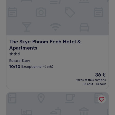
The Skye Phnom Penh Hotel & Apartments
The Skye Phnom Penh Hotel &
Apartments
Hébergement
2.5 étoiles
Ruessei Kaev
10.0
10/10
Exceptionnel
(6 avis)
sur
Le
36 €
10,
nouveau
Exceptionnel,
taxes et frais compris
prix
13 août - 14 août
(6 avis)
est
de
Amata Residence
36 €