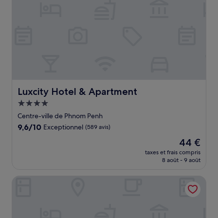
Luxcity Hotel & Apartment
Luxcity Hotel & Apartment
Hébergement
4.0 étoiles
Centre-ville de Phnom Penh
9.6
9,6/10
Exceptionnel
(589 avis)
sur
Le
44 €
10,
nouveau
Exceptionnel,
taxes et frais compris
prix
8 août - 9 août
(589 avis)
est
de
The Skye Phnom Penh Hotel & Apartments
44 €