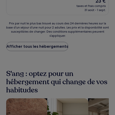
23 €
10,
nouveau
Très
taxes et frais compris
prix
31 août - 1 sept.
bien,
est
(177 avis)
de
23 €
Prix
Prix par nuit le plus bas trouvé au cours des 24 dernières heures sur la
base d’un séjour d’une nuit pour 2 adultes. Les prix et la disponibilité sont
par
susceptibles de changer. Des conditions supplémentaires peuvent
nuit
s’appliquer.
le
plus
Afficher tous les hébergements
bas
trouvé
au
cours
des
24 dernières
S'ang : optez pour un
heures
sur
hébergement qui change de vos
la
habitudes
base
d’un
séjour
Rechercher des hébergements avec un spa sur place
Rechercher des appart’hôtels
Rechercher de
d’une
nuit
pour