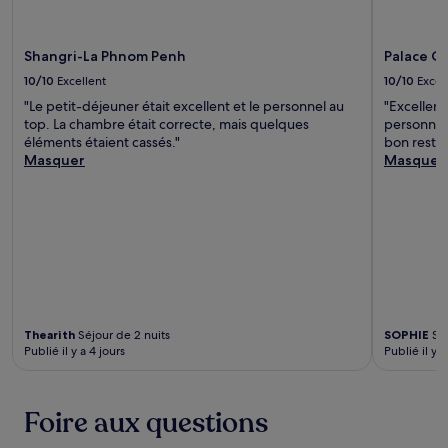
Shangri-La Phnom Penh
Palace G
10/10
Excellent
10/10
Excel
"Le petit-déjeuner était excellent et le personnel au
"Excellent
top. La chambre était correcte, mais quelques
personnel
éléments étaient cassés."
bon restau
Masquer
Masquer
Thearith
Séjour de 2 nuits
SOPHIE
Séj
Publié il y a 4 jours
Publié il y a
Foire aux questions