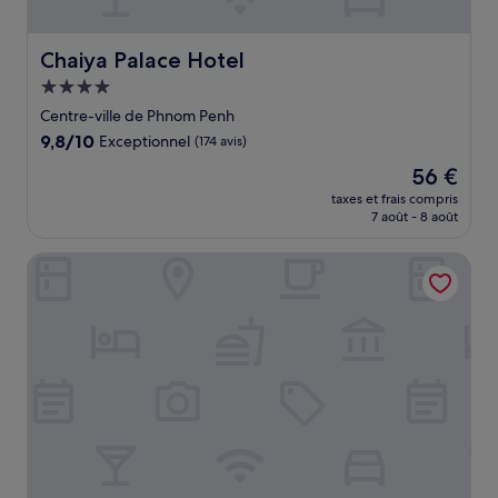
Chaiya Palace Hotel
Chaiya Palace Hotel
Hébergement
4.0 étoiles
Centre-ville de Phnom Penh
9.8
9,8/10
Exceptionnel
(174 avis)
sur
Le
56 €
10,
nouveau
Exceptionnel,
taxes et frais compris
prix
7 août - 8 août
(174 avis)
est
de
Crowne Plaza Phnom Penh by IHG
56 €