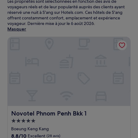
Les propriétés sont sélectionnées en fonction des avis de
voyageurs réels et de leur popularité auprès des clients ayant
réservé une nuit à S'ang sur Hotels.com. Ces hôtels de S'ang
offrent constamment confort, emplacement et expérience
voyageur. Dernière mise à jour le
6 août 2026
.
Masquer
Novotel Phnom Penh Bkk 1
Novotel Phnom Penh Bkk 1
Novotel Phnom Penh Bkk 1
Hébergement
5.0 étoiles
Boeung Keng Kang
8.8
8,8/10
Excellent
(28 avis)