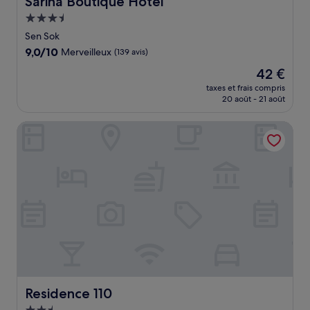
Sarina Boutique Hotel
Hébergement
3.5 étoiles
Sen Sok
9.0
9,0/10
Merveilleux
(139 avis)
sur
Le
42 €
10,
nouveau
Merveilleux,
taxes et frais compris
prix
20 août - 21 août
(139 avis)
est
de
Residence 110
42 €
Residence 110
Residence 110