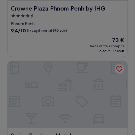
Crowne Plaza Phnom Penh by IHG
Crowne Plaza Phnom Penh by IHG
Hébergement
4.5 étoiles
Phnom Penh
9.4
9,4/10
Exceptionnel
(90 avis)
sur
Le
73 €
10,
nouveau
Exceptionnel,
taxes et frais compris
prix
16 août - 17 août
(90 avis)
est
de
Sarina Boutique Hotel
73 €
Sarina Boutique Hotel