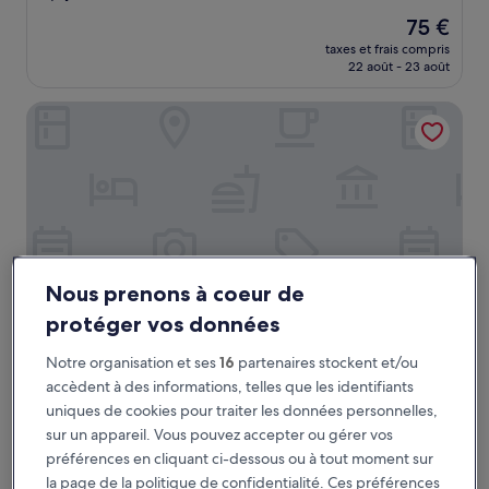
sur
Le
75 €
10,
nouveau
Excellent,
taxes et frais compris
prix
22 août - 23 août
(28 avis)
est
de
SUN & MOON, Riverside Hotel
75 €
Nous prenons à coeur de
protéger vos données
Notre organisation et ses
16
partenaires stockent et/ou
SUN & MOON, Riverside Hotel
SUN & MOON, Riverside Hotel
accèdent à des informations, telles que les identifiants
Hébergement
uniques de cookies pour traiter les données personnelles,
5.0 étoiles
Sangkat Tonle Bassac
sur un appareil. Vous pouvez accepter ou gérer vos
9.4
9,4/10
Exceptionnel
(146 avis)
préférences en cliquant ci-dessous ou à tout moment sur
sur
la page de la politique de confidentialité. Ces préférences
Le
59 €