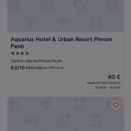
Aquarius Hotel & Urban Resort Phnom Penh
Aquarius Hotel & Urban Resort Phnom
Penh
Hébergement
4.0 étoiles
Centre-ville de Phnom Penh
9.2
9,2/10
Merveilleux
(785 avis)
sur
Le
40 €
10,
nouveau
Merveilleux,
taxes et frais compris
prix
15 août - 16 août
(785 avis)
est
de
Downtime Hotels Phnom Penh
40 €