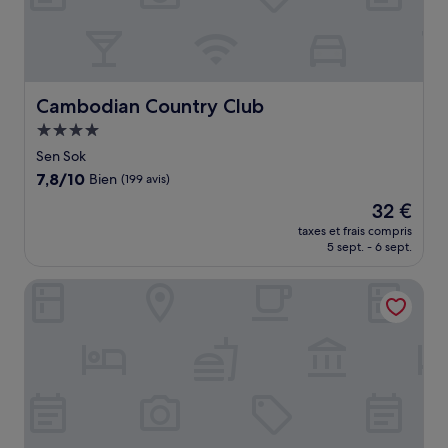
Cambodian Country Club
Cambodian Country Club
Hébergement
4.0 étoiles
Sen Sok
7.8
7,8/10
Bien
(199 avis)
sur
Le
32 €
10,
nouveau
Bien,
taxes et frais compris
prix
5 sept. - 6 sept.
(199 avis)
est
de
Ji Hotel Phnom Penh Downtown
32 €