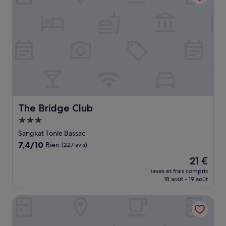
The Bridge Club
The Bridge Club
Hébergement
3.0 étoiles
Sangkat Tonle Bassac
7.4
7,4/10
Bien
(227 avis)
sur
Le
21 €
10,
nouveau
Bien,
taxes et frais compris
prix
18 août - 19 août
(227 avis)
est
de
Luxcity Hotel & Apartment
21 €