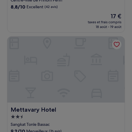
Centre-ville de Phnom Penh
8.8
8,8/10
Excellent
(42 avis)
sur
Le
17 €
10,
nouveau
Excellent,
taxes et frais compris
prix
18 août - 19 août
(42 avis)
est
de
Mettavary Hotel
17 €
Mettavary Hotel
Mettavary Hotel
Hébergement
2.5 étoiles
Sangkat Tonle Bassac
9.2
9,2/10
Merveilleux
(76 avis)