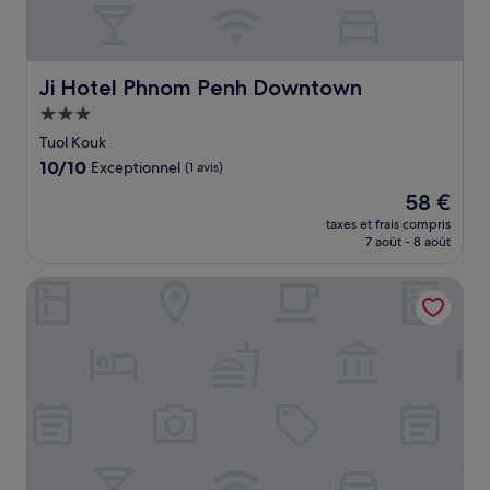
Ji Hotel Phnom Penh Downtown
Ji Hotel Phnom Penh Downtown
Hébergement
3.0 étoiles
Tuol Kouk
10.0
10/10
Exceptionnel
(1 avis)
sur
Le
58 €
10,
nouveau
Exceptionnel,
taxes et frais compris
prix
7 août - 8 août
(1 avis)
est
de
Chaiya Palace Hotel
58 €