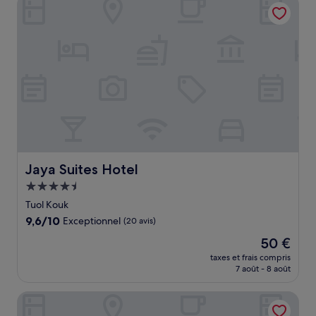
Jaya Suites Hotel
30 €
Jaya Suites Hotel
Jaya Suites Hotel
Hébergement
4.5 étoiles
Tuol Kouk
9.6
9,6/10
Exceptionnel
(20 avis)
sur
Le
50 €
10,
nouveau
Exceptionnel,
taxes et frais compris
prix
7 août - 8 août
(20 avis)
est
de
The Bridge Club
50 €