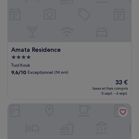
Amata Residence
Amata Residence
Hébergement
4.0 étoiles
Tuol Kouk
9.6
9,6/10
Exceptionnel
(58 avis)
sur
Le
33 €
10,
nouveau
Exceptionnel,
taxes et frais compris
prix
5 sept. - 6 sept.
(58 avis)
est
de
Aquarius Hotel & Urban Resort Phnom Penh
33 €