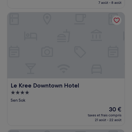
prix
7 août - 8 août
(108 avis)
est
de
Le Kree Downtown Hotel
73 €
Le Kree Downtown Hotel
Le Kree Downtown Hotel
Hébergement
4.0 étoiles
Sen Sok
Le
30 €
nouveau
taxes et frais compris
prix
21 août - 22 août
est
de