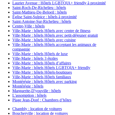
Laurier Avenue : Hôtels LGBTQIA+ friendly à proximité
Saint-Roch-De-Richelieu : hôtels
Saint-Mathieu-De-Beloeil : hôtels
Église Saint-Sulpice : hôtels à proximité
Saint-Antoine-Sur-Richelieu : hôtels
Centre-Ville : hôtels
Ville-Marie : hôtels Hôtels avec centre de fitness
Ville-Marie : hôtels Hôtels avec petit-déjeuner gratuit
Ville-Marie : hôtels Hôtels avec cuisine
Ville-Marie : hôtels Hôtels acceptant les animaux de
compagnie
Ville-Marie : hôtels Hôtels de luxe
Ville-Marie : hôtels 3 étoiles
Ville-Marie : hôtels Hôtels d’affaires
Ville-Marie : hôtels Hôtels LGBTQIA+ friendly
Ville-Marie : hôtels Hôtels-boutiques
Ville-Marie : hôtels Hôtels familiaux
Montérégie : hôtels Hôtels avec parking
Montérégie : hôtels
Marguerite-D'youville : hôtels
L'assomption : hôtels
Plage Jean-Doré : Chambres d’hôtes
Chambly : location de voitures
Boucherville : location de voitures