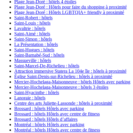
Plage Jean-Doré : hôtels 4 étoiles
Plage Jean-Doré : Hôtels pour faire du shopping à proximité
Plage Jean-Doré : Hôtels LGBTQIA+ friendly à proximité
Saint-Robert : hôtels
Saint-Louis : hôtels
Lavaltrie : hôtels
Saint-Aimé : hôtels
Saint-Simon : hôtels
La Présentation : hôtels
Saint-Hugues : hôtels
Saint-Barnabé-Sud : hôtels
Massueville : hôtels
Saint-Marcel-De-Richelieu : hôtels
Attraction immersive Statera La 104e île : hôtels à proximité
Église Saint-Denis-sur-Richelieu : hôtels à proximité
Mercier-Hochelaga-Maisonneuve : hôtels Hôtels avec parking
Mercier-Hochelaga-Maisonneuve : hôtels 3 étoiles
Saint-Hyacinthe : hôtels
Lanoraie : hôtels
Centre des arts Juliette-Lassonde : hôtels à proximité
Brossard : hôtels Hôtels avec parking
Brossard : hôtels Hôtels avec centre de fitness
Brossard : hôtels Hôtels d’affaires
Montréal : hôtels Hôtels avec parking
Montréal : hôtels Hôtels avec centre de fitness