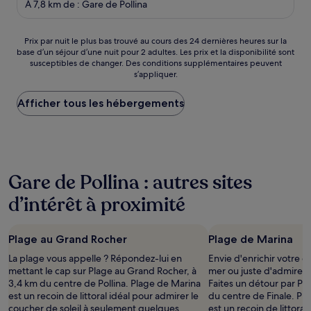
À 7,8 km de : Gare de Pollina
Prix
Prix par nuit le plus bas trouvé au cours des 24 dernières heures sur la
base d’un séjour d’une nuit pour 2 adultes. Les prix et la disponibilité sont
par
susceptibles de changer. Des conditions supplémentaires peuvent
nuit
s’appliquer.
le
plus
Afficher tous les hébergements
bas
trouvé
au
cours
des
24 dernières
Gare de Pollina : autres sites
heures
sur
d’intérêt à proximité
la
base
d’un
Plage au Grand Rocher
Plage de Marina
séjour
d’une
La plage vous appelle ? Répondez-lui en
Envie d'enrichir votre c
nuit
mettant le cap sur Plage au Grand Rocher, à
mer ou juste d'admirer l
pour
3,4 km du centre de Pollina. Plage de Marina
Faites un détour par Pl
2 adultes.
est un recoin de littoral idéal pour admirer le
du centre de Finale. Pl
Les
coucher de soleil à seulement quelques
est un recoin de littoral