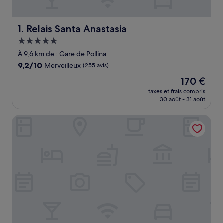
Relais Santa Anastasia
1. Relais Santa Anastasia
Hébergement
5.0 étoiles
À 9,6 km de : Gare de Pollina
9.2
9,2/10
Merveilleux
(255 avis)
sur
Le
170 €
10,
nouveau
Merveilleux,
taxes et frais compris
prix
30 août - 31 août
(255 avis)
est
de
Emerald Boutique Hotel
170 €