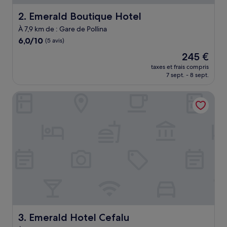
Emerald Boutique Hotel
2. Emerald Boutique Hotel
À 7,9 km de : Gare de Pollina
6.0
6,0/10
(5 avis)
sur
Le
245 €
10,
nouveau
(5 avis)
taxes et frais compris
prix
7 sept. - 8 sept.
est
de
Emerald Hotel Cefalu
245 €
Emerald Hotel Cefalu
3. Emerald Hotel Cefalu