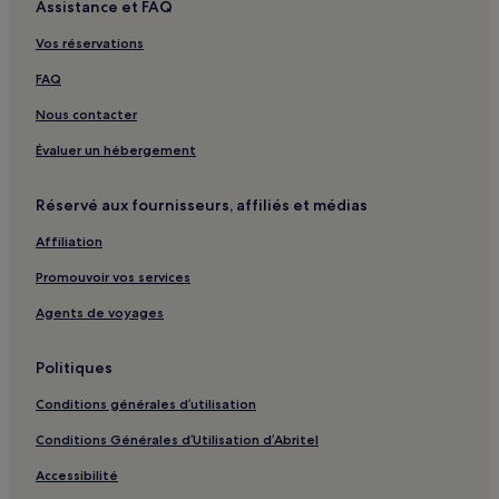
Assistance et FAQ
Cefalù : hôtels Hôtels d’affaires
Vos réservations
Cefalù : hôtels
FAQ
Tusa : hôtels Hôtels avec parking
Nous contacter
Tusa : hôtels
Castelbuono : hôtels Hôtels avec parking
Évaluer un hébergement
Castelbuono : hôtels Hôtels familiaux
Réservé aux fournisseurs, affiliés et médias
Gangi : hôtels Hôtels avec parking
Affiliation
Promouvoir vos services
Agents de voyages
Politiques
Conditions générales d’utilisation
Conditions Générales d’Utilisation d’Abritel
Accessibilité