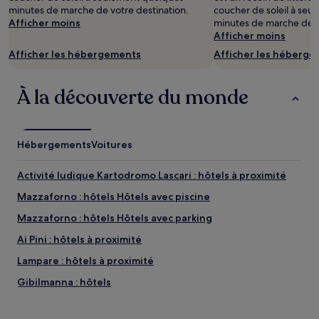
prix
minutes de marche de votre destination.
coucher de soleil à se
et
Afficher moins
minutes de marche de v
la
Afficher moins
disponibilité
Afficher les hébergements
Afficher les héberg
sont
susceptibles
de
À la découverte du monde
changer.
Des
conditions
supplémentaires
Hébergements
Voitures
peuvent
s’appliquer.
Activité ludique Kartodromo Lascari : hôtels à proximité
Mazzaforno : hôtels Hôtels avec piscine
Mazzaforno : hôtels Hôtels avec parking
Ai Pini : hôtels à proximité
Lampare : hôtels à proximité
Gibilmanna : hôtels
Gare de Santo Stefano : hôtels à proximité