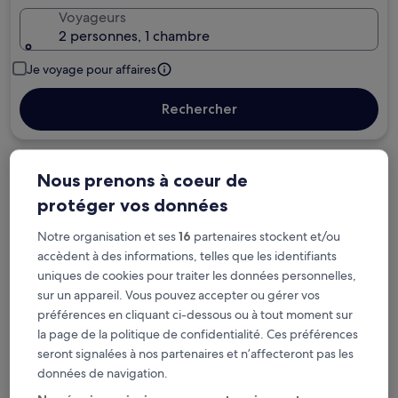
Voyageurs
2 personnes, 1 chambre
Je voyage pour affaires
Rechercher
Options d’annulation gratuite en cas de
Nous prenons à coeur de
changement de programme
protéger vos données
Notre organisation et ses
16
partenaires stockent et/ou
Gagnez des récompenses pour chaque
accèdent à des informations, telles que les identifiants
nuit séjournée
uniques de cookies pour traiter les données personnelles,
sur un appareil. Vous pouvez accepter ou gérer vos
Économisez plus grâce aux Prix membres
préférences en cliquant ci-dessous ou à tout moment sur
la page de la politique de confidentialité. Ces préférences
seront signalées à nos partenaires et n’affecteront pas les
données de navigation.
Consultez les prix pour ces dates