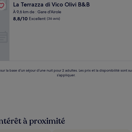
La Terrazza di Vico Olivi B&B
La Terrazza di Vico Olivi B&B
À 9,6 km de : Gare d'Airole
8.8
8,8/10
Excellent
(36 avis)
sur
10,
Excellent,
(36 avis)
 sur la base d’un séjour d’une nuit pour 2 adultes. Les prix et la disponibilité so
s’appliquer.
intérêt à proximité