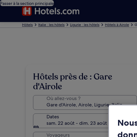
Passer à la section principale
Hôtels
Italie : les hôtels
Ligurie : les hôtels
Hôtels à Airole
G
Hôtels près de : Gare
d'Airole
Où allez-vous ?
Dates
Nous
sam. 22 août - dim. 23 août
don
Voyageurs