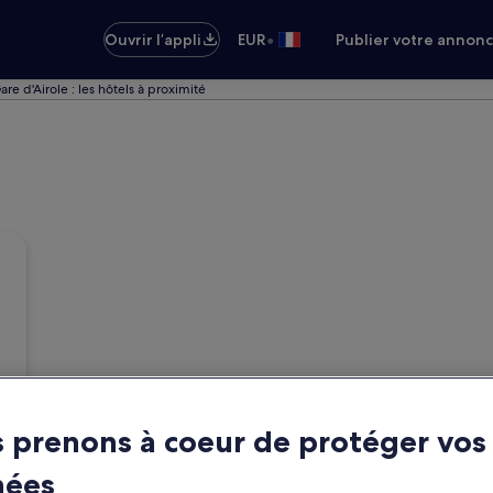
•
Ouvrir l’appli
EUR
Publier votre annon
are d'Airole : les hôtels à proximité
 prenons à coeur de protéger vos
nées