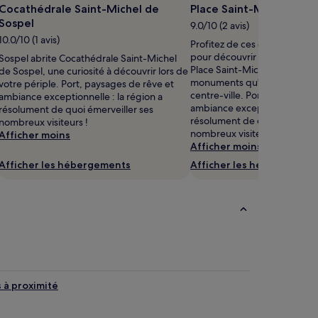
Cocathédrale Saint-Michel de
Place Saint-Michel
Sospel
9.0/10 (2 avis)
10.0/10 (1 avis)
Profitez de ces quelques jou
pour découvrir les environs 
Sospel abrite Cocathédrale Saint-Michel
Place Saint-Michel, l'un de
de Sospel, une curiosité à découvrir lors de
monuments qu'abritent Sosp
votre périple. Port, paysages de rêve et
centre-ville. Port, paysages 
ambiance exceptionnelle : la région a
ambiance exceptionnelle : la
résolument de quoi émerveiller ses
résolument de quoi émerveill
nombreux visiteurs !
nombreux visiteurs !
Afficher moins
Afficher moins
Afficher les hébergements
Afficher les hébergement
s à proximité