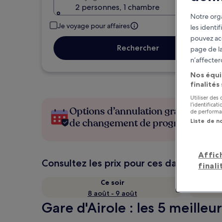
2 personnes, 1 chambre
Notre orga
Je voyage pour affaires
les identi
pouvez ac
Rechercher
page de la
n’affecter
Nos équi
finalités
Utiliser des
l’identifica
Options d’annulation gratuite en c
de performan
de changement de programme
Liste de n
Affic
Consultez les prix pour ces dates
finali
Ce soir
8 août - 9 août
Gare d'Airole : les 5 meille