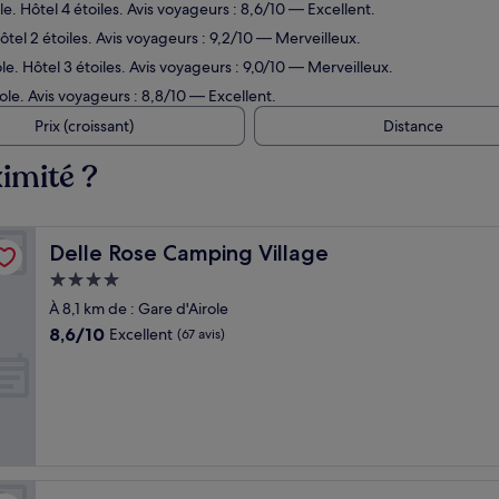
e. Hôtel 4 étoiles. Avis voyageurs : 8,6/10 — Excellent.
tel 2 étoiles. Avis voyageurs : 9,2/10 — Merveilleux.
e. Hôtel 3 étoiles. Avis voyageurs : 9,0/10 — Merveilleux.
ole. Avis voyageurs : 8,8/10 — Excellent.
Prix (croissant)
Distance
ximité ?
Delle Rose Camping Village
Delle Rose Camping Village
Hébergement
4.0 étoiles
À 8,1 km de : Gare d'Airole
8.6
8,6/10
Excellent
(67 avis)
sur
10,
Excellent,
(67 avis)