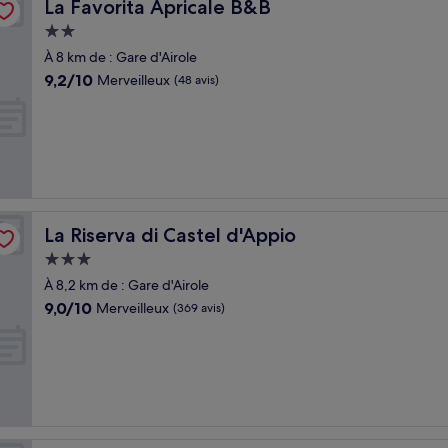
La Favorita Apricale B&B
La Favorita Apricale B&B
Hébergement
2.0 étoiles
À 8 km de : Gare d'Airole
9.2
9,2/10
Merveilleux
(48 avis)
sur
10,
Merveilleux,
(48 avis)
La Riserva di Castel d'Appio
La Riserva di Castel d'Appio
Hébergement
3.0 étoiles
À 8,2 km de : Gare d'Airole
9.0
9,0/10
Merveilleux
(369 avis)
sur
10,
Merveilleux,
(369 avis)