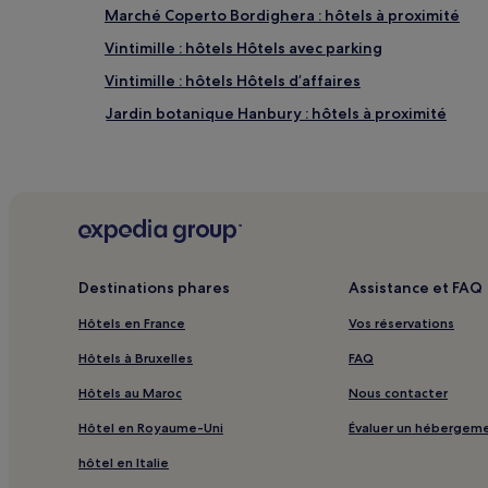
Marché Coperto Bordighera : hôtels à proximité
Vintimille : hôtels Hôtels avec parking
Vintimille : hôtels Hôtels d’affaires
Jardin botanique Hanbury : hôtels à proximité
Arma di Taggia : hôtels Hôtels avec petit-déjeuner 
Bordighera : hôtels Hôtels avec parking
Bordighera : hôtels
San Remo : hôtels Hôtels avec centre de fitness
San Remo : hôtels Hôtels LGBTQIA+ friendly
Destinations phares
Assistance et FAQ
Ospedaletti : hôtels Hôtels avec parking
Hôtels en France
Vos réservations
Pigna : hôtels
Hôtels à Bruxelles
FAQ
Camporosso : hôtels Hôtels avec parking
Hôtels au Maroc
Nous contacter
Apricale : hôtels
Hôtel en Royaume-Uni
Évaluer un hébergem
Plage de Bordighera : hôtels à proximité
hôtel en Italie