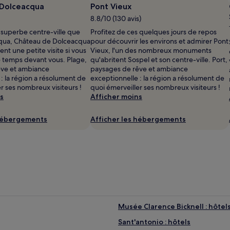
 Dolceacqua
Pont Vieux
8.8/10 (130 avis)
 superbe centre-ville que
Profitez de ces quelques jours de repos
qua, Château de Dolceacqua
pour découvrir les environs et admirer Pont
nt une petite visite si vous
Vieux, l'un des nombreux monuments
 temps devant vous. Plage,
qu'abritent Sospel et son centre-ville. Port,
êve et ambiance
paysages de rêve et ambiance
: la région a résolument de
exceptionnelle : la région a résolument de
r ses nombreux visiteurs !
quoi émerveiller ses nombreux visiteurs !
s
Afficher moins
 hébergements
Afficher les hébergements
Musée Clarence Bicknell : hôtel
Sant'antonio : hôtels