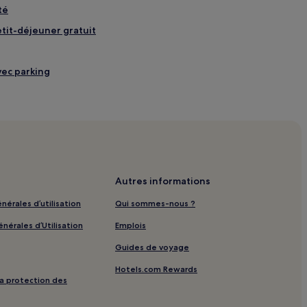
té
petit-déjeuner gratuit
vec parking
piscine
 petit-déjeuner gratuit
arking
etit-déjeuner gratuit
Autres informations
uer
nérales d’utilisation
Qui sommes-nous ?
nérales d’Utilisation
Emplois
Guides de voyage
ing
Hotels.com Rewards
 la protection des