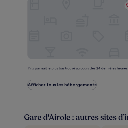
La Terrazza di Vico Olivi B&B
Prix
Prix par nuit le plus bas trouvé au cours des 24 dernières heures
par
nuit
le
Afficher tous les hébergements
plus
bas
trouvé
au
cours
Gare d'Airole : autres sites d’
des
24 dernières
heures