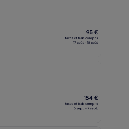
Le
95 €
nouveau
taxes et frais compris
prix
17 août - 18 août
est
de
95 €
Le
154 €
nouveau
taxes et frais compris
prix
6 sept. - 7 sept.
est
de
154 €