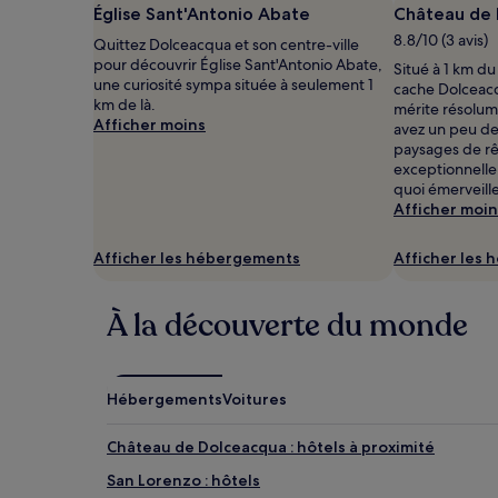
sur
Église Sant'Antonio Abate
Château de
la
8.8/10 (3 avis)
Quittez Dolceacqua et son centre-ville
base
pour découvrir Église Sant'Antonio Abate,
d’un
Situé à 1 km du
une curiosité sympa située à seulement 1
séjour
cache Dolceac
km de là.
d’une
mérite résolume
Afficher moins
nuit
avez un peu de
pour
paysages de r
2 adultes.
exceptionnelle 
Les
quoi émerveille
prix
Afficher moin
et
la
Afficher les hébergements
Afficher les
disponibilité
sont
susceptibles
À la découverte du monde
de
changer.
Des
conditions
Hébergements
Voitures
supplémentaires
peuvent
Château de Dolceacqua : hôtels à proximité
s’appliquer.
San Lorenzo : hôtels