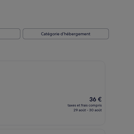
Catégorie d’hébergement
Le
36 €
nouveau
taxes et frais compris
prix
29 août - 30 août
est
de
36 €