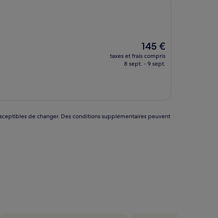
Le
145 €
nouveau
taxes et frais compris
prix
8 sept. - 9 sept.
est
de
145 €
nt susceptibles de changer. Des conditions supplémentaires peuvent