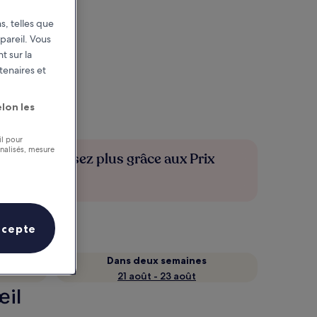
s, telles que
pareil. Vous
t sur la
tenaires et
lon les
il pour
nnalisés, mesure
Économisez plus grâce aux Prix
membres
ccepte
n
Dans deux semaines
21 août - 23 août
œil