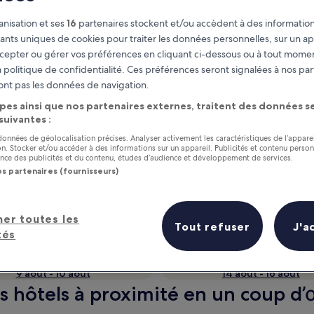
nisation et ses
16
partenaires stockent et/ou accèdent à des information
fiants uniques de cookies pour traiter les données personnelles, sur un ap
cepter ou gérer vos préférences en cliquant ci-dessous ou à tout momen
 politique de confidentialité. Ces préférences seront signalées à nos par
ont pas les données de navigation.
pes ainsi que nos partenaires externes, traitent des données se
 suivantes :
 données de géolocalisation précises. Analyser activement les caractéristiques de l’appare
tion. Stocker et/ou accéder à des informations sur un appareil. Publicités et contenu perso
as
Gagnez des récompenses pour
ce des publicités et du contenu, études d’audience et développement de services.
chaque nuit séjournée
os partenaires (fournisseurs)
her toutes les
Tout refuser
J'a
tés
Demain
Le week-end prochai
9 août - 10 août
14 août - 16 août
urs hôtels à proximité en un coup d’