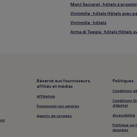
Mont Saccarel : hôtels à proximi
Vintimille : hôtels Hôtels avec 
Vintimille : hôtels
Arma di Taggia : hôtels Hôtels a
gratuit
Bordighera : hôtels Hôtels avec 
Bordighera : hôtels Hôtels avec
San Remo : hôtels Hôtels avec p
San Remo : hôtels Hôtels avec p
San Remo : hôtels
Réservé aux fournisseurs,
Politiques
affiliés et médias
Ospedaletti : Appartement à lo
Conditions gé
Dolceacqua : hôtels
Affiliation
Conditions Gé
Camporosso : hôtels
d’Abritel
Promouvoir vos services
Taggia : hôtels Hôtels avec park
Accessibilité
Agents de voyages
ent
Politique sur
données