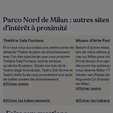
au
cours
des
24 dernières
Parco Nord de Milan : autres sites
heures
sur
d’intérêt à proximité
la
base
d’un
Théâtre Sala Fontana
Museo d'Arte Paolo 
séjour
d’une
Et si vous vous accordiez une petite soirée de
Besoin d'autres idées s
nuit
détente ? Faites le plein de divertissement
lors de votre détour pa
pour
avec l'un des spectacles que vous propose
cap sur Milan pour visi
2 adultes.
Théâtre Sala Fontana, bonne adresse
Pini le temps d'un aprè
Les
qu'abrite Bruzzano. Situés non loin de là,
découvrir les autres pép
prix
Teatro degli Arcimboldi, Teatro Dal Verme et
vous réserve Milan ? To
et
Teatro della Scala vous promettent eux aussi
hésiter vers Piazza del
la
de belles soirées de divertissement.
Niguarda Ca' Granda et
disponibilité
Afficher moins
de Milan.
sont
Afficher moins
susceptibles
de
changer.
Afficher les hébergements
Afficher les héberg
Des
conditions