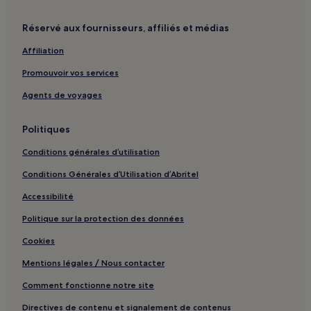
Corso Vercelli : hôtels 4 étoiles
Corso Vercelli : Hôtels d’affaires à proximité
Réservé aux fournisseurs, affiliés et médias
Corso Vercelli : Hôtels familiaux à proximité
Affiliation
Station de métro Marche : hôtels à proximité
Promouvoir vos services
Via Torino : Hôtels avec centre de fitness à proximité
Agents de voyages
Via Torino : Auberges
Politiques
Via Torino : Hôtels de luxe à proximité
Via Torino : Hôtels d’affaires à proximité
Conditions générales d’utilisation
Via Torino : Hôtels avec spa à proximité
Conditions Générales d’Utilisation d’Abritel
Parc Giovanni Testori : hôtels à proximité
Accessibilité
Via della Spiga : Hôtels de luxe à proximité
Politique sur la protection des données
Via della Spiga : hôtels 4 étoiles
Cookies
Via della Spiga : Hôtels-boutiques à proximité
Mentions légales / Nous contacter
Sesto S. Giovanni : hôtels Hôtels avec parking
Comment fonctionne notre site
Sesto S. Giovanni : hôtels Hôtels de luxe
Directives de contenu et signalement de contenus