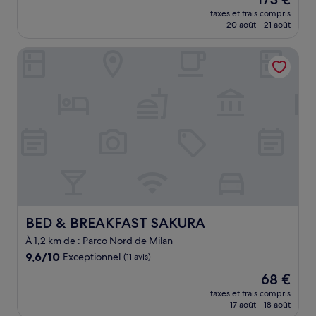
10,
nouveau
Exceptionnel,
taxes et frais compris
prix
20 août - 21 août
(2 avis)
est
de
BED & BREAKFAST SAKURA
173 €
BED & BREAKFAST SAKURA
BED & BREAKFAST SAKURA
À 1,2 km de : Parco Nord de Milan
9.6
9,6/10
Exceptionnel
(11 avis)
sur
Le
68 €
10,
nouveau
Exceptionnel,
taxes et frais compris
prix
17 août - 18 août
(11 avis)
est