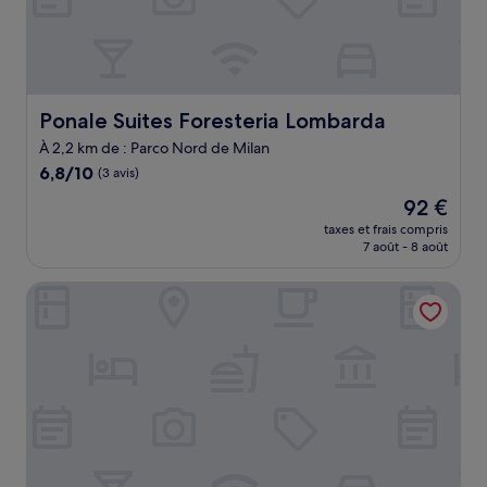
Ponale Suites Foresteria Lombarda
Ponale Suites Foresteria Lombarda
À 2,2 km de : Parco Nord de Milan
6.8
6,8/10
(3 avis)
sur
Le
92 €
10,
nouveau
(3 avis)
taxes et frais compris
prix
7 août - 8 août
est
de
Crystel Apartment - 15 min da Milano
92 €