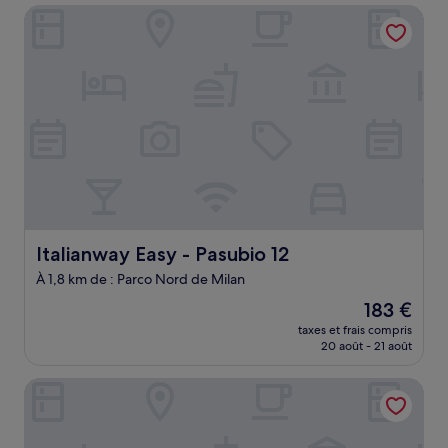
de
Italianway Easy - Pasubio 12
162 €
Italianway Easy - Pasubio 12
Italianway Easy - Pasubio 12
À 1,8 km de : Parco Nord de Milan
Le
183 €
nouveau
taxes et frais compris
prix
20 août - 21 août
est
de
Aurum ApartHotels Bicocca
183 €