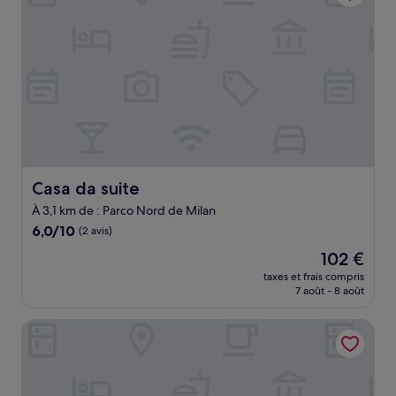
Casa da suite
Casa da suite
À 3,1 km de : Parco Nord de Milan
6.0
6,0/10
(2 avis)
sur
Le
102 €
10,
nouveau
(2 avis)
taxes et frais compris
prix
7 août - 8 août
est
de
Hotel Salus Milano
102 €