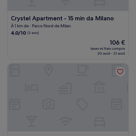
Crystel Apartment - 15 min da Milano
Crystel Apartment - 15 min da Milano
À 1 km de : Parco Nord de Milan
4.0
4,0/10
(3 avis)
sur
Le
106 €
10,
nouveau
(3 avis)
taxes et frais compris
prix
20 août - 21 août
est
de
CX Milan Bicocca
106 €