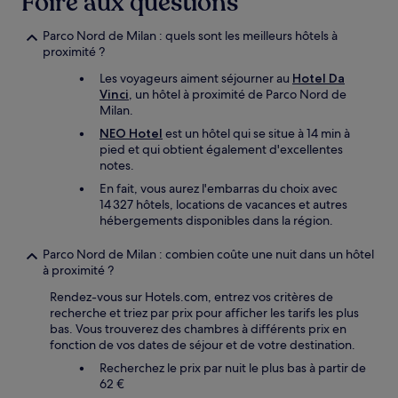
Foire aux questions
supplémentaires
peuvent
s’appliquer.
Parco Nord de Milan : quels sont les meilleurs hôtels à
proximité ?
Les voyageurs aiment séjourner au
Hotel Da
Vinci
, un hôtel à proximité de Parco Nord de
Milan.
NEO Hotel
est un hôtel qui se situe à 14 min à
pied et qui obtient également d'excellentes
notes.
En fait, vous aurez l'embarras du choix avec
14 327 hôtels, locations de vacances et autres
hébergements disponibles dans la région.
Parco Nord de Milan : combien coûte une nuit dans un hôtel
à proximité ?
Rendez-vous sur Hotels.com, entrez vos critères de
recherche et triez par prix pour afficher les tarifs les plus
bas. Vous trouverez des chambres à différents prix en
fonction de vos dates de séjour et de votre destination.
Recherchez le prix par nuit le plus bas à partir de
62 €