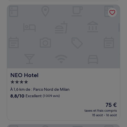
de
NEO Hotel
68 €
NEO Hotel
NEO Hotel
Hébergement
4.0 étoiles
À 1,6 km de : Parco Nord de Milan
8.8
8,8/10
Excellent
(1 009 avis)
sur
Le
75 €
10,
nouveau
Excellent,
taxes et frais compris
prix
15 août - 16 août
(1 009 avis)
est
de
Starhotels Tourist