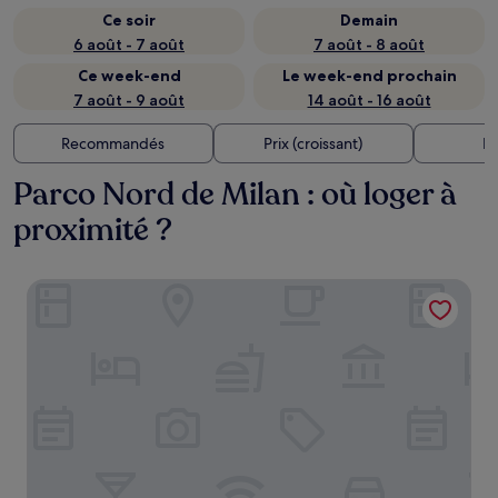
Ce soir
Demain
6 août - 7 août
7 août - 8 août
Ce week-end
Le week-end prochain
7 août - 9 août
14 août - 16 août
Recommandés
Prix (croissant)
Di
Parco Nord de Milan : où loger à
proximité ?
Breda Suites Hotel Milano