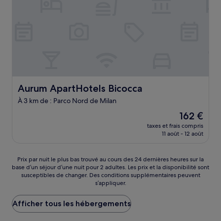
Aurum ApartHotels Bicocca
Aurum ApartHotels Bicocca
À 3 km de : Parco Nord de Milan
Le
162 €
nouveau
taxes et frais compris
prix
11 août - 12 août
est
de
162 €
Prix
Prix par nuit le plus bas trouvé au cours des 24 dernières heures sur la
base d’un séjour d’une nuit pour 2 adultes. Les prix et la disponibilité sont
par
susceptibles de changer. Des conditions supplémentaires peuvent
nuit
s’appliquer.
le
plus
Afficher tous les hébergements
bas
trouvé