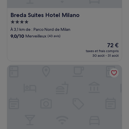
Breda Suites Hotel Milano
Breda Suites Hotel Milano
Hébergement
4.0 étoiles
À 3,1 km de : Parco Nord de Milan
9.0
9,0/10
Merveilleux
(43 avis)
sur
Le
72 €
10,
nouveau
Merveilleux,
taxes et frais compris
prix
30 août - 31 août
(43 avis)
est
de
Grand Hotel Villa Torretta Milan Sesto, Curio Collection by
72 €