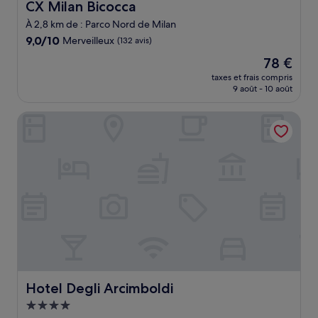
CX Milan Bicocca
CX Milan Bicocca
À 2,8 km de : Parco Nord de Milan
9.0
9,0/10
Merveilleux
(132 avis)
sur
Le
78 €
10,
nouveau
Merveilleux,
taxes et frais compris
prix
9 août - 10 août
(132 avis)
est
de
Hotel Degli Arcimboldi
78 €
Hotel Degli Arcimboldi
Hotel Degli Arcimboldi
Hébergement