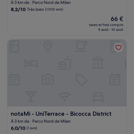
4.0 étoiles
À 3 km de : Parco Nord de Milan
8.2
8,2/10
Très bien
(1 002 avis)
sur
Le
66 €
10,
nouveau
Très
taxes et frais compris
prix
9 août - 10 août
bien,
est
(1 002 avis)
de
notaMi - UniTerrace - Bicocca District
66 €
notaMi - UniTerrace - Bicocca District
notaMi - UniTerrace - Bicocca District
À 3 km de : Parco Nord de Milan
6.0
6,0/10
(1 avis)
sur