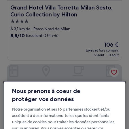
Grand Hotel Villa Torretta Milan Sesto, Curio Collection 
Grand Hotel Villa Torretta Milan Sesto,
Curio Collection by Hilton
Hébergement
4.0 étoiles
À 3,1 km de : Parco Nord de Milan
8.8
8,8/10
Excellent
(294 avis)
sur
Le
106 €
10,
nouveau
Excellent,
taxes et frais compris
prix
9 août - 10 août
(294 avis)
est
de
CiaoMi - Hostel & Long Stay - Milano Niguarda & Bicocca
106 €
Nous prenons à coeur de
protéger vos données
Notre organisation et ses
16
partenaires stockent et/ou
accèdent à des informations, telles que les identifiants
uniques de cookies pour traiter les données personnelles,
sur un appareil. Vous pouvez accepter ou gérer vos