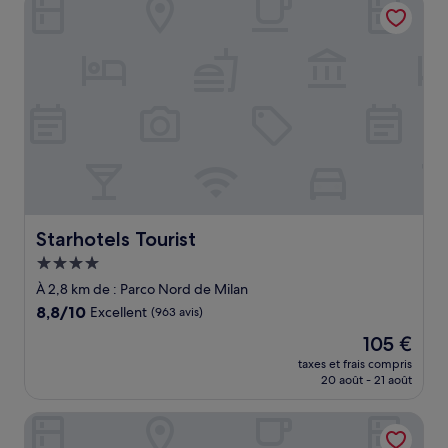
75 €
Starhotels Tourist
Starhotels Tourist
Hébergement
4.0 étoiles
À 2,8 km de : Parco Nord de Milan
8.8
8,8/10
Excellent
(963 avis)
sur
Le
105 €
10,
nouveau
Excellent,
taxes et frais compris
prix
20 août - 21 août
(963 avis)
est
de
Casa da suite
105 €