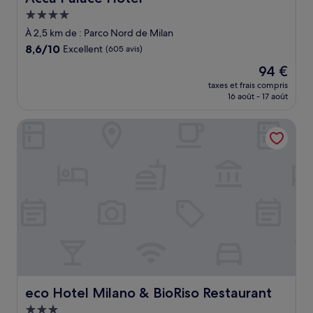
Hébergement
4.0 étoiles
À 2,5 km de : Parco Nord de Milan
8.6
8,6/10
Excellent
(605 avis)
sur
Le
94 €
10,
nouveau
Excellent,
taxes et frais compris
prix
16 août - 17 août
(605 avis)
est
de
eco Hotel Milano & BioRiso Restaurant
94 €
eco Hotel Milano & BioRiso Restaurant
eco Hotel Milano & BioRiso Restaurant
Hébergement