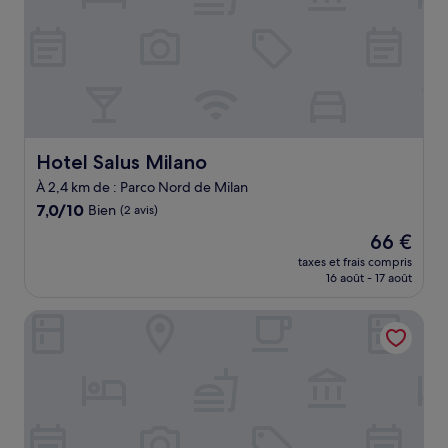
Hotel Salus Milano
Hotel Salus Milano
À 2,4 km de : Parco Nord de Milan
7.0
7,0/10
Bien
(2 avis)
sur
Le
66 €
10,
nouveau
Bien,
taxes et frais compris
prix
16 août - 17 août
(2 avis)
est
de
Ponale Suites Foresteria Lombarda
66 €