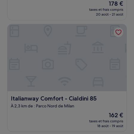
Le
178 €
10,
nouveau
(1 avis)
taxes et frais compris
prix
20 août - 21 août
est
de
Italianway Comfort - Cialdini 85
178 €
Italianway Comfort - Cialdini 85
Italianway Comfort - Cialdini 85
À 2,3 km de : Parco Nord de Milan
Le
162 €
nouveau
taxes et frais compris
prix
18 août - 19 août
est