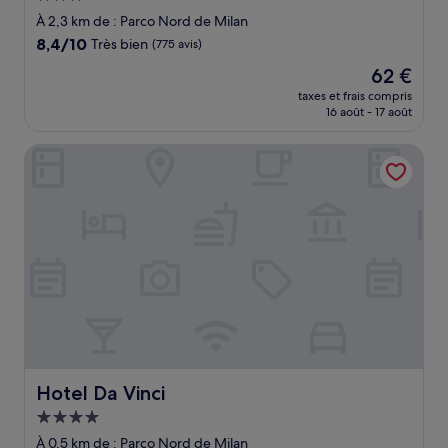
3.0 étoiles
À 2,3 km de : Parco Nord de Milan
8.4
8,4/10
Très bien
(775 avis)
sur
Le
62 €
10,
nouveau
Très
taxes et frais compris
prix
16 août - 17 août
bien,
est
(775 avis)
de
Hotel Da Vinci
62 €
Hotel Da Vinci
Hotel Da Vinci
Hébergement
4.0 étoiles
À 0,5 km de : Parco Nord de Milan