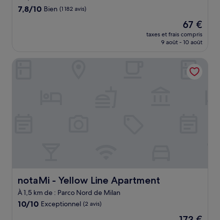
7.8
7,8/10
Bien
(1 182 avis)
sur
Le
67 €
10,
nouveau
Bien,
taxes et frais compris
prix
9 août - 10 août
(1 182 avis)
est
de
notaMi - Yellow Line Apartment
67 €
notaMi - Yellow Line Apartment
notaMi - Yellow Line Apartment
À 1,5 km de : Parco Nord de Milan
10.0
10/10
Exceptionnel
(2 avis)
sur
Le
173 €