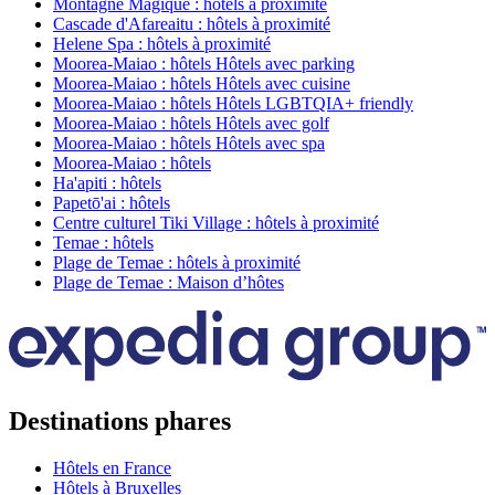
Montagne Magique : hôtels à proximité
Cascade d'Afareaitu : hôtels à proximité
Helene Spa : hôtels à proximité
Moorea-Maiao : hôtels Hôtels avec parking
Moorea-Maiao : hôtels Hôtels avec cuisine
Moorea-Maiao : hôtels Hôtels LGBTQIA+ friendly
Moorea-Maiao : hôtels Hôtels avec golf
Moorea-Maiao : hôtels Hôtels avec spa
Moorea-Maiao : hôtels
Ha'apiti : hôtels
Papetō'ai : hôtels
Centre culturel Tiki Village : hôtels à proximité
Temae : hôtels
Plage de Temae : hôtels à proximité
Plage de Temae : Maison d’hôtes
Destinations phares
Hôtels en France
Hôtels à Bruxelles