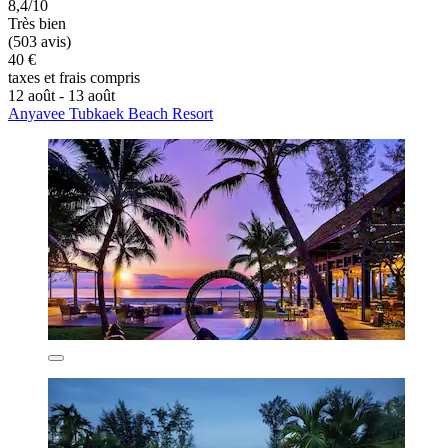
8,4/10
Très bien
(503 avis)
40 €
taxes et frais compris
12 août - 13 août
Anyavee Tubkaek Beach Resort