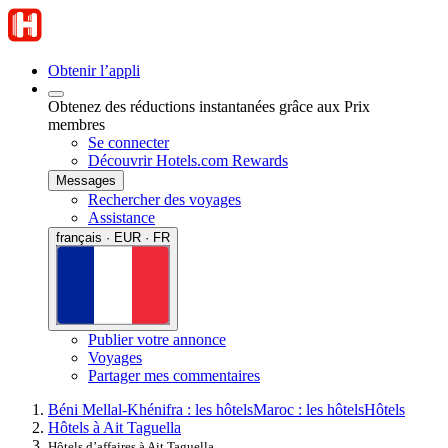
Obtenir l’appli
Obtenez des réductions instantanées grâce aux Prix
membres
Se connecter
Découvrir Hotels.com Rewards
Messages
Rechercher des voyages
Assistance
français · EUR · FR
Publier votre annonce
Voyages
Partager mes commentaires
Béni Mellal-Khénifra : les hôtels
Maroc : les hôtels
Hôtels
Hôtels à Ait Taguella
Hôtels d’affaires à Ait Taguella