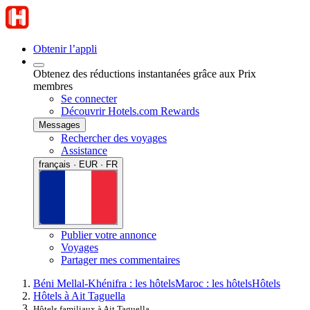
Obtenir l’appli
Obtenez des réductions instantanées grâce aux Prix
membres
Se connecter
Découvrir Hotels.com Rewards
Messages
Rechercher des voyages
Assistance
français · EUR · FR
Publier votre annonce
Voyages
Partager mes commentaires
Béni Mellal-Khénifra : les hôtels
Maroc : les hôtels
Hôtels
Hôtels à Ait Taguella
Hôtels familiaux à Ait Taguella