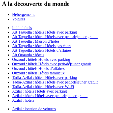
À la découverte du monde
Hébergements
Voitures
Imlil : hôtels
Ait Taguella : hôtels Hôtels avec parking
Ait Taguella : hôtels Hôtels avec petit-déjeuner gratuit
Ait Taguella : Maison d’hôtes
Ait Taguella : hôtels Hôtels pas chers
Ait Taguella : hôtels Hôtels d’affaires
Ait Ouaarda : hôtels
Ouzoud : hôtels Hôtels avec parking
Ouzoud : hôtels Hôtels avec petit-déjeuner gratuit
Ouzoud : hôtels Hôtels d’affaires
Ouzoud : hôtels Hôtels familiaux
Tadla-Azilal : hôtels Hôtels avec parking
Tadla-Azilal : hôtels Hôtels avec petit-déjeuner gratuit
Tadla-Azilal : hôtels Hôtels avec Wi-Fi
Azilal : hôtels Hôtels avec parking
Azilal : hôtels Hôtels avec petit-déjeuner gratuit
Azilal : hôtels
Azilal : location de voitures