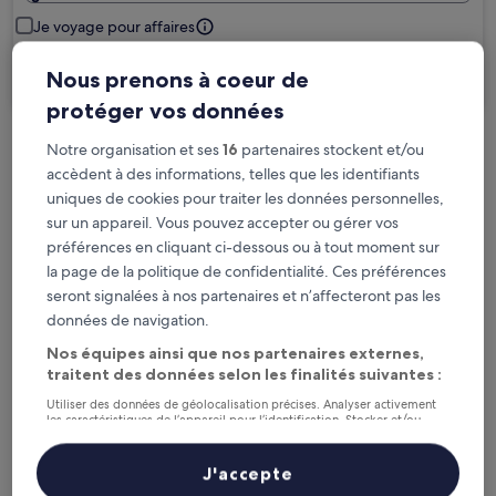
Je voyage pour affaires
Rechercher
Nous prenons à coeur de
protéger vos données
Notre organisation et ses
16
partenaires stockent et/ou
Options d’annulation gratuite en cas de
accèdent à des informations, telles que les identifiants
changement de programme
uniques de cookies pour traiter les données personnelles,
sur un appareil. Vous pouvez accepter ou gérer vos
Gagnez des récompenses pour chaque
préférences en cliquant ci-dessous ou à tout moment sur
nuit séjournée
la page de la politique de confidentialité. Ces préférences
seront signalées à nos partenaires et n’affecteront pas les
données de navigation.
Économisez plus grâce aux Prix membres
Nos équipes ainsi que nos partenaires externes,
traitent des données selon les finalités suivantes :
Utiliser des données de géolocalisation précises. Analyser activement
Consultez les prix pour ces dates
les caractéristiques de l’appareil pour l’identification. Stocker et/ou
accéder à des informations sur un appareil. Publicités et contenu
personnalisés, mesure de performance des publicités et du contenu,
Ce soir
Demain
études d’audience et développement de services.
J'accepte
6 août - 7 août
7 août - 8 août
Liste de nos partenaires (fournisseurs)