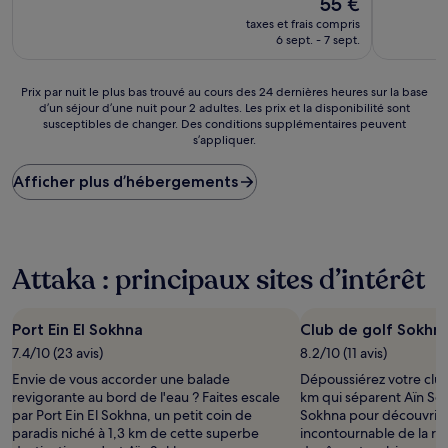
55 €
10,
10,
nouveau
(7 avis)
Exception
taxes et frais compris
prix
(1 avis)
6 sept. - 7 sept.
est
de
55 €
Prix
Prix par nuit le plus bas trouvé au cours des 24 dernières heures sur la base
d’un séjour d’une nuit pour 2 adultes. Les prix et la disponibilité sont
par
susceptibles de changer. Des conditions supplémentaires peuvent
nuit
s’appliquer.
le
plus
Afficher plus d’hébergements
bas
trouvé
au
cours
des
Attaka : principaux sites d’intérêt
24 dernières
heures
sur
la
Port Ein El Sokhna
Club de golf Sokhn
base
7.4/10 (23 avis)
8.2/10 (11 avis)
d’un
Envie de vous accorder une balade
Dépoussiérez votre club
séjour
revigorante au bord de l'eau ? Faites escale
km qui séparent Aïn So
d’une
par Port Ein El Sokhna, un petit coin de
Sokhna pour découvrir c
nuit
paradis niché à 1,3 km de cette superbe
incontournable de la ré
pour