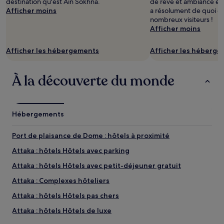
destination qu'est Aïn Sokhna.
de rêve et ambiance exc
2 adultes.
Afficher moins
a résolument de quoi ém
Les
nombreux visiteurs !
prix
Afficher moins
et
la
disponibilité
Afficher les hébergements
Afficher les héberg
sont
susceptibles
de
À la découverte du monde
changer.
Des
conditions
supplémentaires
Hébergements
peuvent
s’appliquer.
Port de plaisance de Dome : hôtels à proximité
Attaka : hôtels Hôtels avec parking
Attaka : hôtels Hôtels avec petit-déjeuner gratuit
Attaka : Complexes hôteliers
Attaka : hôtels Hôtels pas chers
Attaka : hôtels Hôtels de luxe