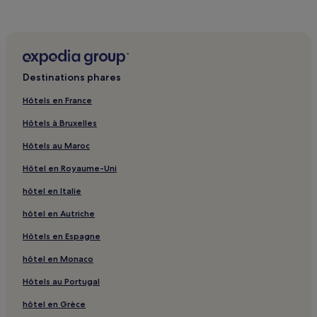
Attaka : hôtels 3 étoiles
Attaka : hôtels 4 étoiles
Attaka : hôtels Hôtels d’affaires
Attaka : hôtels Hôtels de plage
Destinations phares
Attaka : hôtels Hôtels familiaux
Hôtels en France
Attaka : hôtels Hôtels avec golf
Hôtels à Bruxelles
Attaka : hôtels Hôtels avec spa
Hôtels au Maroc
Attaka : hôtels
Hôtel en Royaume-Uni
Aïn Sokhna : hôtels Hôtels avec parking
hôtel en Italie
Aïn Sokhna : hôtels Hôtels avec centre de fitness
Aïn Sokhna : hôtels Hôtels avec petit-déjeuner gratuit
hôtel en Autriche
Aïn Sokhna : hôtels 2 étoiles
Hôtels en Espagne
Aïn Sokhna : hôtels Hôtels d’affaires
hôtel en Monaco
Hôtels au Portugal
hôtel en Grèce