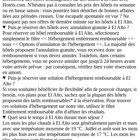
Hotels.com. N'hésitez pas à consulter les prix des hôtels en semaine
ou en basse saison : vous pourriez bien dénicher de bonnes affaires
liées aux périodes creuses. Une escapade spontanée en vue ? Ne
manquez pas nos offres de dernière minute sur les hôtels à El Alto.
Puis-je réserver des hôtels avec annulation gratuite à El Alto ?
Pour réserver un hôtel remboursable à El Alto, sélectionnez
simplement le filtre << Hébergement entièrement remboursable >>
sous << Options d'annulation de l'hébergement >>. La majorité des
hôtels proposent l'annulation gratuite, vous recevrez donc un
remboursement si vous devez annuler. Toutefois, dans certains
hébergements, vous ne pouvez annuler que jusqu'à 24 heures avant
votre arrivée prévue : par conséquent, vérifiez bien votre réservation
en amont.
Puis-je réserver une solution d'hébergement remboursable à El
Alto ?
Si vous souhaitez bénéficier de flexibilité afin de pouvoir changer, si
besoin, vos plans pour El Alto, sachez que la plupart des hôtels
proposent des tarifs remboursables* à la réservation. Pour trouver
ces solutions d'hébergement sur notre site, utilisez le filtre
Entièrement remboursable afin d'affiner les résultats.
Quel sera le temps à El Alto durant mon séjour ?
Les mois les plus chauds à El Alto sont généralement janvier et mars
avec une température moyenne de 19 °C. Juillet et août sont les mois
les plus frais avec une température moyenne de 17 °C. Les mois les
plus pluvieux sont février et janvier.