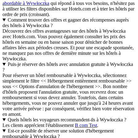
abordable à Wywłoczka
qui répond à tous vos besoins, n'hésitez pas
à utiliser les filtres disponibles sur Hotels.com et à trier les hôtels par
ordre de prix (croissant).
Comment trouver des offres et gagner des récompenses auprès
des hôtels à Wywłoczka ?
Découvrez des offres avantageuses sur des hôtels à Wywłoczka
avec Hotels.com. Vous pouvez également consulter les prix des
hôtels en semaine ou en basse saison pour dénicher de bonnes
affaires liées aux périodes creuses. Et pour une escapade spontanée,
ne manquez pas nos offres de dernière minute sur les hôtels à
Wywłoczka.
Puis-je réserver des hôtels avec annulation gratuite à Wywłoczka
?
Pour réserver un hôtel remboursable à Wywłoczka, sélectionnez
simplement le filtre << Hébergement entièrement remboursable >>
sous << Options d'annulation de l'hébergement >>. Bon nombre
d'hôtels proposent l'annulation gratuite, vous recevrez donc un
remboursement si vous devez annuler. Toutefois, dans certains
hébergements, vous ne pouvez annuler que jusqu'à 24 heures avant
votre arrivée prévue : par conséquent, vérifiez bien votre réservation
en amont.
Quels hôtels les voyageurs recommandent-ils à Wywłoczka ?
Les clients apprécient l'établissement
B com Test
.
Est-ce possible de réserver une solution d'hébergement
remboursable à Wywłoczka ?