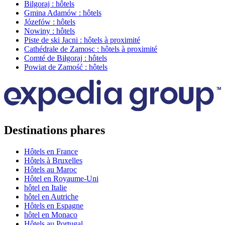
Bilgoraj : hôtels
Gmina Adamów : hôtels
Józefów : hôtels
Nowiny : hôtels
Piste de ski Jacni : hôtels à proximité
Cathédrale de Zamosc : hôtels à proximité
Comté de Biłgoraj : hôtels
Powiat de Zamość : hôtels
Destinations phares
Hôtels en France
Hôtels à Bruxelles
Hôtels au Maroc
Hôtel en Royaume-Uni
hôtel en Italie
hôtel en Autriche
Hôtels en Espagne
hôtel en Monaco
Hôtels au Portugal