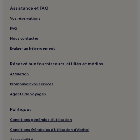
Mtsanga Béléni : hôtels à proximité
Assistance et FAQ
Mtsanga Tsoha : hôtels à proximité
Centre commercial Jumbo Score : hôtels à proximité
Vos réservations
Centre hospitalier de Mayotte : hôtels à proximité
FAQ
Plage de Mtsamboro : hôtels à proximité
Nous contacter
Mamoudzou : hôtels Hôtels avec parking
Évaluer un hébergement
Port de Mamoudzou : hôtels à proximité
Réservé aux fournisseurs, affiliés et médias
Affiliation
Promouvoir vos services
Agents de voyages
Politiques
Conditions générales d’utilisation
Conditions Générales d’Utilisation d’Abritel
Accessibilité