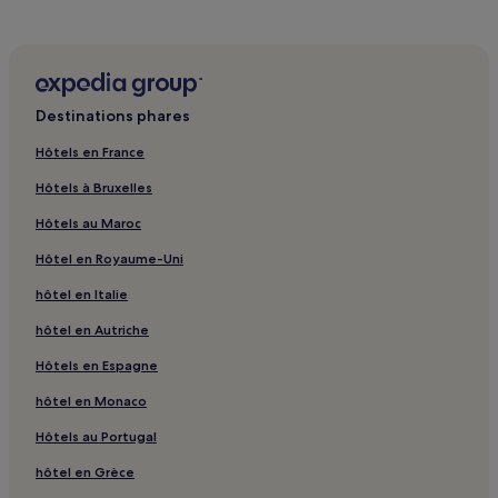
Acoua : hôtels
Bandraboua : hôtels
Ouangani : hôtels
Destinations phares
Dembéni : hôtels
Hôtels en France
Tsingoni : hôtels
Hôtels à Bruxelles
Chiconi : hôtels
Hôtels au Maroc
Trévani : hôtels
Hôtel en Royaume-Uni
Majikavo Koropa : hôtels
hôtel en Italie
Plage de Hamjago : hôtels à proximité
Mtsanga Mlima : hôtels à proximité
hôtel en Autriche
Mtsanga Jiva : hôtels à proximité
Hôtels en Espagne
Mtsanga Antakoudja : hôtels à proximité
hôtel en Monaco
Mtsanga Safari : hôtels à proximité
Hôtels au Portugal
Plage de Mtsahara : hôtels à proximité
hôtel en Grèce