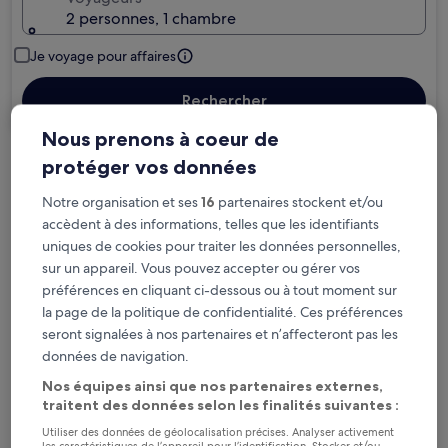
2 personnes, 1 chambre
Je voyage pour affaires
Rechercher
Nous prenons à coeur de
protéger vos données
Options d’annulation gratuite en cas de
changement de programme
Notre organisation et ses
16
partenaires stockent et/ou
accèdent à des informations, telles que les identifiants
Gagnez des récompenses pour chaque
uniques de cookies pour traiter les données personnelles,
sur un appareil. Vous pouvez accepter ou gérer vos
nuit séjournée
préférences en cliquant ci-dessous ou à tout moment sur
la page de la politique de confidentialité. Ces préférences
Économisez plus grâce aux Prix membres
seront signalées à nos partenaires et n’affecteront pas les
données de navigation.
Nos équipes ainsi que nos partenaires externes,
traitent des données selon les finalités suivantes :
Consultez les prix pour ces dates
Utiliser des données de géolocalisation précises. Analyser activement
les caractéristiques de l’appareil pour l’identification. Stocker et/ou