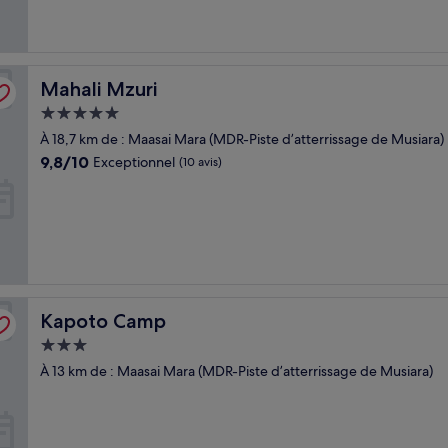
Mahali Mzuri
Mahali Mzuri
Hébergement
5.0 étoiles
À 18,7 km de : Maasai Mara (MDR-Piste d’atterrissage de Musiara)
9.8
9,8/10
Exceptionnel
(10 avis)
sur
10,
Exceptionnel,
(10 avis)
Kapoto Camp
Kapoto Camp
Hébergement
3.0 étoiles
À 13 km de : Maasai Mara (MDR-Piste d’atterrissage de Musiara)