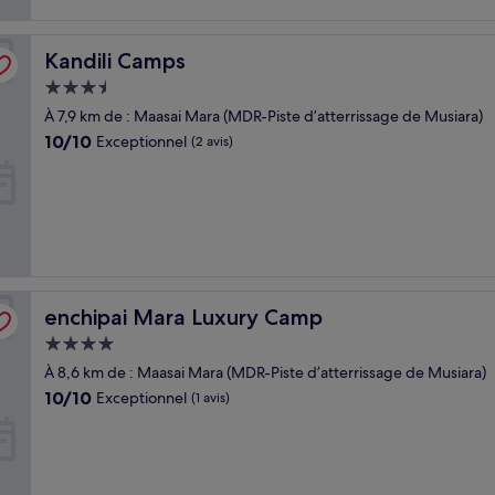
Kandili Camps
Kandili Camps
Hébergement
3.5 étoiles
À 7,9 km de : Maasai Mara (MDR-Piste d’atterrissage de Musiara)
10.0
10/10
Exceptionnel
(2 avis)
sur
10,
Exceptionnel,
(2 avis)
enchipai Mara Luxury Camp
enchipai Mara Luxury Camp
Hébergement
4.0 étoiles
À 8,6 km de : Maasai Mara (MDR-Piste d’atterrissage de Musiara)
10.0
10/10
Exceptionnel
(1 avis)
sur
10,
Exceptionnel,
(1 avis)