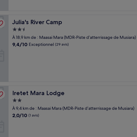
Julia's River Camp
Julia's River Camp
Hébergement
2.5 étoiles
À 18,9 km de : Maasai Mara (MDR-Piste d’atterrissage de Musiara)
9.4
9,4/10
Exceptionnel
(29 avis)
sur
10,
Exceptionnel,
(29 avis)
Iretet Mara Lodge
Iretet Mara Lodge
Hébergement
2.0 étoiles
À 9,4 km de : Maasai Mara (MDR-Piste d’atterrissage de Musiara)
2.0
2,0/10
(1 avis)
sur
10,
(1 avis)