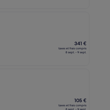
de
895 €
Le
341 €
nouveau
taxes et frais compris
prix
8 sept. - 9 sept.
est
de
341 €
Le
105 €
nouveau
taxes et frais compris
prix
8 sept. - 9 sept.