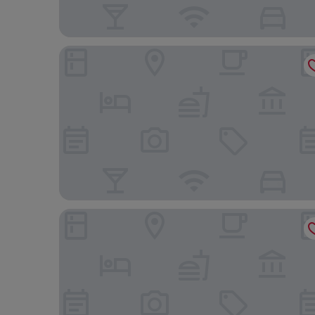
Mahali Mzuri
Kapoto Camp