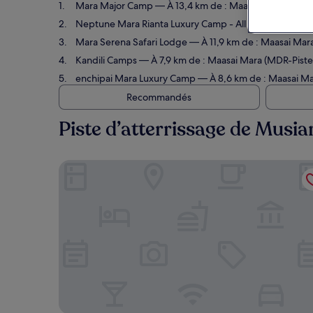
Mara Major Camp
— À 13,4 km de : Maasai Mara (MDR-Pi
Neptune Mara Rianta Luxury Camp - All Inclusive
— À 16
Mara Serena Safari Lodge
— À 11,9 km de : Maasai Mara 
Kandili Camps
— À 7,9 km de : Maasai Mara (MDR-Piste d
enchipai Mara Luxury Camp
— À 8,6 km de : Maasai Mar
Recommandés
Piste d’atterrissage de Musia
Mara Major Camp