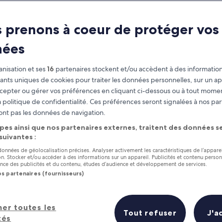
 prenons à coeur de protéger vos
nées
nisation et ses
16
partenaires stockent et/ou accèdent à des information
fiants uniques de cookies pour traiter les données personnelles, sur un ap
cepter ou gérer vos préférences en cliquant ci-dessous ou à tout momen
 politique de confidentialité. Ces préférences seront signalées à nos par
as
Gagnez des récompenses pour
ont pas les données de navigation.
chaque nuit séjournée
pes ainsi que nos partenaires externes, traitent des données se
 suivantes :
 données de géolocalisation précises. Analyser activement les caractéristiques de l’appare
tion. Stocker et/ou accéder à des informations sur un appareil. Publicités et contenu perso
ce des publicités et du contenu, études d’audience et développement de services.
os partenaires (fournisseurs)
Demain
Le week-end prochai
9 août - 10 août
14 août - 16 août
ara (MDR) : les 5 meilleurs hôtels 
her toutes les
Tout refuser
J'a
tés