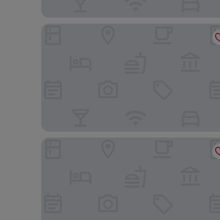
Julia's River Camp
Iretet Mara Lodge