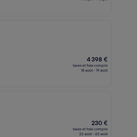
est
de
105 €
Le
4 398 €
nouveau
taxes et frais compris
prix
18 août - 19 août
est
de
4 398 €
Le
230 €
nouveau
taxes et frais compris
prix
22 août - 23 août