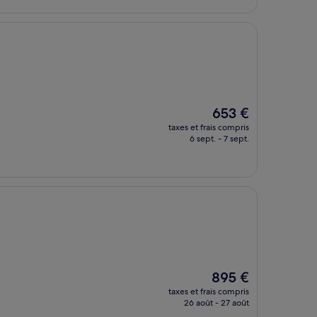
937 €
Le
653 €
nouveau
taxes et frais compris
prix
6 sept. - 7 sept.
est
de
653 €
Le
895 €
nouveau
taxes et frais compris
prix
26 août - 27 août
est