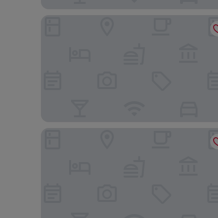
Kandili Camps
enchipai Mara Luxury Camp