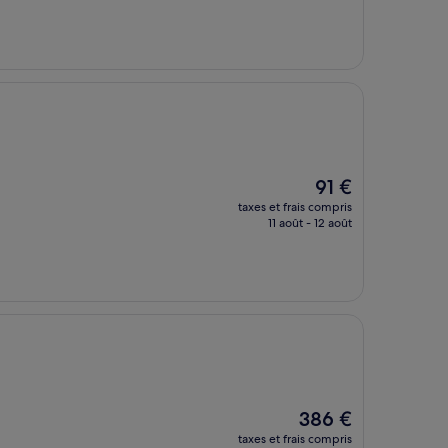
est
de
230 €
Le
91 €
nouveau
taxes et frais compris
prix
11 août - 12 août
est
de
91 €
Le
386 €
nouveau
taxes et frais compris