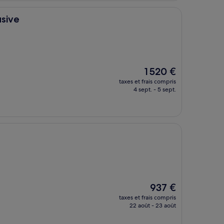
usive
Le
1 520 €
nouveau
taxes et frais compris
prix
4 sept. - 5 sept.
est
de
1 520 €
Le
937 €
nouveau
taxes et frais compris
prix
22 août - 23 août
est
de