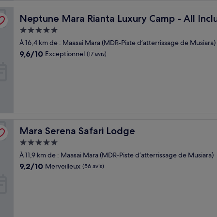
Neptune Mara Rianta Luxury Camp - All Inclusive
Neptune Mara Rianta Luxury Camp - All Incl
Hébergement
5.0 étoiles
À 16,4 km de : Maasai Mara (MDR-Piste d’atterrissage de Musiara)
9.6
9,6/10
Exceptionnel
(17 avis)
sur
10,
Exceptionnel,
(17 avis)
Mara Serena Safari Lodge
Mara Serena Safari Lodge
Hébergement
5.0 étoiles
À 11,9 km de : Maasai Mara (MDR-Piste d’atterrissage de Musiara)
9.2
9,2/10
Merveilleux
(56 avis)
sur
10,
Merveilleux,
(56 avis)