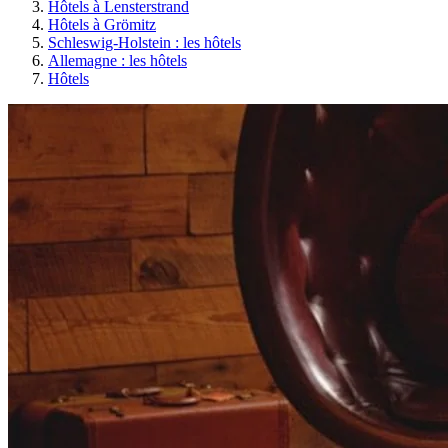
Hôtels à Lensterstrand
Hôtels à Grömitz
Schleswig-Holstein : les hôtels
Allemagne : les hôtels
Hôtels