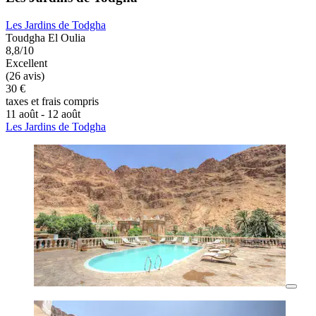
Les Jardins de Todgha
Toudgha El Oulia
8,8/10
Excellent
(26 avis)
30 €
taxes et frais compris
11 août - 12 août
Les Jardins de Todgha