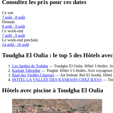
Consultez les prix pour ces dates
Ce soir
7 août - 8 août
Demain
8 août - 9 août
Ce week-end
7 août - 9 août
Le week-end prochain
14 août - 16 août
Toudgha El Oulia : le top 5 des Hôtels avec
Les Jardins de Todgha
— Toudgha El Oulia. Hôtel 3 étoiles. Av
Kasbah Taborihte
— Tinghir. Hôtel 3.5 étoiles. Avis voyageurs
Riad des Vieilles Charrues
— Ait Sedrate Jbel El Soufla. Hôtel 
HOTEL LA VALLEE DES KASBAHS CHEZ ILYAS
— Ting
Hôtels avec piscine à Toudgha El Oulia