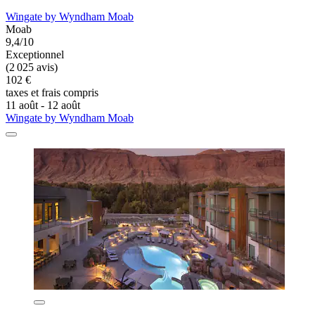
Wingate by Wyndham Moab
Moab
9,4/10
Exceptionnel
(2 025 avis)
102 €
taxes et frais compris
11 août - 12 août
Wingate by Wyndham Moab