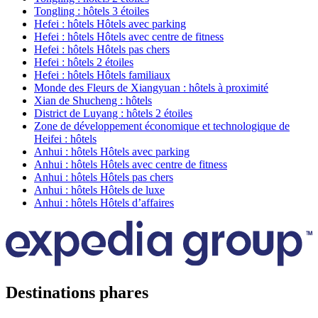
Tongling : hôtels 3 étoiles
Hefei : hôtels Hôtels avec parking
Hefei : hôtels Hôtels avec centre de fitness
Hefei : hôtels Hôtels pas chers
Hefei : hôtels 2 étoiles
Hefei : hôtels Hôtels familiaux
Monde des Fleurs de Xiangyuan : hôtels à proximité
Xian de Shucheng : hôtels
District de Luyang : hôtels 2 étoiles
Zone de développement économique et technologique de
Heifei : hôtels
Anhui : hôtels Hôtels avec parking
Anhui : hôtels Hôtels avec centre de fitness
Anhui : hôtels Hôtels pas chers
Anhui : hôtels Hôtels de luxe
Anhui : hôtels Hôtels d’affaires
Destinations phares