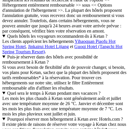
Hébergement entièrement remboursable >> sous << Options
d'annulation de l'hébergement >>. La plupart des hôtels proposent
l'annulation gratuite, vous recevrez donc un remboursement si vous
devez annuler. Toutefois, dans certains hébergements, vous ne
pouvez annuler que jusqu'à 24 heures avant votre arrivée prévue :
par conséquent, vérifiez bien votre réservation en amont.
Quels hôtels les voyageurs recommandent-ils à Ketan ?
Les clients apprécient les hébergements
Yihaoquan Piaofu Hot
Spring Hotel
,
Jinkairui Hotel Lijiang
et
Guoqi Hotel (Tangchi Hot
Spring Tourism Resort)
.
Puis-je réserver dans des hôtels avec possibilité de
remboursement à Ketan ?
Si vous avez besoin de flexibilité afin de pouvoir changer, si besoin,
vos plans pour Ketan, sachez que la plupart des hôtels proposent des
tarifs remboursables* à la réservation. Pour trouver ces
hébergements sur notre site, utilisez le filtre Entièrement
remboursable afin d'affiner les résultats.
Quel sera le temps à Ketan pendant mes vacances ?
Les mois les plus chauds à Ketan sont généralement août et juillet
avec une température moyenne de 26 °C. Janvier et décembre sont
les mois les plus frais avec une température moyenne de 7 °C. Les
mois les plus pluvieux sont juillet et juin.
Pourquoi réserver mon hébergement à Ketan avec Hotels.com ?
Il existe plein de raisons de réserver votre voyage à Ketan chez nous