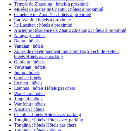
Temple de Zhaoqing : hôtels à proximité
Musées de pierre de Chaohu : hôtels à proximité
Cimetière de Zhou Yu : hôtels à proximité
Lac Wanfo : hôtels à proximité
Île Laoshan : hôtels à proximité
Ancienne Résidence de Zhang Zhizhong : hôtels à proximité
Nangang : hôtels
Baihu : hôtels
Yandian : hôtels
Zones de développement industriel High-Tech de Hefei :
hôtels Hôtels avec parking
Gaofeng : hôtels
Yefushan : hôtels
Jinniu : hôtels
Guohe : hôtels
Luzhen : hôtels
Lianhua : hôtels Hôtels pas chers
Wanshan : hôtels
Tangchi : hôtels
Wanfohu : hôtels
Xiaotian : hôtels
Chaohu : hôtels Hôtels avec parking
Tongling : hôtels Hôtels avec parking
Tongling : hôtels Hôtels pas chers
Tongling : hôtels 2 étoiles