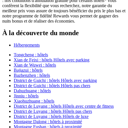
: nos conditions d'annulation gratuite pour certains hôtels* vous
confèrent la flexibilité que vous recherchez, notre garantie du
meilleur prix vous assure de toujours bénéficier du prix le plus bas et
notre programme de fidélité Rewards vous permet de gagner des
nuits bonus et de réaliser des économies.
À la découverte du monde
Hébergements
Tongcheng : hôtels
Xian de Feixi : hôtels Hôtels avec parking
Xian de Wuwei : hôtels
Bajiazui : hôtels
Bazhenzhen : hôtels
District de Guichi : hôtels Hôtels avec parking
District de Guichi : hôtels Hôtels pas chers
Dahuzhuang : hôtels
Jinniu : hôtels
Xiaohuzhuang : hôtels
District de Luyang : hôtels Hôtels avec centre de fitness
District de Luyang : hôtels Hôtels pas chers
District de Luyang : hôtels Hôtels de luxe
Montagne Dalong : hôtels à proximité
Montagne Fushan : hôtels à proximité