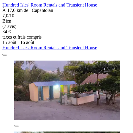
Hundred Isles' Room Rentals and Transient House
À 17,6 km de : Capantolan
7,0/10
Bien
(7 avis)
34 €
taxes et frais compris
15 août - 16 août
Hundred Isles' Room Rentals and Transient House