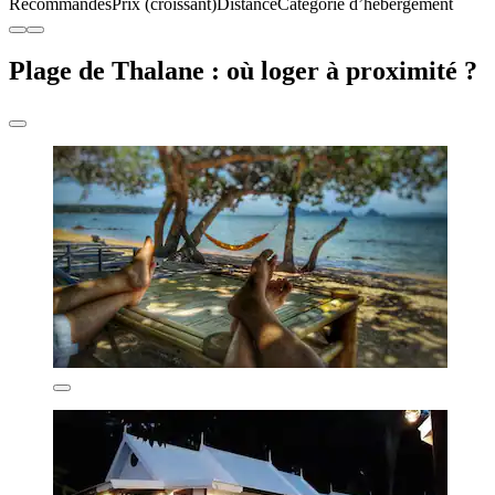
Recommandés
Prix (croissant)
Distance
Catégorie d’hébergement
Plage de Thalane : où loger à proximité ?