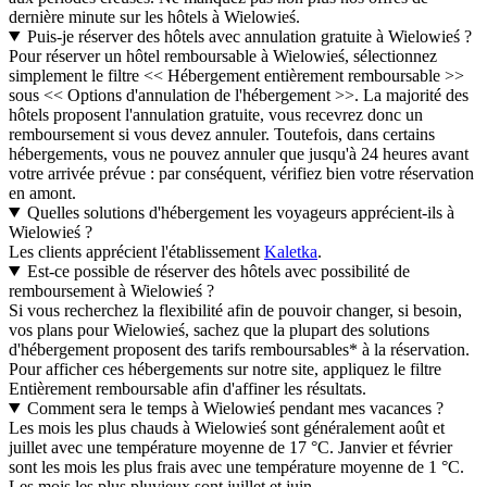
dernière minute sur les hôtels à Wielowieś.
Puis-je réserver des hôtels avec annulation gratuite à Wielowieś ?
Pour réserver un hôtel remboursable à Wielowieś, sélectionnez
simplement le filtre << Hébergement entièrement remboursable >>
sous << Options d'annulation de l'hébergement >>. La majorité des
hôtels proposent l'annulation gratuite, vous recevrez donc un
remboursement si vous devez annuler. Toutefois, dans certains
hébergements, vous ne pouvez annuler que jusqu'à 24 heures avant
votre arrivée prévue : par conséquent, vérifiez bien votre réservation
en amont.
Quelles solutions d'hébergement les voyageurs apprécient-ils à
Wielowieś ?
Les clients apprécient l'établissement
Kaletka
.
Est-ce possible de réserver des hôtels avec possibilité de
remboursement à Wielowieś ?
Si vous recherchez la flexibilité afin de pouvoir changer, si besoin,
vos plans pour Wielowieś, sachez que la plupart des solutions
d'hébergement proposent des tarifs remboursables* à la réservation.
Pour afficher ces hébergements sur notre site, appliquez le filtre
Entièrement remboursable afin d'affiner les résultats.
Comment sera le temps à Wielowieś pendant mes vacances ?
Les mois les plus chauds à Wielowieś sont généralement août et
juillet avec une température moyenne de 17 °C. Janvier et février
sont les mois les plus frais avec une température moyenne de 1 °C.
Les mois les plus pluvieux sont juillet et juin.