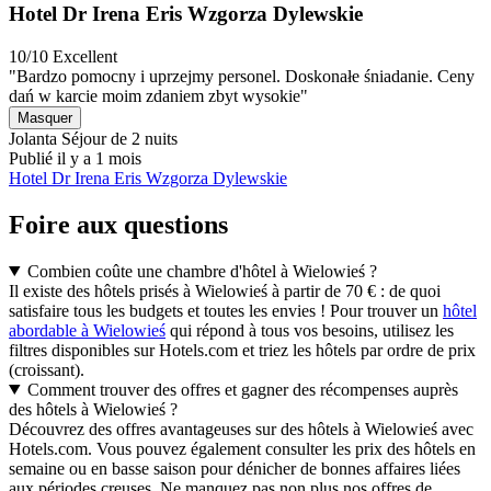
Hotel Dr Irena Eris Wzgorza Dylewskie
10/10
Excellent
"Bardzo pomocny i uprzejmy personel. Doskonałe śniadanie. Ceny
dań w karcie moim zdaniem zbyt wysokie"
Masquer
Jolanta
Séjour de 2 nuits
Publié il y a 1 mois
Hotel Dr Irena Eris Wzgorza Dylewskie
Foire aux questions
Combien coûte une chambre d'hôtel à Wielowieś ?
Il existe des hôtels prisés à Wielowieś à partir de 70 € : de quoi
satisfaire tous les budgets et toutes les envies ! Pour trouver un
hôtel
abordable à Wielowieś
qui répond à tous vos besoins, utilisez les
filtres disponibles sur Hotels.com et triez les hôtels par ordre de prix
(croissant).
Comment trouver des offres et gagner des récompenses auprès
des hôtels à Wielowieś ?
Découvrez des offres avantageuses sur des hôtels à Wielowieś avec
Hotels.com. Vous pouvez également consulter les prix des hôtels en
semaine ou en basse saison pour dénicher de bonnes affaires liées
aux périodes creuses. Ne manquez pas non plus nos offres de