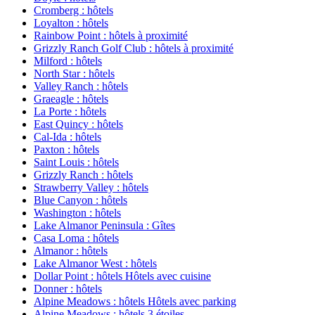
Cromberg : hôtels
Loyalton : hôtels
Rainbow Point : hôtels à proximité
Grizzly Ranch Golf Club : hôtels à proximité
Milford : hôtels
North Star : hôtels
Valley Ranch : hôtels
Graeagle : hôtels
La Porte : hôtels
East Quincy : hôtels
Cal-Ida : hôtels
Paxton : hôtels
Saint Louis : hôtels
Grizzly Ranch : hôtels
Strawberry Valley : hôtels
Blue Canyon : hôtels
Washington : hôtels
Lake Almanor Peninsula : Gîtes
Casa Loma : hôtels
Almanor : hôtels
Lake Almanor West : hôtels
Dollar Point : hôtels Hôtels avec cuisine
Donner : hôtels
Alpine Meadows : hôtels Hôtels avec parking
Alpine Meadows : hôtels 3 étoiles