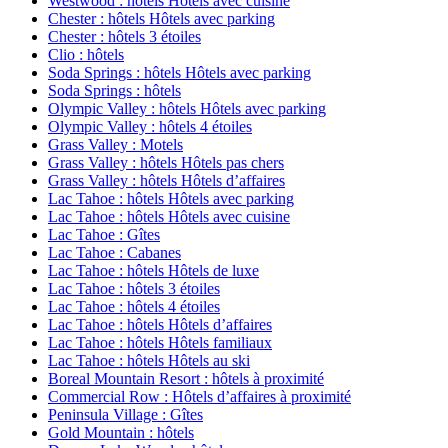
Westwood : hôtels Hôtels avec cuisine
Chester : hôtels Hôtels avec parking
Chester : hôtels 3 étoiles
Clio : hôtels
Soda Springs : hôtels Hôtels avec parking
Soda Springs : hôtels
Olympic Valley : hôtels Hôtels avec parking
Olympic Valley : hôtels 4 étoiles
Grass Valley : Motels
Grass Valley : hôtels Hôtels pas chers
Grass Valley : hôtels Hôtels d’affaires
Lac Tahoe : hôtels Hôtels avec parking
Lac Tahoe : hôtels Hôtels avec cuisine
Lac Tahoe : Gîtes
Lac Tahoe : Cabanes
Lac Tahoe : hôtels Hôtels de luxe
Lac Tahoe : hôtels 3 étoiles
Lac Tahoe : hôtels 4 étoiles
Lac Tahoe : hôtels Hôtels d’affaires
Lac Tahoe : hôtels Hôtels familiaux
Lac Tahoe : hôtels Hôtels au ski
Boreal Mountain Resort : hôtels à proximité
Commercial Row : Hôtels d’affaires à proximité
Peninsula Village : Gîtes
Gold Mountain : hôtels