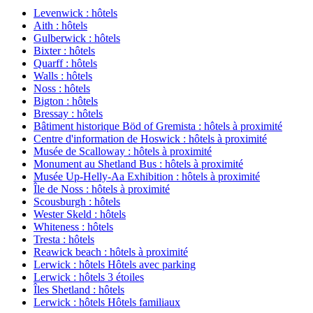
Levenwick : hôtels
Aith : hôtels
Gulberwick : hôtels
Bixter : hôtels
Quarff : hôtels
Walls : hôtels
Noss : hôtels
Bigton : hôtels
Bressay : hôtels
Bâtiment historique Böd of Gremista : hôtels à proximité
Centre d'information de Hoswick : hôtels à proximité
Musée de Scalloway : hôtels à proximité
Monument au Shetland Bus : hôtels à proximité
Musée Up-Helly-Aa Exhibition : hôtels à proximité
Île de Noss : hôtels à proximité
Scousburgh : hôtels
Wester Skeld : hôtels
Whiteness : hôtels
Tresta : hôtels
Reawick beach : hôtels à proximité
Lerwick : hôtels Hôtels avec parking
Lerwick : hôtels 3 étoiles
Îles Shetland : hôtels
Lerwick : hôtels Hôtels familiaux