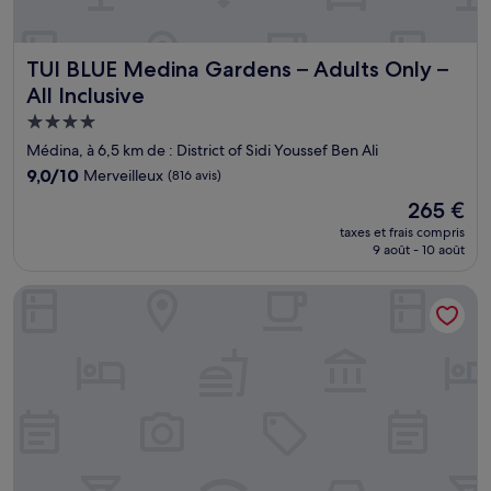
TUI BLUE Medina Gardens – Adults Only – All Inclusive
TUI BLUE Medina Gardens – Adults Only –
All Inclusive
Hébergement
4.0 étoiles
Médina, à 6,5 km de : District of Sidi Youssef Ben Ali
9.0
9,0/10
Merveilleux
(816 avis)
sur
Le
265 €
10,
nouveau
Merveilleux,
taxes et frais compris
prix
9 août - 10 août
(816 avis)
est
de
Savoy Le Grand Hotel
265 €