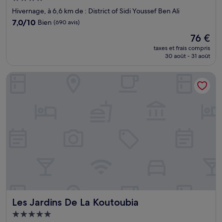
4.0 étoiles
Hivernage, à 6,6 km de : District of Sidi Youssef Ben Ali
7.0
7,0/10
Bien
(690 avis)
sur
Le
76 €
10,
nouveau
Bien,
taxes et frais compris
prix
30 août - 31 août
(690 avis)
est
de
Les Jardins De La Koutoubia
76 €
Les Jardins De La Koutoubia
Les Jardins De La Koutoubia
Hébergement