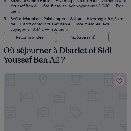
Savoy Le Grand Hotel
— Hivernage, à 6,6 km de : District of Sidi
Youssef Ben Ali. Hôtel 5 étoiles. Avis voyageurs : 8,0/10 — Très
bien.
Sofitel Marrakech Palais Imperial & Spa
— Hivernage, à 6,3 km
de : District of Sidi Youssef Ben Ali. Hôtel 5 étoiles. Avis
voyageurs : 8,4/10 — Très bien.
Recommandés
Prix (croissant)
Di
Où séjourner à District of Sidi
Youssef Ben Ali ?
Aqua Mirage Club & Aqua Parc - All Inclusive