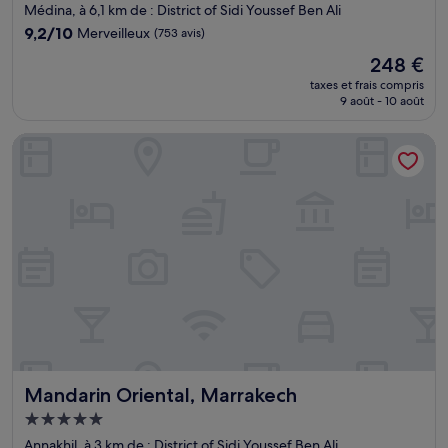
5.0 étoiles
Médina, à 6,1 km de : District of Sidi Youssef Ben Ali
9.2
9,2/10
Merveilleux
(753 avis)
sur
Le
248 €
10,
nouveau
Merveilleux,
taxes et frais compris
prix
9 août - 10 août
(753 avis)
est
de
Mandarin Oriental, Marrakech
248 €
Mandarin Oriental, Marrakech
Mandarin Oriental, Marrakech
Hébergement
5.0 étoiles
Annakhil, à 3 km de : District of Sidi Youssef Ben Ali