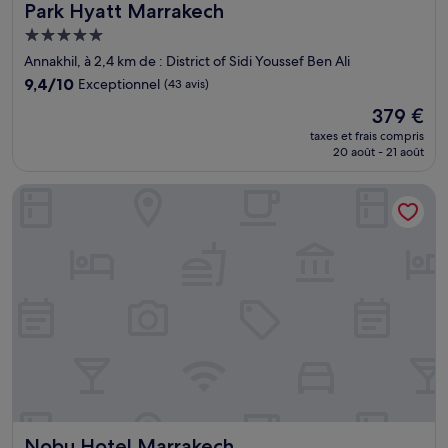
Park Hyatt Marrakech
Park Hyatt Marrakech
Hébergement
5.0 étoiles
Annakhil, à 2,4 km de : District of Sidi Youssef Ben Ali
9.4
9,4/10
Exceptionnel
(43 avis)
sur
Le
379 €
10,
nouveau
Exceptionnel,
taxes et frais compris
prix
20 août - 21 août
(43 avis)
est
de
Nobu Hotel Marrakech
379 €
Nobu Hotel Marrakech
Nobu Hotel Marrakech