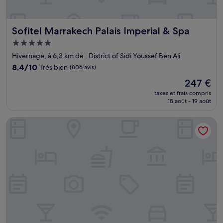
Sofitel Marrakech Palais Imperial & Spa
Sofitel Marrakech Palais Imperial & Spa
Hébergement
5.0 étoiles
Hivernage, à 6,3 km de : District of Sidi Youssef Ben Ali
8.4
8,4/10
Très bien
(806 avis)
sur
Le
247 €
10,
nouveau
Très
taxes et frais compris
prix
18 août - 19 août
bien,
est
(806 avis)
de
Kenzi Rose Garden
247 €