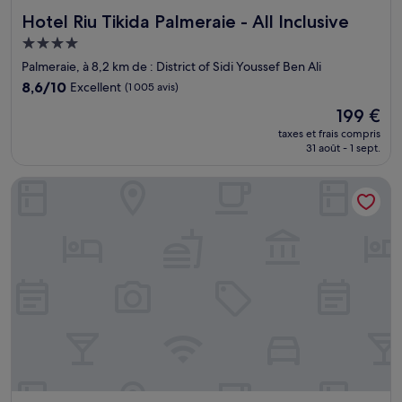
Hotel Riu Tikida Palmeraie - All Inclusive
Hotel Riu Tikida Palmeraie - All Inclusive
Hébergement
4.0 étoiles
Palmeraie, à 8,2 km de : District of Sidi Youssef Ben Ali
8.6
8,6/10
Excellent
(1 005 avis)
sur
Le
199 €
10,
nouveau
Excellent,
taxes et frais compris
prix
31 août - 1 sept.
(1 005 avis)
est
de
La Maison Arabe Hotel, Spa and Cooking Workshops
199 €