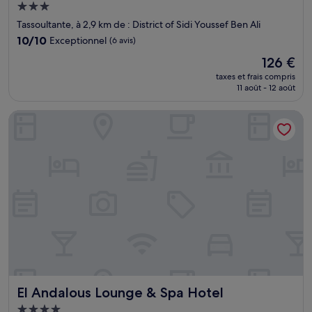
Hébergement
3.0 étoiles
Tassoultante, à 2,9 km de : District of Sidi Youssef Ben Ali
10.0
10/10
Exceptionnel
(6 avis)
sur
Le
126 €
10,
nouveau
Exceptionnel,
taxes et frais compris
prix
11 août - 12 août
(6 avis)
est
de
El Andalous Lounge & Spa Hotel
126 €
El Andalous Lounge & Spa Hotel
El Andalous Lounge & Spa Hotel
Hébergement