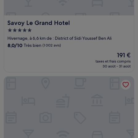
Savoy Le Grand Hotel
Savoy Le Grand Hotel
Hébergement
5.0 étoiles
Hivernage, à 6,6 km de : District of Sidi Youssef Ben Ali
8.0
8,0/10
Très bien
(1 002 avis)
sur
Le
191 €
10,
nouveau
Très
taxes et frais compris
prix
30 août - 31 août
bien,
est
(1 002 avis)
de
Sofitel Marrakech Palais Imperial & Spa
191 €