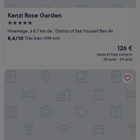
Kenzi Rose Garden
Kenzi Rose Garden
Hébergement
5.0 étoiles
Hivernage, à 6,7 km de : District of Sidi Youssef Ben Ali
8.4
8,4/10
Très bien
(558 avis)
sur
Le
126 €
10,
nouveau
Très
taxes et frais compris
prix
28 août - 29 août
bien,
est
(558 avis)
de
The Oberoi Marrakech
126 €