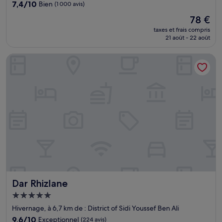
7.4
7,4/10
Bien
(1 000 avis)
sur
Le
78 €
10,
nouveau
Bien,
taxes et frais compris
prix
21 août - 22 août
(1 000 avis)
est
de
Dar Rhizlane
78 €
Dar Rhizlane
Dar Rhizlane
Hébergement
5.0 étoiles
Hivernage, à 6,7 km de : District of Sidi Youssef Ben Ali
9.6
9,6/10
Exceptionnel
(224 avis)