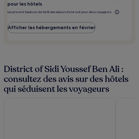
pour
moment
pour les hôtels
2 adultes.
pour
Les prix sont basés sur les tarifs des séjours d’une nuit pour deux voyageurs.
y
Les
aller ?
prix
et
Afficher les hébergements en février
la
disponibilité
sont
susceptibles
de
changer.
Des
District of Sidi Youssef Ben Ali :
conditions
supplémentaires
consultez des avis sur des hôtels
peuvent
qui séduisent les voyageurs
s’appliquer.
Hotel Riu Tikida Palmeraie - All Inclusive
Ksar Anika