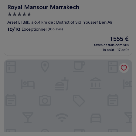
Royal Mansour Marrakech
Royal Mansour Marrakech
Hébergement
5.0 étoiles
Arset El Bilk, à 6,4 km de : District of Sidi Youssef Ben Ali
10.0
10/10
Exceptionnel
(105 avis)
sur
Le
1 555 €
10,
nouveau
Exceptionnel,
taxes et frais compris
prix
16 août - 17 août
(105 avis)
est
de
Park Hyatt Marrakech
1 555 €