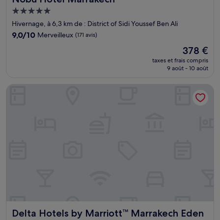
Hébergement
5.0 étoiles
Hivernage, à 6,3 km de : District of Sidi Youssef Ben Ali
9.0
9,0/10
Merveilleux
(171 avis)
sur
Le
378 €
10,
nouveau
Merveilleux,
taxes et frais compris
prix
9 août - 10 août
(171 avis)
est
de
Delta Hotels by Marriott™ Marrakech Eden Andalou
378 €
Delta Hotels by Marriott™ Marrakech Eden Andalou
Delta Hotels by Marriott™ Marrakech Eden