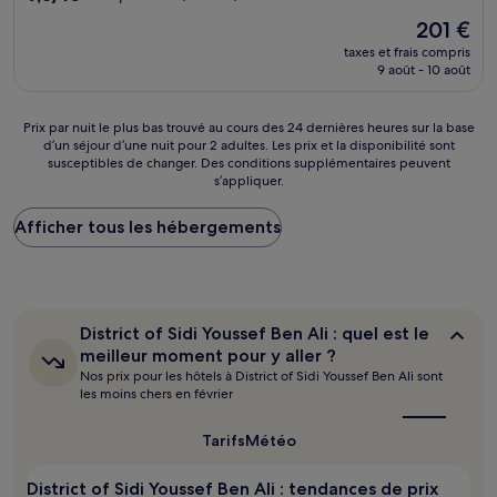
sur
Le
201 €
10,
nouveau
Exceptionnel,
taxes et frais compris
prix
9 août - 10 août
(224 avis)
est
de
201 €
Prix
Prix par nuit le plus bas trouvé au cours des 24 dernières heures sur la base
d’un séjour d’une nuit pour 2 adultes. Les prix et la disponibilité sont
par
susceptibles de changer. Des conditions supplémentaires peuvent
nuit
s’appliquer.
le
plus
Afficher tous les hébergements
bas
trouvé
au
cours
des
24 dernières
District
District of Sidi Youssef Ben Ali : quel est le
heures
of
meilleur moment pour y aller ?
sur
Sidi
Nos prix pour les hôtels à District of Sidi Youssef Ben Ali sont
Youssef
la
les moins chers en février
Ben
base
Ali :
d’un
quel
Tarifs
Météo
séjour
est
d’une
le
nuit
District of Sidi Youssef Ben Ali : tendances de prix
meilleur