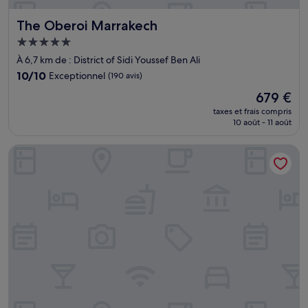
The Oberoi Marrakech
The Oberoi Marrakech
Hébergement
5.0 étoiles
À 6,7 km de : District of Sidi Youssef Ben Ali
10.0
10/10
Exceptionnel
(190 avis)
sur
Le
679 €
10,
nouveau
Exceptionnel,
taxes et frais compris
prix
10 août - 11 août
(190 avis)
est
de
Hotel Riu Tikida Palmeraie - All Inclusive
679 €