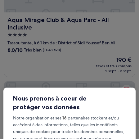
Aqua Mirage Club & Aqua Parc - All Inclusive
Aqua Mirage Club & Aqua Parc - All
Inclusive
Hébergement
4.0 étoiles
Tassoultante, à 6,1 km de : District of Sidi Youssef Ben Ali
8.0
8,0/10
Très bien
(1 048 avis)
sur
Le
190 €
10,
nouveau
Très
taxes et frais compris
prix
2 sept. - 3 sept.
bien,
est
(1 048 avis)
de
La Mamounia
190 €
Nous prenons à coeur de
protéger vos données
Notre organisation et ses
16
partenaires stockent et/ou
accèdent à des informations, telles que les identifiants
uniques de cookies pour traiter les données personnelles,
sur un appareil. Vous pouvez accepter ou gérer vos