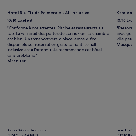
Hotel Riu Tikida Palmeraie - All Inclusive
Ksar Ani
10/10
Excellent
10/10
Excel
"Conforme à nos attentes. Piscine et restaurants au
"Personne
top. La wifi avait des pertes de connexion. La chambre
avec goût.
est bien. Un transport vers la place jemae el fna
ville peuve
disponible sur réservation gratuitement. Le hall
Masquer
inclusive est à l’attendu. Je recommande cet hôtel
sans problème."
Masquer
Samir
Séjour de 6 nuits
jean luc
Séj
Publié il y a 4 jours
Publié il y a