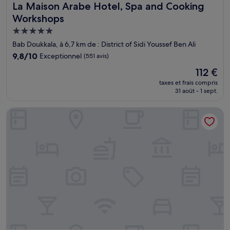
La Maison Arabe Hotel, Spa and Cooking Workshops
La Maison Arabe Hotel, Spa and Cooking
Workshops
Hébergement
5.0 étoiles
Bab Doukkala, à 6,7 km de : District of Sidi Youssef Ben Ali
9.8
9,8/10
Exceptionnel
(551 avis)
sur
Le
112 €
10,
nouveau
Exceptionnel,
taxes et frais compris
prix
31 août - 1 sept.
(551 avis)
est
de
Royal Mansour Marrakech
112 €