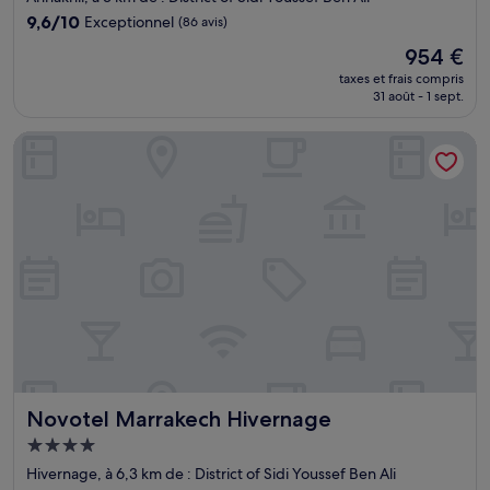
9.6
9,6/10
Exceptionnel
(86 avis)
sur
Le
954 €
10,
nouveau
Exceptionnel,
taxes et frais compris
prix
31 août - 1 sept.
(86 avis)
est
de
Novotel Marrakech Hivernage
954 €
Novotel Marrakech Hivernage
Novotel Marrakech Hivernage
Hébergement
4.0 étoiles
Hivernage, à 6,3 km de : District of Sidi Youssef Ben Ali