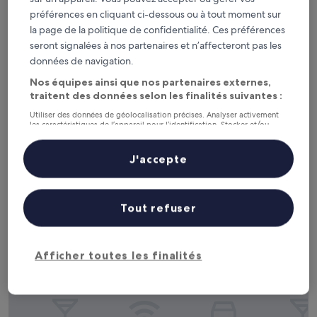
préférences en cliquant ci-dessous ou à tout moment sur
la page de la politique de confidentialité. Ces préférences
seront signalées à nos partenaires et n’affecteront pas les
La Mamounia
La Mamounia
données de navigation.
Hébergement
Nos équipes ainsi que nos partenaires externes,
5.0 étoiles
Médina, à 6 km de : District of Sidi Youssef Ben Ali
traitent des données selon les finalités suivantes :
9.2
9,2/10
Merveilleux
(729 avis)
sur
Utiliser des données de géolocalisation précises. Analyser activement
Le
516 €
les caractéristiques de l’appareil pour l’identification. Stocker et/ou
10,
accéder à des informations sur un appareil. Publicités et contenu
nouveau
Merveilleux,
taxes et frais compris
personnalisés, mesure de performance des publicités et du contenu,
prix
9 août - 10 août
(729 avis)
études d’audience et développement de services.
J'accepte
est
Liste de nos partenaires (fournisseurs)
de
TUI BLUE Medina Gardens – Adults Only – All Inclusive
516 €
Tout refuser
Afficher toutes les finalités