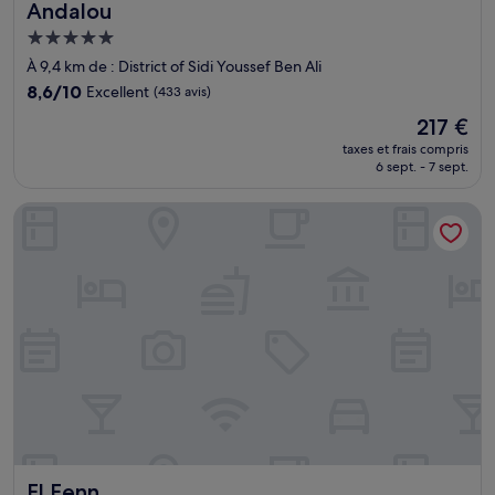
Andalou
Hébergement
5.0 étoiles
À 9,4 km de : District of Sidi Youssef Ben Ali
8.6
8,6/10
Excellent
(433 avis)
sur
Le
217 €
10,
nouveau
Excellent,
taxes et frais compris
prix
6 sept. - 7 sept.
(433 avis)
est
de
El Fenn
217 €
El Fenn
El Fenn