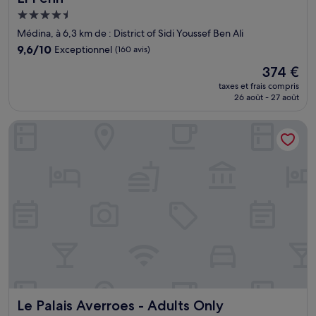
Hébergement
4.5 étoiles
Médina, à 6,3 km de : District of Sidi Youssef Ben Ali
9.6
9,6/10
Exceptionnel
(160 avis)
sur
Le
374 €
10,
nouveau
Exceptionnel,
taxes et frais compris
prix
26 août - 27 août
(160 avis)
est
de
Le Palais Averroes - Adults Only
374 €
Le Palais Averroes - Adults Only
Le Palais Averroes - Adults Only