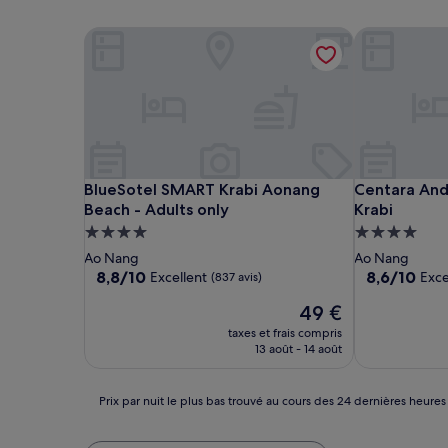
BlueSotel SMART Krabi Aonang Beach - Adults on
Centara Anda
BlueSotel SMART Krabi Aonang Beach - Adults on
Centara Anda
BlueSotel SMART Krabi Aonang
Centara And
Beach - Adults only
Krabi
Hébergement
Hébergemen
4.0 étoiles
4.0 étoiles
Ao Nang
Ao Nang
8.8
8.6
8,8/10
8,6/10
Excellent
Exce
(837 avis)
sur
sur
Le
49 €
10,
10,
nouveau
Excellent,
Excellent,
taxes et frais compris
prix
(837 avis)
(1 000 avis)
13 août - 14 août
est
de
49 €
Prix
Prix par nuit le plus bas trouvé au cours des 24 dernières heures
par
nuit