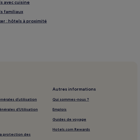
s avec cuisine
s familiaux
r : hôtels à proximité
ec piscine
Autres informations
s chers
nérales d’utilisation
Qui sommes-nous ?
ffaires
nérales d’Utilisation
Emplois
Guides de voyage
Hotels.com Rewards
imité
 la protection des