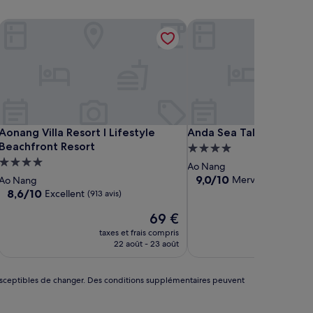
Aonang Villa Resort l Lifestyle Beachfront Resort
Anda Sea Tales Resort
Aonang Villa Resort l Lifestyle Beachfront Resort
Anda Sea Tales Resort
Aonang Villa Resort l Lifestyle
Anda Sea Tales Resort
Beachfront Resort
Hébergement
Hébergement
4.0 étoiles
Ao Nang
4.0 étoiles
9.0
9,0/10
Merveilleux
Ao Nang
(147 avi
sur
8.6
8,6/10
Excellent
(913 avis)
10,
sur
Le
Merveilleux,
69 €
10,
nouveau
(147 avis)
Excellent,
taxes et frais compris
taxes 
prix
(913 avis)
22 août - 23 août
9
est
de
69 €
nt susceptibles de changer. Des conditions supplémentaires peuvent