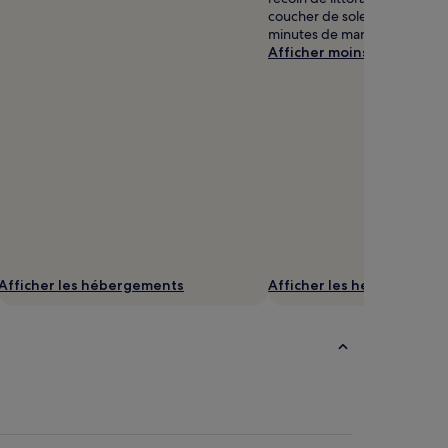
Shears
coucher de soleil à seuleme
minutes de marche de votre 
Afficher moins
Afficher les hébergements
Afficher les hébergement