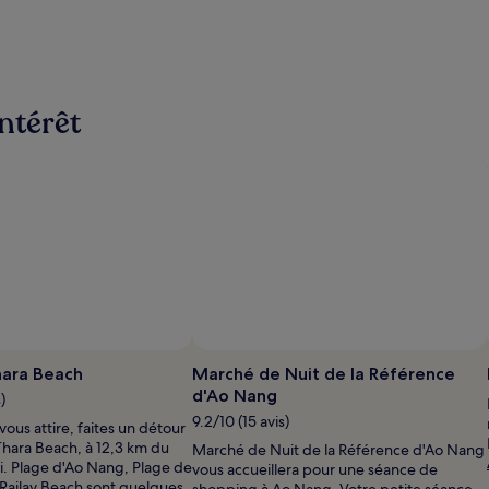
intérêt
ara Beach
Marché de Nuit de la Référence
d'Ao Nang
)
9.2/10 (15 avis)
e vous attire, faites un détour
hara Beach, à 12,3 km du
Marché de Nuit de la Référence d'Ao Nang
i. Plage d'Ao Nang, Plage de
vous accueillera pour une séance de
 Railay Beach sont quelques
shopping à Ao Nang. Votre petite séance