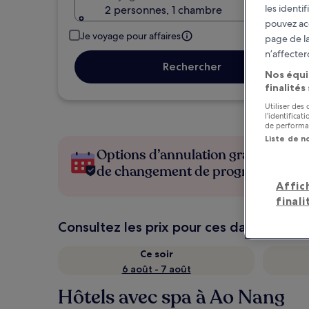
les identi
2 personnes, 1 chambre
pouvez ac
Je voyage pour affaires
page de la
n’affecter
Rechercher
Nos équi
finalités
Utiliser des
l’identifica
de performan
Liste de n
Options d’annulation gratuite en c
de changement de programme
Affic
finali
Consultez les prix pour ces dates
Ce soir
6 août - 7 août
Hôtels avec spa à Ao Nang