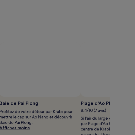
Photo prise par John Shears
Pho
Photo
libre
Baie de Pai Plong
Plage d'Ao Phai Plong
de
8.4/10 (7 avis)
Profitez de votre détour par Krabi pour
droits
mettre le cap sur Ao Nang et découvrir
Si l'air du large vous attire, f
prise
Baie de Pai Plong.
par Plage d'Ao Phai Plong, à 
par
Afficher moins
centre de Krabi. Plage de Ton
John
recoin de littoral idéal pour 