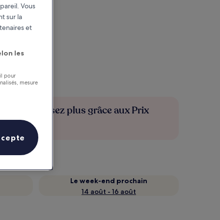
pareil. Vous
t sur la
tenaires et
lon les
il pour
nnalisés, mesure
Économisez plus grâce aux Prix
membres
ccepte
Le week-end prochain
14 août - 16 août