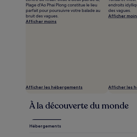
de
Plage d'Ao Phai Plong constitue le lieu
endroits idylli
changer.
parfait pour poursuivre votre balade au
des vagues.
Des
bruit des vagues.
Afficher moin
conditions
Afficher moins
supplémentaires
peuvent
s’appliquer.
Afficher les hébergements
Afficher les
À la découverte du monde
Hébergements