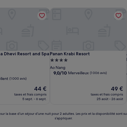
ly
 Dhevi Resort and Spa Krabi
Panan Krabi Resort
ly
 Dhevi Resort and Spa Krabi
Panan Krabi Resort
a Dhevi Resort and Spa
Panan Krabi Resort
Hébergement
t
4.0 étoiles
Ao Nang
9.0
9,0/10
Merveilleux
(1 006 avis)
sur
llent
(1 000 avis)
10,
Le
Merveilleux,
Le
44 €
49 €
nouveau
(1 006 avis)
nouveau
taxes et frais compris
taxes et frais compris
prix
prix
5 sept. - 6 sept.
25 août - 26 août
est
est
de
de
44 €
49 €
 sur la base d’un séjour d’une nuit pour 2 adultes. Les prix et la disponibilité so
s’appliquer.