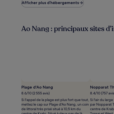
le
Afficher plus d’hébergements
plus
bas
trouvé
au
cours
Ao Nang : principaux sites d’
des
24 dernières
heures
sur
la
base
d’un
séjour
d’une
nuit
pour
2 adultes.
Les
Plage d'Ao Nang
Nopparat Th
prix
8.6/10 (2 555 avis)
8.4/10 (757 avis
et
la
Si l'appel de la plage est plus fort que tout,
Si l'air du larg
disponibilité
mettez le cap sur Plage d'Ao Nang, un coin
par Nopparat T
sont
de littoral très prisé situé à 10,5 km du
centre de Krab
susceptibles
centre de Krabi. Situé à deux pas de là,
Tonsai et West