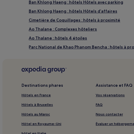
Ban Khlong Haeng : hôtels Hôtels avec parking
Ban Khlong Haeng : hôtels Hôtels d’affaires
Cimetière de Coquillages : hôtels à proximité
Ao Thalane : Complexes hôteliers
Ao Thalane : hôtels 4 étoiles
Parc National de Khao Phanom Bencha : hôtels à pr
Terrain de Golf Palm : hôtels à proximité
Île de Hong : Complexes hôteliers
Île de Hong : hôtels 2 étoiles
Île de Hong : hôtels 4 étoiles
Destinations phares
Assistance et FAQ
Ban Ko Kwang : hôtels Hôtels avec parking
Hôtels en France
Vos réservations
Ban Ko Kwang : hôtels Hôtels de luxe
Hôtels à Bruxelles
FAQ
Ban Ko Kwang : hôtels Hôtels de plage
Hôtels au Maroc
Nous contacter
Ban Huai Phlu : hôtels
Hôtel en Royaume-Uni
Évaluer un hébergem
Khao Ao Nam Mao : hôtels à proximité
hôtel en Italie