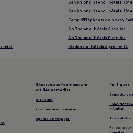
Ban Khlong Haeng : hôtels Hôtel
Ban Khlong Haeng : hôtels Hôtel
Camp d'Éléphants de Nosey Parke
Ao Thalane : hôtels 2 étoiles
Ao Thalane : hôtels 5 étoiles
oximité
Mcdonald : hôtels à proximité
Île de Hong : Villas
Île de Hong : Maison d’hôtes
Île de Hong : hôtels 3 étoiles
Ban Ko Kwang : hôtels Hôtels av
Réservé aux fournisseurs,
Politiques
affiliés et médias
Ban Ko Kwang : hôtels Hôtels pa
Conditions gé
Ban Ko Kwang : hôtels Hôtels d’a
Affiliation
Conditions Gé
Ban Bang Phung : hôtels
d’Abritel
Promouvoir vos services
Ban Ting Rai : hôtels
Accessibilité
Agents de voyages
ent
Plage de Thalane : hôtels à prox
Politique sur
données