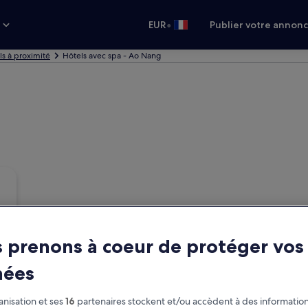
•
s
EUR
Publier votre annon
ls à proximité
Hôtels avec spa - Ao Nang
 prenons à coeur de protéger vos
nées
nisation et ses
16
partenaires stockent et/ou accèdent à des information