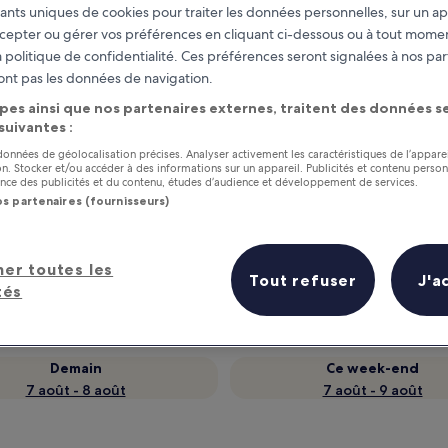
fiants uniques de cookies pour traiter les données personnelles, sur un ap
cepter ou gérer vos préférences en cliquant ci-dessous ou à tout momen
 politique de confidentialité. Ces préférences seront signalées à nos par
ont pas les données de navigation.
pes ainsi que nos partenaires externes, traitent des données se
 suivantes :
 données de géolocalisation précises. Analyser activement les caractéristiques de l’appare
tion. Stocker et/ou accéder à des informations sur un appareil. Publicités et contenu perso
ce des publicités et du contenu, études d’audience et développement de services.
os partenaires (fournisseurs)
as
Gagnez des récompenses pour
chaque nuit séjournée
her toutes les
Tout refuser
J'a
tés
Demain
Ce week-end
7 août - 8 août
7 août - 9 août