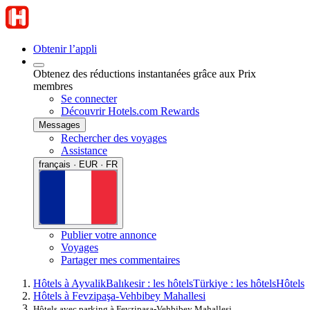
Obtenir l’appli
Obtenez des réductions instantanées grâce aux Prix
membres
Se connecter
Découvrir Hotels.com Rewards
Messages
Rechercher des voyages
Assistance
français · EUR · FR
Publier votre annonce
Voyages
Partager mes commentaires
Hôtels à Ayvalik
Balıkesir : les hôtels
Türkiye : les hôtels
Hôtels
Hôtels à Fevzipaşa-Vehbibey Mahallesi
Hôtels avec parking à Fevzipaşa-Vehbibey Mahallesi