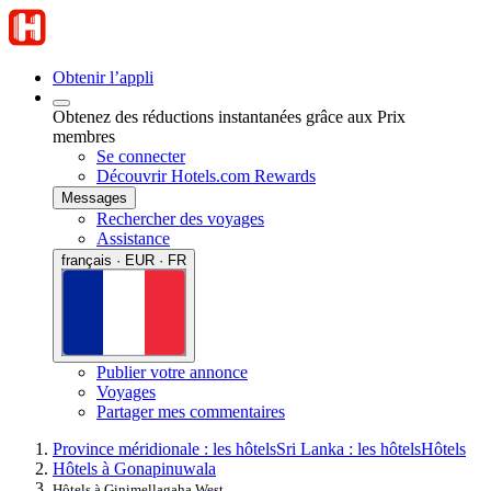
Obtenir l’appli
Obtenez des réductions instantanées grâce aux Prix
membres
Se connecter
Découvrir Hotels.com Rewards
Messages
Rechercher des voyages
Assistance
français · EUR · FR
Publier votre annonce
Voyages
Partager mes commentaires
Province méridionale : les hôtels
Sri Lanka : les hôtels
Hôtels
Hôtels à Gonapinuwala
Hôtels à Ginimellagaha West