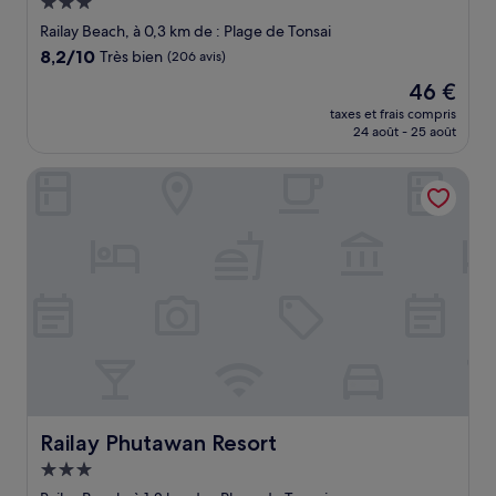
Hébergement
3.0 étoiles
Railay Beach, à 0,3 km de : Plage de Tonsai
8.2
8,2/10
Très bien
(206 avis)
sur
Le
46 €
10,
nouveau
Très
taxes et frais compris
prix
24 août - 25 août
bien,
est
(206 avis)
de
Railay Phutawan Resort
46 €
Railay Phutawan Resort
Railay Phutawan Resort
Hébergement
3.0 étoiles