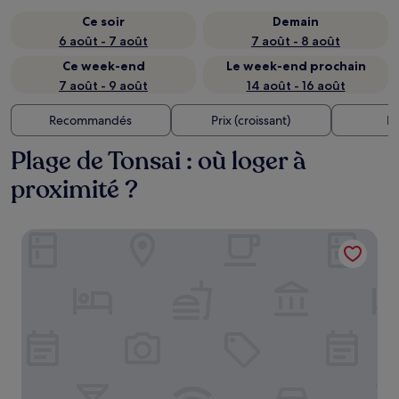
Ce soir
Demain
6 août - 7 août
7 août - 8 août
Ce week-end
Le week-end prochain
7 août - 9 août
14 août - 16 août
Recommandés
Prix (croissant)
Di
Plage de Tonsai : où loger à
proximité ?
Sand Sea Resort