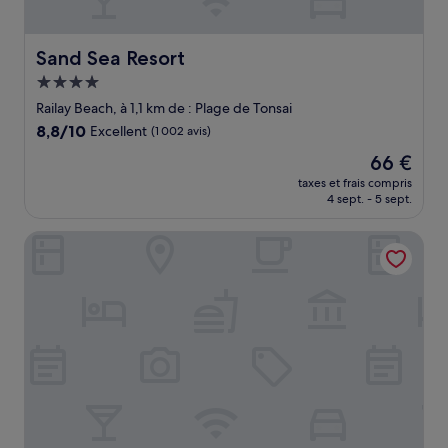
Sand Sea Resort
Sand Sea Resort
Hébergement
4.0 étoiles
Railay Beach, à 1,1 km de : Plage de Tonsai
8.8
8,8/10
Excellent
(1 002 avis)
sur
Le
66 €
10,
nouveau
Excellent,
taxes et frais compris
prix
4 sept. - 5 sept.
(1 002 avis)
est
de
Tinidee Hideaway Tonsai Beach Krabi
66 €