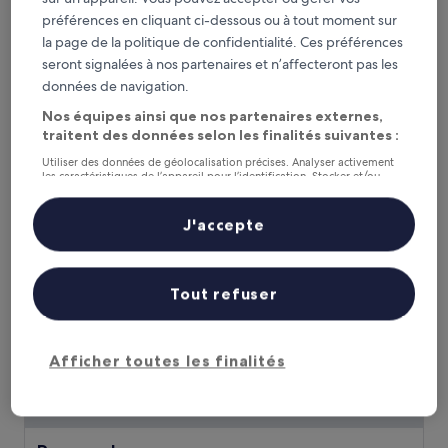
Centara Ao Nang Beach Resort & Spa Krabi
Centara Ao Nang Beach Resort & Spa
préférences en cliquant ci-dessous ou à tout moment sur
Krabi
la page de la politique de confidentialité. Ces préférences
Hébergement
seront signalées à nos partenaires et n’affecteront pas les
4.0 étoiles
Ao Nang, à 1,4 km de : Plage de Tonsai
données de navigation.
8.8
8,8/10
Excellent
(440 avis)
Nos équipes ainsi que nos partenaires externes,
sur
Le
97 €
traitent des données selon les finalités suivantes :
10,
nouveau
Excellent,
taxes et frais compris
Utiliser des données de géolocalisation précises. Analyser activement
prix
4 sept. - 5 sept.
(440 avis)
les caractéristiques de l’appareil pour l’identification. Stocker et/ou
est
accéder à des informations sur un appareil. Publicités et contenu
de
personnalisés, mesure de performance des publicités et du contenu,
Rayavadee
études d’audience et développement de services.
97 €
J'accepte
Liste de nos partenaires (fournisseurs)
Tout refuser
Afficher toutes les finalités