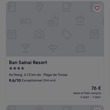
de
Ban Sainai Resort
88 €
Ban Sainai Resort
Ban Sainai Resort
Hébergement
4.0 étoiles
Ao Nang, à 1,5 km de : Plage de Tonsai
9.6
9,6/10
Exceptionnel
(566 avis)
sur
Le
76 €
10,
nouveau
Exceptionnel,
taxes et frais compris
prix
6 sept. - 7 sept.
(566 avis)
est
de
The Scene Cliff View Villas
76 €