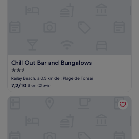
Chill Out Bar and Bungalows
Chill Out Bar and Bungalows
Hébergement
2.5 étoiles
Railay Beach, à 0,3 km de : Plage de Tonsai
7.2
7,2/10
Bien
(21 avis)
sur
10,
Bhu Nga Thani Resort & Villas Railay
Bien,
(21 avis)