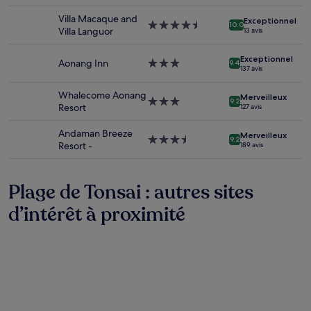
pour
Villa Macaque and
Exceptionnel
2 adultes.
Hébergement
10.0
Villa Languor
13 avis
Les
4.5 étoiles
prix
Exceptionnel
et
Aonang Inn
Hébergement
9.4
137 avis
la
3.0 étoiles
disponibilité
Whalecome Aonang
sont
Merveilleux
Hébergement
9.2
Resort
127 avis
susceptibles
3.0 étoiles
de
Andaman Breeze
changer.
Merveilleux
Hébergement
9.2
Resort -
189 avis
Des
3.5 étoiles
conditions
supplémentaires
Plage de Tonsai : autres sites
peuvent
s’appliquer.
d’intérêt à proximité