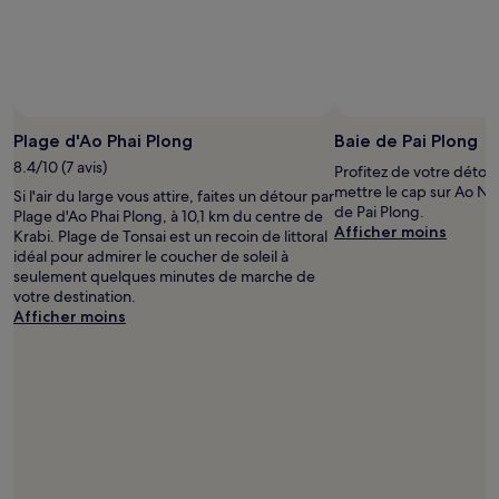
Photo prise par Zsombi
Photo
libre
Plage d'Ao Phai Plong
Baie de Pai Plong
de
8.4/10 (7 avis)
Profitez de votre détou
droits
mettre le cap sur Ao Na
Si l'air du large vous attire, faites un détour par
prise
de Pai Plong.
Plage d'Ao Phai Plong, à 10,1 km du centre de
par
Afficher moins
Krabi. Plage de Tonsai est un recoin de littoral
Zsombi
idéal pour admirer le coucher de soleil à
seulement quelques minutes de marche de
votre destination.
Afficher moins