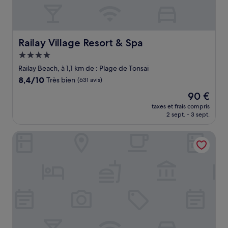
Railay Village Resort & Spa
Railay Village Resort & Spa
Hébergement
4.0 étoiles
Railay Beach, à 1,1 km de : Plage de Tonsai
8.4
8,4/10
Très bien
(631 avis)
sur
Le
90 €
10,
nouveau
Très
taxes et frais compris
prix
2 sept. - 3 sept.
bien,
est
(631 avis)
de
Golden Beach Resort
90 €