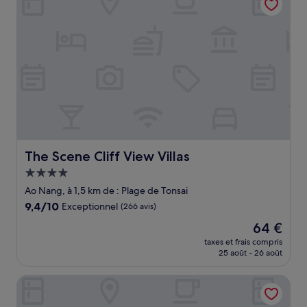
The Scene Cliff View Villas
The Scene Cliff View Villas
Hébergement
4.0 étoiles
Ao Nang, à 1,5 km de : Plage de Tonsai
9.4
9,4/10
Exceptionnel
(266 avis)
sur
Le
64 €
10,
nouveau
Exceptionnel,
taxes et frais compris
prix
25 août - 26 août
(266 avis)
est
de
Chill Out Bar and Bungalows
64 €