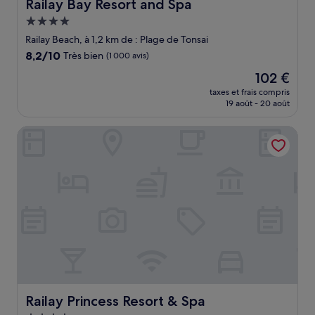
Railay Bay Resort and Spa
Railay Bay Resort and Spa
Hébergement
4.0 étoiles
Railay Beach, à 1,2 km de : Plage de Tonsai
8.2
8,2/10
Très bien
(1 000 avis)
sur
Le
102 €
10,
nouveau
Très
taxes et frais compris
prix
19 août - 20 août
bien,
est
(1 000 avis)
de
Railay Princess Resort & Spa
102 €
Railay Princess Resort & Spa
Railay Princess Resort & Spa