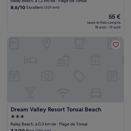
Railay Beach, à 1,2 km de : Plage de Tonsai
8.6
8,6/10
Excellent
(325 avis)
sur
Le
55 €
10,
nouveau
Excellent,
taxes et frais compris
prix
18 août - 19 août
(325 avis)
est
de
Dream Valley Resort Tonsai Beach
55 €
Dream Valley Resort Tonsai Beach
Dream Valley Resort Tonsai Beach
Hébergement
3.0 étoiles
Railay Beach, à 0,3 km de : Plage de Tonsai
7.2
7,2/10
Bien
(230 avis)