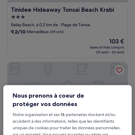
Tinidee Hideaway Tonsai Beach Krabi
Tinidee Hideaway Tonsai Beach Krabi
Hébergement
3.0 étoiles
Railay Beach, à 0,2 km de : Plage de Tonsai
9.2
9,2/10
Merveilleux
(68 avis)
sur
Le
103 €
10,
nouveau
Merveilleux,
taxes et frais compris
prix
25 août - 26 août
(68 avis)
est
de
Centara Ao Nang Beach Resort & Spa Krabi
103 €
Nous prenons à coeur de
protéger vos données
Notre organisation et ses
16
partenaires stockent et/ou
accèdent à des informations, telles que les identifiants
uniques de cookies pour traiter les données personnelles,
sur un appareil. Vous pouvez accepter ou gérer vos