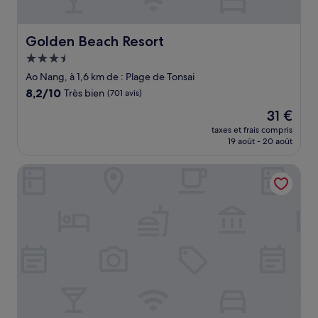
Golden Beach Resort
Golden Beach Resort
Hébergement
3.5 étoiles
Ao Nang, à 1,6 km de : Plage de Tonsai
8.2
8,2/10
Très bien
(701 avis)
sur
Le
31 €
10,
nouveau
Très
taxes et frais compris
prix
19 août - 20 août
bien,
est
(701 avis)
de
Andaman Breeze Resort -
31 €