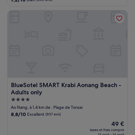
sur
10,
BlueSotel SMART Krabi Aonang Beach - Adults only
Bien,
(230 avis)
BlueSotel SMART Krabi Aonang Beach - Adults only
BlueSotel SMART Krabi Aonang Beach -
Adults only
Hébergement
4.0 étoiles
Ao Nang, à 1,4 km de : Plage de Tonsai
8.8
8,8/10
Excellent
(837 avis)
sur
Le
49 €
10,
nouveau
Excellent,
taxes et frais compris
prix
13 août - 14 août