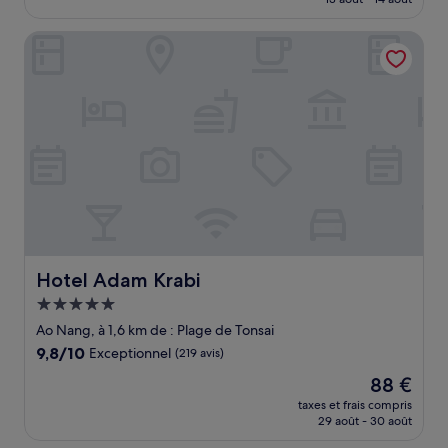
(837 avis)
est
de
Hotel Adam Krabi
49 €
Hotel Adam Krabi
Hotel Adam Krabi
Hébergement
5.0 étoiles
Ao Nang, à 1,6 km de : Plage de Tonsai
9.8
9,8/10
Exceptionnel
(219 avis)
sur
Le
88 €
10,
nouveau
Exceptionnel,
taxes et frais compris
prix
29 août - 30 août
(219 avis)
est