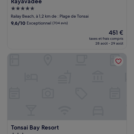
Rayavadee
Rayavadee
Hébergement
5.0 étoiles
Railay Beach, à 1,2 km de : Plage de Tonsai
9.6
9,6/10
Exceptionnel
(704 avis)
sur
Le
451 €
10,
nouveau
Exceptionnel,
taxes et frais compris
prix
28 août - 29 août
(704 avis)
est
de
Tonsai Bay Resort
451 €
Tonsai Bay Resort
Tonsai Bay Resort