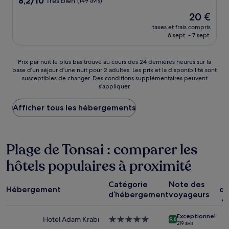
8,2/10
Très bien
(149 avis)
sur
Le
20 €
10,
nouveau
Très
taxes et frais compris
prix
6 sept. - 7 sept.
bien,
est
(149 avis)
de
20 €
Prix
Prix par nuit le plus bas trouvé au cours des 24 dernières heures sur la
base d’un séjour d’une nuit pour 2 adultes. Les prix et la disponibilité sont
par
susceptibles de changer. Des conditions supplémentaires peuvent
nuit
s’appliquer.
le
plus
Afficher tous les hébergements
bas
trouvé
au
cours
Plage de Tonsai : comparer les
des
24 dernières
hôtels populaires à proximité
heures
sur
la
Catégorie
Note des
Hébergement
dé
base
d’hébergement
voyageurs
c
d’un
séjour
Exceptionnel
d’une
Hotel Adam Krabi
Hébergement
9.8
219 avis
nuit
5.0 étoiles