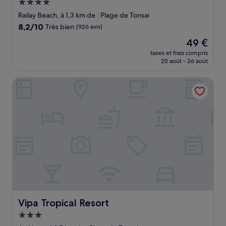
Hébergement
4.0 étoiles
Railay Beach, à 1,3 km de : Plage de Tonsai
8.2
8,2/10
Très bien
(926 avis)
sur
Le
49 €
10,
nouveau
Très
taxes et frais compris
prix
25 août - 26 août
bien,
est
(926 avis)
de
Vipa Tropical Resort
49 €
Vipa Tropical Resort
Vipa Tropical Resort
Hébergement