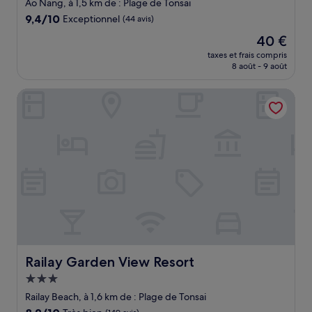
3.0 étoiles
Ao Nang, à 1,5 km de : Plage de Tonsai
9.4
9,4/10
Exceptionnel
(44 avis)
sur
Le
40 €
10,
nouveau
Exceptionnel,
taxes et frais compris
prix
8 août - 9 août
(44 avis)
est
de
Railay Garden View Resort
40 €
Railay Garden View Resort
Railay Garden View Resort
Hébergement
3.0 étoiles
Railay Beach, à 1,6 km de : Plage de Tonsai
8.2