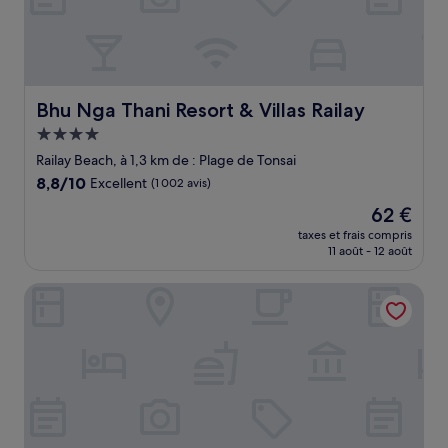
Bhu Nga Thani Resort & Villas Railay
Bhu Nga Thani Resort & Villas Railay
Hébergement
4.0 étoiles
Railay Beach, à 1,3 km de : Plage de Tonsai
8.8
8,8/10
Excellent
(1 002 avis)
sur
Le
62 €
10,
nouveau
Excellent,
taxes et frais compris
prix
11 août - 12 août
(1 002 avis)
est
de
Railay Village Resort & Spa
62 €