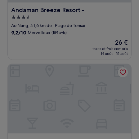
Andaman Breeze Resort -
Andaman Breeze Resort -
Hébergement
3.5 étoiles
Ao Nang, à 1,6 km de : Plage de Tonsai
9.2
9,2/10
Merveilleux
(189 avis)
sur
Le
26 €
10,
nouveau
Merveilleux,
taxes et frais compris
prix
14 août - 15 août
(189 avis)
est
de
Railay Bay Resort and Spa
26 €