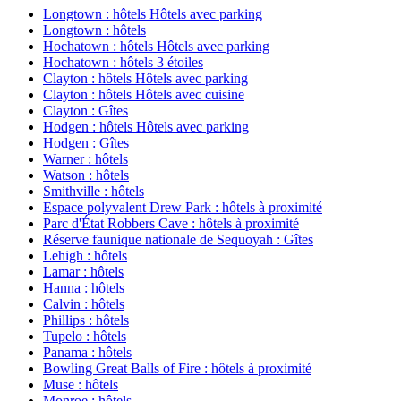
Longtown : hôtels Hôtels avec parking
Longtown : hôtels
Hochatown : hôtels Hôtels avec parking
Hochatown : hôtels 3 étoiles
Clayton : hôtels Hôtels avec parking
Clayton : hôtels Hôtels avec cuisine
Clayton : Gîtes
Hodgen : hôtels Hôtels avec parking
Hodgen : Gîtes
Warner : hôtels
Watson : hôtels
Smithville : hôtels
Espace polyvalent Drew Park : hôtels à proximité
Parc d'État Robbers Cave : hôtels à proximité
Réserve faunique nationale de Sequoyah : Gîtes
Lehigh : hôtels
Lamar : hôtels
Hanna : hôtels
Calvin : hôtels
Phillips : hôtels
Tupelo : hôtels
Panama : hôtels
Bowling Great Balls of Fire : hôtels à proximité
Muse : hôtels
Monroe : hôtels