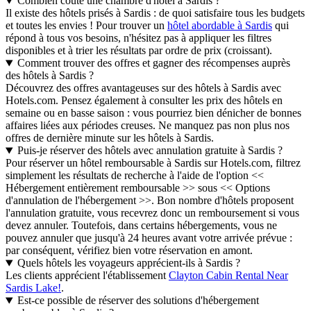
Combien coûte une chambre d'hôtel à Sardis ?
Il existe des hôtels prisés à Sardis : de quoi satisfaire tous les budgets
et toutes les envies ! Pour trouver un
hôtel abordable à Sardis
qui
répond à tous vos besoins, n'hésitez pas à appliquer les filtres
disponibles et à trier les résultats par ordre de prix (croissant).
Comment trouver des offres et gagner des récompenses auprès
des hôtels à Sardis ?
Découvrez des offres avantageuses sur des hôtels à Sardis avec
Hotels.com. Pensez également à consulter les prix des hôtels en
semaine ou en basse saison : vous pourriez bien dénicher de bonnes
affaires liées aux périodes creuses. Ne manquez pas non plus nos
offres de dernière minute sur les hôtels à Sardis.
Puis-je réserver des hôtels avec annulation gratuite à Sardis ?
Pour réserver un hôtel remboursable à Sardis sur Hotels.com, filtrez
simplement les résultats de recherche à l'aide de l'option <<
Hébergement entièrement remboursable >> sous << Options
d'annulation de l'hébergement >>. Bon nombre d'hôtels proposent
l'annulation gratuite, vous recevrez donc un remboursement si vous
devez annuler. Toutefois, dans certains hébergements, vous ne
pouvez annuler que jusqu'à 24 heures avant votre arrivée prévue :
par conséquent, vérifiez bien votre réservation en amont.
Quels hôtels les voyageurs apprécient-ils à Sardis ?
Les clients apprécient l'établissement
Clayton Cabin Rental Near
Sardis Lake!
.
Est-ce possible de réserver des solutions d'hébergement