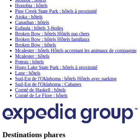
Honobia : hôtels
Pine Creek State Park : hôtels à proximité
Atoka : hôtels
Canadian : hôtels
Eufaula : hôtels 3 étoiles
Broken Bow : hôtels Hôtels pas chers
Broken Bow : hôtels Hôtels familiaux
Broken Bow : hôtels
Mcalester : hôtels Hôtels acceptant les animaux de compagnie
Mcalester : hôtels
Poteau : hôtels
Hugo Lake State Park : hôtels à proximité
Lane : hôtels
Sud-Est de l'Oklahoma : hôtels Hôtels avec parking
Sud-Est de l'Oklahoma : Cabanes
Comté de Haskell : hôtels
Comté de Le Flore : hôtels
Destinations phares