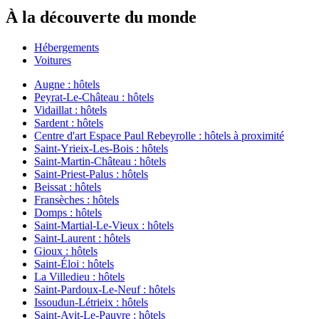
À la découverte du monde
Hébergements
Voitures
Augne : hôtels
Peyrat-Le-Château : hôtels
Vidaillat : hôtels
Sardent : hôtels
Centre d'art Espace Paul Rebeyrolle : hôtels à proximité
Saint-Yrieix-Les-Bois : hôtels
Saint-Martin-Château : hôtels
Saint-Priest-Palus : hôtels
Beissat : hôtels
Fransèches : hôtels
Domps : hôtels
Saint-Martial-Le-Vieux : hôtels
Saint-Laurent : hôtels
Gioux : hôtels
Saint-Éloi : hôtels
La Villedieu : hôtels
Saint-Pardoux-Le-Neuf : hôtels
Issoudun-Létrieix : hôtels
Saint-Avit-Le-Pauvre : hôtels