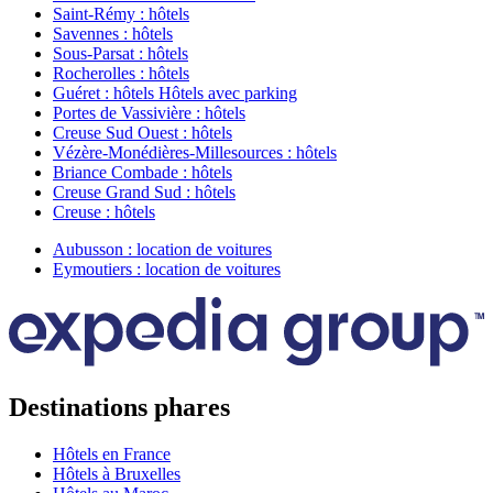
Saint-Rémy : hôtels
Savennes : hôtels
Sous-Parsat : hôtels
Rocherolles : hôtels
Guéret : hôtels Hôtels avec parking
Portes de Vassivière : hôtels
Creuse Sud Ouest : hôtels
Vézère-Monédières-Millesources : hôtels
Briance Combade : hôtels
Creuse Grand Sud : hôtels
Creuse : hôtels
Aubusson : location de voitures
Eymoutiers : location de voitures
Destinations phares
Hôtels en France
Hôtels à Bruxelles