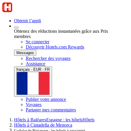
Obtenir l’appli
Obtenez des réductions instantanées grâce aux Prix
membres
Se connecter
Découvrir Hotels.com Rewards
Messages
Rechercher des voyages
Assistance
français · EUR · FR
Publier votre annonce
Voyages
Partager mes commentaires
Hôtels à Baléares
Espagne : les hôtels
Hôtels
Hôtels à Ciutadella de Menorca
Codolar de Biniatram : les hôtels à proximité