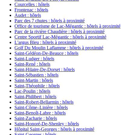
Courcelles : hôtels
Frontenac : hôtels
Audet : hôtels
Parc des 7 chutes : hôtels à proximité
Office de tourisme de Lac-Mégantic : hôtels à proximité
Parc de la rivière Chaudière : hôtels à proximité
Centre Sportif Lac-Mégantic : hôtels à proximité
L'argus Bleu : hôtels à proximité
Golf Du Moulin Laflamme : hôtels à proximité
Saint-Gédéon-De-Beauce : hôtels
Saint-Ludger : hôtels
Saint-René : hôtels
Saint-Hilaire-De-Dorset : hôtels
Saint-Sébastien : hôtels
Saint-Martin : hôtels
Saint-Théophile : hôtels
Lac-Poulin : hôtels
Saint-Philibert : hôtels
Saint-Robert-Bellarmin : hôtels
Saint-Côme–Linière : hôtels
Saint-Benoît-Labre : hôtels
Saint-Zacharie : hôtels
Saint-Honoré-De-Shenley : hôtels
Hôpital Saint-Georges : hôtels à proximité
Saint-Georges : hôtels