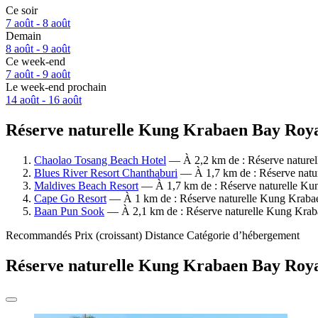
Ce soir
7 août - 8 août
Demain
8 août - 9 août
Ce week-end
7 août - 9 août
Le week-end prochain
14 août - 16 août
Réserve naturelle Kung Krabaen Bay Royal 
Chaolao Tosang Beach Hotel
— À 2,2 km de : Réserve naturel
Blues River Resort Chanthaburi
— À 1,7 km de : Réserve natur
Maldives Beach Resort
— À 1,7 km de : Réserve naturelle Kun
Cape Go Resort
— À 1 km de : Réserve naturelle Kung Krabaen
Baan Pun Sook
— À 2,1 km de : Réserve naturelle Kung Krabae
Recommandés
Prix (croissant)
Distance
Catégorie d’hébergement
Réserve naturelle Kung Krabaen Bay Royal