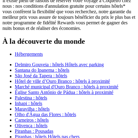
Il existe plein de raisons de réserver votre voyage à Coqueiro chez
nous : nos conditions d'annulation gratuite pour certains hôtels*
vous confèrent la flexibilité que vous recherchez, notre garantie du
meilleur prix vous assure de toujours bénéficier du prix le plus bas et
notre programme de fidélité Rewards vous permet de gagner des
nuits bonus et de réaliser des économies.
À la découverte du monde
Hébergements
Delmiro Gouveia : hôtels Hôtels avec parking
Santana do Ipanema : hôtels
São José da Tapera : hôtels
Hôtel de ville d’Ouro Branco : hôtels à proximité
Marché municipal d'Ouro Branco : hôtels à proximité
Église Santo António de Pádua : hôtels à proximité
Palestina : hôtels
Inhapi : hôtels
Maravilha : hôtels
Olho d'Água das Flores : hôtels
Carneiros : hôtels
Olivença : hôtels
Piranhas : Pousadas
Piranhas : hôtels Hôtels pas chers