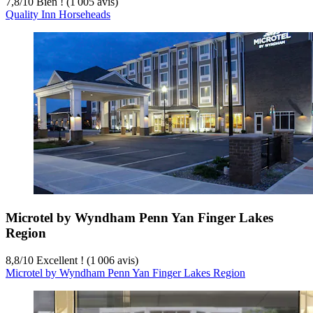
7,8
/
10
Bien ! (1 005 avis)
Quality Inn Horseheads
Microtel by Wyndham Penn Yan Finger Lakes
Region
8,8
/
10
Excellent ! (1 006 avis)
Microtel by Wyndham Penn Yan Finger Lakes Region