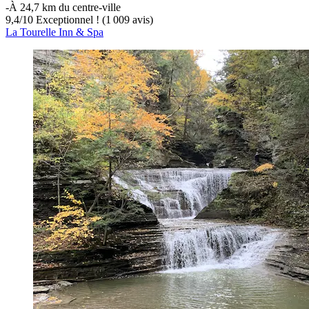
‐
À 24,7 km du centre-ville
9,4
/
10
Exceptionnel ! (1 009 avis)
La Tourelle Inn & Spa