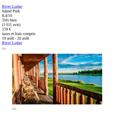
River Lodge
Island Park
8,4/10
Très bien
(1 011 avis)
159 €
taxes et frais compris
19 août - 20 août
River Lodge