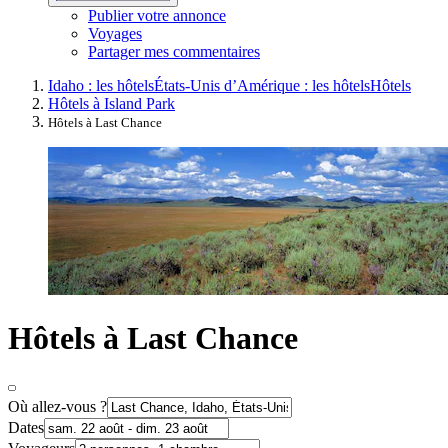
Publier votre annonce
Voyages
Partager mes commentaires
Idaho : les hôtels
États-Unis d’Amérique : les hôtels
Hôtels
Hôtels à Island Park
Hôtels à Last Chance
Hôtels à Last Chance
Où allez-vous ?
Dates