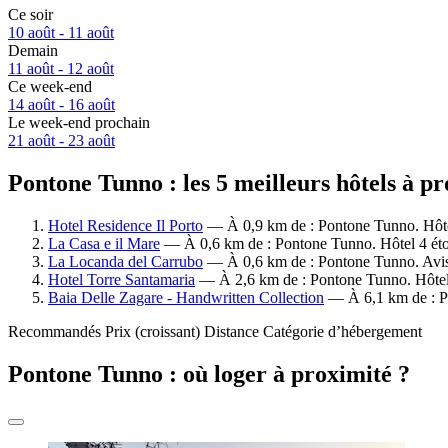
Ce soir
10 août - 11 août
Demain
11 août - 12 août
Ce week-end
14 août - 16 août
Le week-end prochain
21 août - 23 août
Pontone Tunno : les 5 meilleurs hôtels à p
Hotel Residence Il Porto
— À 0,9 km de : Pontone Tunno. Hôtel
La Casa e il Mare
— À 0,6 km de : Pontone Tunno. Hôtel 4 étoi
La Locanda del Carrubo
— À 0,6 km de : Pontone Tunno. Avis
Hotel Torre Santamaria
— À 2,6 km de : Pontone Tunno. Hôtel 4
Baia Delle Zagare - Handwritten Collection
— À 6,1 km de : Po
Recommandés
Prix (croissant)
Distance
Catégorie d’hébergement
Pontone Tunno : où loger à proximité ?