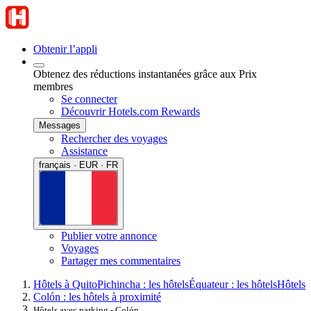
Obtenir l’appli
Obtenez des réductions instantanées grâce aux Prix
membres
Se connecter
Découvrir Hotels.com Rewards
Messages
Rechercher des voyages
Assistance
français · EUR · FR
Publier votre annonce
Voyages
Partager mes commentaires
Hôtels à Quito
Pichincha : les hôtels
Équateur : les hôtels
Hôtels
Colón : les hôtels à proximité
Hôtels avec parking - Colón