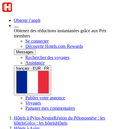
Obtenir l’appli
Obtenez des réductions instantanées grâce aux Prix
membres
Se connecter
Découvrir Hotels.com Rewards
Messages
Rechercher des voyages
Assistance
français · EUR · FR
Publier votre annonce
Voyages
Partager mes commentaires
Hôtels à Pylos-Nestor
Région du Péloponnèse : les
hôtels
Grèce : les hôtels
Hôtels
Hôtels à Asíni