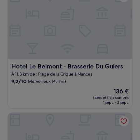
Hotel Le Belmont - Brasserie Du Guiers
Hotel Le Belmont - Brasserie Du Guiers
À 11,3 km de : Plage de la Crique à Nances
9.2
9,2/10
Merveilleux
(45 avis)
sur
Le
136 €
10,
nouveau
Merveilleux,
taxes et frais compris
prix
1 sept. - 2 sept.
(45 avis)
est
de
Kosy Appart'hôtels - Résidence du Lac
136 €