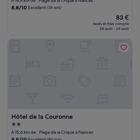
À 14,9 km de : Plage de la Crique à Nances
8.8
8,8/10
Excellent
(38 avis)
sur
Le
83 €
10,
nouveau
Excellent,
taxes et frais compris
prix
28 août - 29 août
(38 avis)
est
de
Hôtel de la Couronne
83 €
Hôtel de la Couronne
Hôtel de la Couronne
Hébergement
2.0 étoiles
À 15,6 km de : Plage de la Crique à Nances
8.8
8,8/10
Excellent
(80 avis)