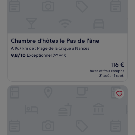
Chambre d'hôtes le Pas de l'âne
Chambre d'hôtes le Pas de l'âne
À 19,7 km de : Plage de la Crique à Nances
9.8
9,8/10
Exceptionnel
(52 avis)
sur
Le
116 €
10,
nouveau
Exceptionnel,
taxes et frais compris
prix
31 août - 1 sept.
(52 avis)
est
de
Best Western Aquakub
116 €