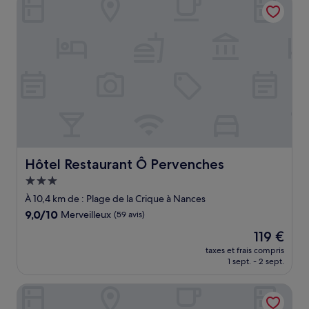
72 €
Hôtel Restaurant Ô Pervenches
Hôtel Restaurant Ô Pervenches
Hébergement
3.0 étoiles
À 10,4 km de : Plage de la Crique à Nances
9.0
9,0/10
Merveilleux
(59 avis)
sur
Le
119 €
10,
nouveau
Merveilleux,
taxes et frais compris
prix
1 sept. - 2 sept.
(59 avis)
est
de
Hotel Le Belmont - Brasserie Du Guiers
119 €