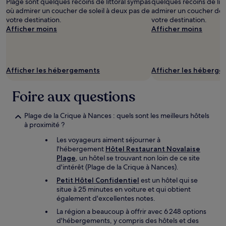
Plage sont quelques recoins de littoral sympas
quelques recoins de lit
prix
où admirer un coucher de soleil à deux pas de
admirer un coucher de s
et
votre destination.
votre destination.
la
Afficher moins
Afficher moins
disponibilité
sont
susceptibles
de
Afficher les hébergements
Afficher les héberg
changer.
Des
conditions
Foire aux questions
supplémentaires
peuvent
Plage de la Crique à Nances : quels sont les meilleurs hôtels
s’appliquer.
à proximité ?
Les voyageurs aiment séjourner à
l'hébergement
Hôtel Restaurant Novalaise
Plage
, un hôtel se trouvant non loin de ce site
d'intérêt (Plage de la Crique à Nances).
Petit Hôtel Confidentiel
est un hôtel qui se
situe à 25 minutes en voiture et qui obtient
également d'excellentes notes.
La région a beaucoup à offrir avec 6 248 options
d'hébergements, y compris des hôtels et des