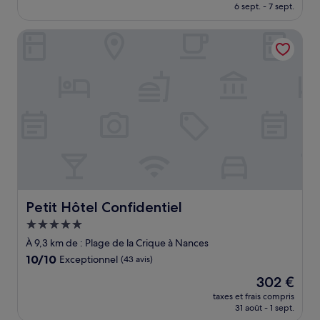
prix
6 sept. - 7 sept.
(81 avis)
est
de
Petit Hôtel Confidentiel
104 €
Petit Hôtel Confidentiel
Petit Hôtel Confidentiel
Hébergement
5.0 étoiles
À 9,3 km de : Plage de la Crique à Nances
10.0
10/10
Exceptionnel
(43 avis)
sur
Le
302 €
10,
nouveau
Exceptionnel,
taxes et frais compris
prix
31 août - 1 sept.
(43 avis)
est