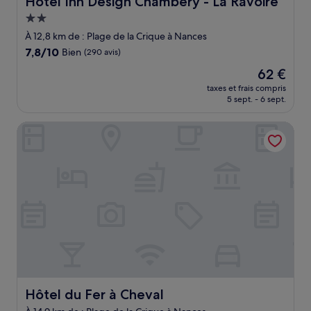
Hotel Inn Design Chambery - La Ravoire
Hébergement
2.0 étoiles
À 12,8 km de : Plage de la Crique à Nances
7.8
7,8/10
Bien
(290 avis)
sur
Le
62 €
10,
nouveau
Bien,
taxes et frais compris
prix
5 sept. - 6 sept.
(290 avis)
est
de
Hôtel du Fer à Cheval
62 €
Hôtel du Fer à Cheval
Hôtel du Fer à Cheval