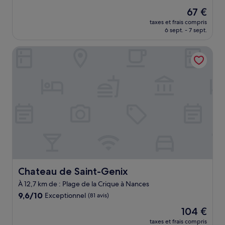
sur
Le
67 €
10,
nouveau
Excellent,
taxes et frais compris
prix
6 sept. - 7 sept.
(1 008 avis)
est
de
Chateau de Saint-Genix
67 €
Chateau de Saint-Genix
Chateau de Saint-Genix
À 12,7 km de : Plage de la Crique à Nances
9.6
9,6/10
Exceptionnel
(81 avis)
sur
Le
104 €
10,
nouveau
Exceptionnel,
taxes et frais compris