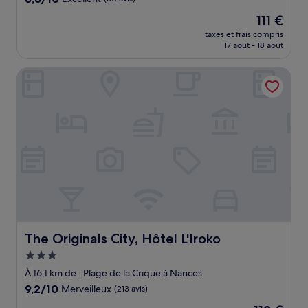
sur
Le
111 €
10,
nouveau
Excellent,
taxes et frais compris
prix
17 août - 18 août
(80 avis)
est
de
The Originals City, Hôtel L'Iroko
111 €
The Originals City, Hôtel L'Iroko
The Originals City, Hôtel L'Iroko
Hébergement
3.0 étoiles
À 16,1 km de : Plage de la Crique à Nances
9.2
9,2/10
Merveilleux
(213 avis)
sur