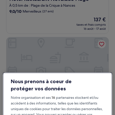
À 0,5 km de : Plage de la Crique à Nances
9.0
9,0/10
Merveilleux
(27 avis)
sur
Le
137 €
10,
nouveau
Merveilleux,
taxes et frais compris
prix
16 août - 17 août
(27 avis)
est
de
La Maison des Ducs
137 €
Nous prenons à coeur de
protéger vos données
Notre organisation et ses
16
partenaires stockent et/ou
La Maison des Ducs
La Maison des Ducs
accèdent à des informations, telles que les identifiants
Hébergement
uniques de cookies pour traiter les données personnelles,
3.0 étoiles
À 9,6 km de : Plage de la Crique à Nances
sur un appareil. Vous pouvez accepter ou gérer vos