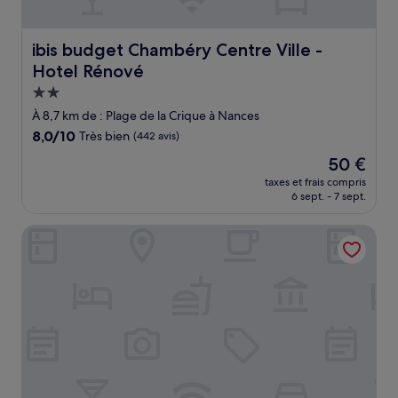
ibis budget Chambéry Centre Ville - Hotel Rénové
ibis budget Chambéry Centre Ville -
Hotel Rénové
Hébergement
2.0 étoiles
À 8,7 km de : Plage de la Crique à Nances
8.0
8,0/10
Très bien
(442 avis)
sur
Le
50 €
10,
nouveau
Très
taxes et frais compris
prix
6 sept. - 7 sept.
bien,
est
(442 avis)
de
Hôtel Auberge du Morge
50 €