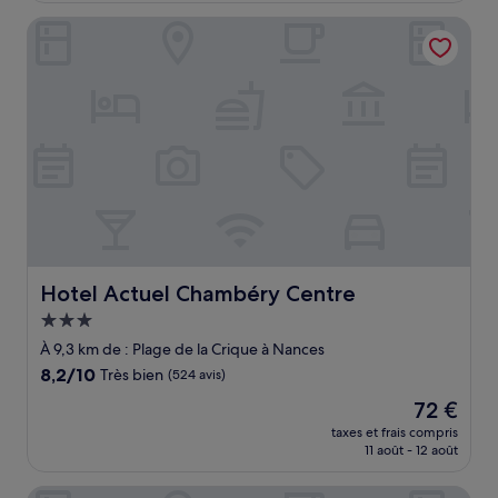
de
Hotel Actuel Chambéry Centre
302 €
Hotel Actuel Chambéry Centre
Hotel Actuel Chambéry Centre
Hébergement
3.0 étoiles
À 9,3 km de : Plage de la Crique à Nances
8.2
8,2/10
Très bien
(524 avis)
sur
Le
72 €
10,
nouveau
Très
taxes et frais compris
prix
11 août - 12 août
bien,
est
(524 avis)
de
Hôtel Restaurant Ô Pervenches