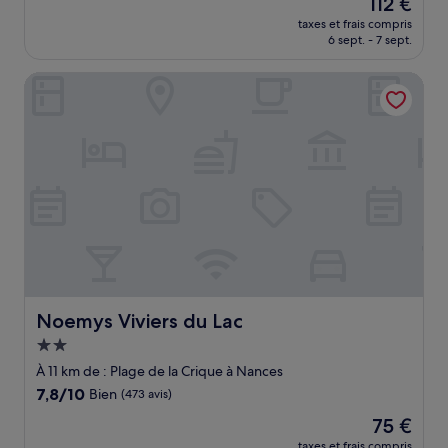
Le
112 €
10,
nouveau
Merveilleux,
taxes et frais compris
prix
6 sept. - 7 sept.
(213 avis)
est
de
Noemys Viviers du Lac
112 €
Noemys Viviers du Lac
Noemys Viviers du Lac
Hébergement
2.0 étoiles
À 11 km de : Plage de la Crique à Nances
7.8
7,8/10
Bien
(473 avis)
sur
Le
75 €
10,
nouveau
Bien,
taxes et frais compris