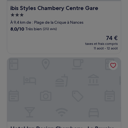
ibis Styles Chambery Centre Gare
ibis Styles Chambery Centre Gare
Hébergement
3.0 étoiles
À 9,4 km de : Plage de la Crique à Nances
8.0
8,0/10
Très bien
(212 avis)
sur
Le
74 €
10,
nouveau
Très
taxes et frais compris
prix
11 août - 12 août
bien,
est
(212 avis)
de
Hotel Inn Design Chambery - La Ravoire
74 €
Hotel Inn Design Chambery - La Ravoire