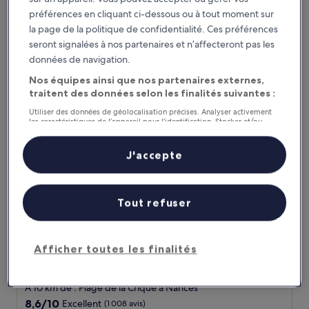
9.8
9,8/10
Exceptionnel
(38 avis)
préférences en cliquant ci-dessous ou à tout moment sur
sur
la page de la politique de confidentialité. Ces préférences
Le
111 €
10,
nouveau
seront signalées à nos partenaires et n’affecteront pas les
Exceptionnel,
taxes et frais compris
prix
données de navigation.
2 sept. - 3 sept.
(38 avis)
est
Nos équipes ainsi que nos partenaires externes,
de
Kyriad Chambéry Centre - Curial
traitent des données selon les finalités suivantes :
111 €
Utiliser des données de géolocalisation précises. Analyser activement
les caractéristiques de l’appareil pour l’identification. Stocker et/ou
accéder à des informations sur un appareil. Publicités et contenu
personnalisés, mesure de performance des publicités et du contenu,
études d’audience et développement de services.
J'accepte
Liste de nos partenaires (fournisseurs)
Tout refuser
Afficher toutes les finalités
Kyriad Chambéry Centre - Curial
Kyriad Chambéry Centre - Curial
Hébergement
3.0 étoiles
À 10 km de : Plage de la Crique à Nances
8.6
8,6/10
Excellent
(1 008 avis)