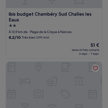
ibis budget Chambéry Sud Challes les Eaux
ibis budget Chambéry Sud Challes les
Eaux
Hébergement
2.0 étoiles
À 13,9 km de : Plage de la Crique à Nances
8.2
8,2/10
Très bien
(290 avis)
sur
Le
51 €
10,
nouveau
Très
taxes et frais compris
prix
6 sept. - 7 sept.
bien,
est
(290 avis)
de
ibis budget Chambéry Centre Ville - Hotel Rénové
51 €