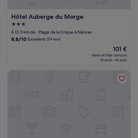
Hôtel Auberge du Morge
Hôtel Auberge du Morge
Hébergement
3.0 étoiles
À 12,3 km de : Plage de la Crique à Nances
8.8
8,8/10
Excellent
(29 avis)
sur
Le
101 €
10,
nouveau
Excellent,
taxes et frais compris
prix
15 août - 16 août
(29 avis)
est
de
ibis Styles Chambery Centre Gare
101 €