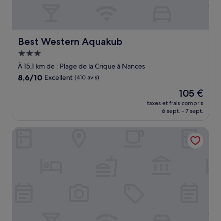
Best Western Aquakub
Best Western Aquakub
Hébergement
3.0 étoiles
À 15,1 km de : Plage de la Crique à Nances
8.6
8,6/10
Excellent
(410 avis)
sur
Le
105 €
10,
nouveau
Excellent,
taxes et frais compris
prix
6 sept. - 7 sept.
(410 avis)
est
de
ibis budget Chambéry Sud Challes les Eaux
105 €