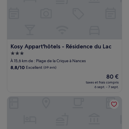
Kosy Appart'hôtels - Résidence du Lac
Kosy Appart'hôtels - Résidence du Lac
Hébergement
3.0 étoiles
À 15,6 km de : Plage de la Crique à Nances
8.8
8,8/10
Excellent
(69 avis)
sur
Le
80 €
10,
nouveau
Excellent,
taxes et frais compris
prix
6 sept. - 7 sept.
(69 avis)
est
de
Chambre d'hôtes le Pas de l'âne
80 €