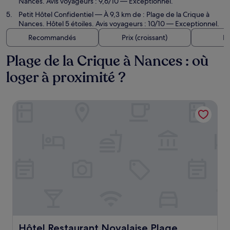
Nances. Avis voyageurs : 9,6/10 — Exceptionnel.
Petit Hôtel Confidentiel
— À 9,3 km de : Plage de la Crique à
Nances. Hôtel 5 étoiles. Avis voyageurs : 10/10 — Exceptionnel.
Recommandés
Prix (croissant)
Di
Plage de la Crique à Nances : où
loger à proximité ?
Hôtel Restaurant Novalaise Plage
Hôtel Restaurant Novalaise Plage
Hôtel Restaurant Novalaise Plage