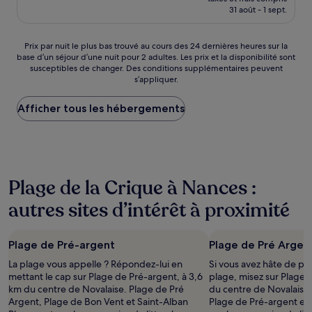
prix
31 août - 1 sept.
(473 avis)
est
de
75 €
Prix
Prix par nuit le plus bas trouvé au cours des 24 dernières heures sur la
base d’un séjour d’une nuit pour 2 adultes. Les prix et la disponibilité sont
par
susceptibles de changer. Des conditions supplémentaires peuvent
nuit
s’appliquer.
le
plus
Afficher tous les hébergements
bas
trouvé
au
cours
des
24 dernières
Plage de la Crique à Nances :
heures
sur
autres sites d’intérêt à proximité
la
base
d’un
Plage de Pré-argent
Plage de Pré Argen
séjour
d’une
La plage vous appelle ? Répondez-lui en
Si vous avez hâte de pas
nuit
mettant le cap sur Plage de Pré-argent, à 3,6
plage, misez sur Plage 
pour
km du centre de Novalaise. Plage de Pré
du centre de Novalaise.
2 adultes.
Argent, Plage de Bon Vent et Saint-Alban
Plage de Pré-argent et 
Les