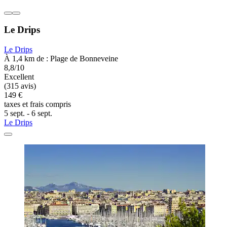
Le Drips
Le Drips
À 1,4 km de : Plage de Bonneveine
8,8/10
Excellent
(315 avis)
149 €
taxes et frais compris
5 sept. - 6 sept.
Le Drips