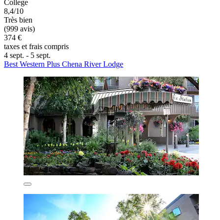
College
8,4/10
Très bien
(999 avis)
374 €
taxes et frais compris
4 sept. - 5 sept.
Best Western Plus Chena River Lodge