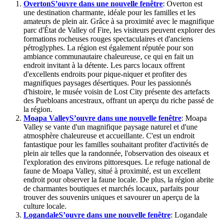
Overton
S’ouvre dans une nouvelle fenêtre
: Overton est
une destination charmante, idéale pour les familles et les
amateurs de plein air. Grâce à sa proximité avec le magnifique
parc d'État de Valley of Fire, les visiteurs peuvent explorer des
formations rocheuses rouges spectaculaires et d'anciens
pétroglyphes. La région est également réputée pour son
ambiance communautaire chaleureuse, ce qui en fait un
endroit invitant à la détente. Les parcs locaux offrent
d'excellents endroits pour pique-niquer et profiter des
magnifiques paysages désertiques. Pour les passionnés
d'histoire, le musée voisin de Lost City présente des artefacts
des Puebloans ancestraux, offrant un aperçu du riche passé de
la région.
Moapa Valley
S’ouvre dans une nouvelle fenêtre
: Moapa
Valley se vante d'un magnifique paysage naturel et d'une
atmosphère chaleureuse et accueillante. C'est un endroit
fantastique pour les familles souhaitant profiter d'activités de
plein air telles que la randonnée, l'observation des oiseaux et
l'exploration des environs pittoresques. Le refuge national de
faune de Moapa Valley, situé à proximité, est un excellent
endroit pour observer la faune locale. De plus, la région abrite
de charmantes boutiques et marchés locaux, parfaits pour
trouver des souvenirs uniques et savourer un aperçu de la
culture locale.
Logandale
S’ouvre dans une nouvelle fenêtre
: Logandale