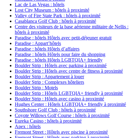
Lac de Las Vegas : hôtels
Lost City Museum : hôtels à proximité
Valley of Fire State Park : hôtels à proximité
Casablanca Golf Club : hôtels à proximité
Centre des visiteurs de la base aérienne militaire de Nellis :
hôtels à proximité
Paradise : hôtels Hôtels avec petit-déjeuner gratuit
Paradise : Appart’hôtels
Paradise : hôtels Hôtels d’affaires
Paradise : hôtels Hôtels pour faire du shopping
Paradise : hôtels Hôtels LGBTQIA+ friendly
Boulder Strip : Hôtels avec parking à proximité
Boulder Strip : Hôtels avec centre de fitness à proximité
Boulder Strip : Appartement à louer
Boulder Strip : Complexes hôteliers
Boulder Strip : Motels
Boulder Strip : Hôtels LGBTQIA+ friendly à proximité
Boulder Strip : Hôtels avec casino à proximité
Hughes Center : Hôtels LGBTQIA+ friendly à proximité
Southshore Golf Club : hôtels à proximité
Coyote Willows Golf Course : hôtels à proximité
Eureka Casino : hôtels à proximité
Apex : hôtels
Fremont Street : Hôtels avec piscine à proximité
Fremont Street : Hôtels avec parking à proximité