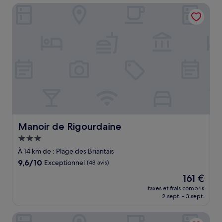
de
Manoir de Rigourdaine
180 €
Manoir de Rigourdaine
Manoir de Rigourdaine
Hébergement
3.0 étoiles
À 14 km de : Plage des Briantais
9.6
9,6/10
Exceptionnel
(48 avis)
sur
Le
161 €
10,
nouveau
Exceptionnel,
taxes et frais compris
prix
2 sept. - 3 sept.
(48 avis)
est
de
Hotel Le Croiseur Ginette
161 €