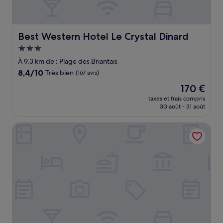
Best Western Hotel Le Crystal Dinard
Best Western Hotel Le Crystal Dinard
Hébergement
3.0 étoiles
À 9,3 km de : Plage des Briantais
8.4
8,4/10
Très bien
(167 avis)
sur
Le
170 €
10,
nouveau
Très
taxes et frais compris
prix
30 août - 31 août
bien,
est
(167 avis)
de
Maison Vauban
170 €