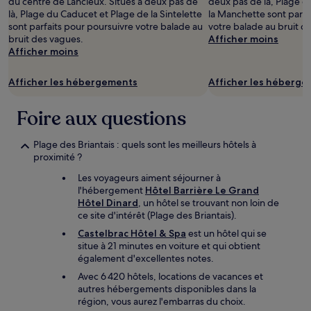
du centre de Lancieux. Situés à deux pas de
deux pas de là, Plage de
Les
là, Plage du Caducet et Plage de la Sintelette
la Manchette sont parfa
prix
sont parfaits pour poursuivre votre balade au
votre balade au bruit d
et
bruit des vagues.
Afficher moins
la
Afficher moins
disponibilité
sont
Afficher les hébergements
Afficher les héberg
susceptibles
de
changer.
Foire aux questions
Des
conditions
Plage des Briantais : quels sont les meilleurs hôtels à
supplémentaires
proximité ?
peuvent
s’appliquer.
Les voyageurs aiment séjourner à
l'hébergement
Hôtel Barrière Le Grand
Hôtel Dinard
, un hôtel se trouvant non loin de
ce site d'intérêt (Plage des Briantais).
Castelbrac Hôtel & Spa
est un hôtel qui se
situe à 21 minutes en voiture et qui obtient
également d'excellentes notes.
Avec 6 420 hôtels, locations de vacances et
autres hébergements disponibles dans la
région, vous aurez l'embarras du choix.