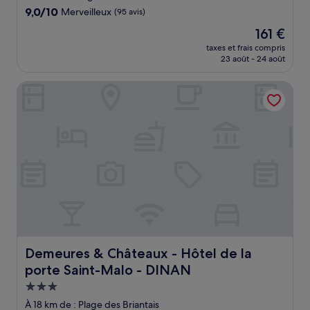
9.0
9,0/10
Merveilleux
(95 avis)
sur
Le
161 €
10,
nouveau
Merveilleux,
taxes et frais compris
prix
23 août - 24 août
(95 avis)
est
de
Demeures & Châteaux - Hôtel de la porte Saint-Malo - D
161 €
Demeures & Châteaux - Hôtel de la porte Saint-Malo - 
Demeures & Châteaux - Hôtel de la
porte Saint-Malo - DINAN
Hébergement
3.0 étoiles
À 18 km de : Plage des Briantais