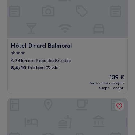
Hôtel Dinard Balmoral
Hôtel Dinard Balmoral
Hébergement
3.0 étoiles
À 9,4 km de : Plage des Briantais
8.4
8,4/10
Très bien
(76 avis)
sur
Le
139 €
10,
nouveau
Très
taxes et frais compris
prix
5 sept. - 6 sept.
bien,
est
(76 avis)
de
L'Hôtel Particulier Ascott
139 €