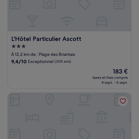
L'Hôtel Particulier Ascott
L'Hôtel Particulier Ascott
Hébergement
3.0 étoiles
À 12,2 km de : Plage des Briantais
9.4
9,4/10
Exceptionnel
(305 avis)
sur
Le
183 €
10,
nouveau
Exceptionnel,
taxes et frais compris
prix
4 sept. - 5 sept.
(305 avis)
est
de
Hôtel Barrière Le Grand Hôtel Dinard
183 €