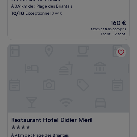
À 3,9 km de : Plage des Briantais
10.0
10/10
Exceptionnel
(1 avis)
sur
Le
160 €
10,
nouveau
Exceptionnel,
taxes et frais compris
prix
1 sept. - 2 sept.
(1 avis)
est
de
Restaurant Hotel Didier Méril
160 €
Restaurant Hotel Didier Méril
Restaurant Hotel Didier Méril
Hébergement
4.0 étoiles
À 9 km de : Plage des Briantais