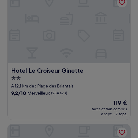
Hotel Le Croiseur Ginette
Hotel Le Croiseur Ginette
Hébergement
2.0 étoiles
À 12,1 km de : Plage des Briantais
9.2
9,2/10
Merveilleux
(234 avis)
sur
Le
119 €
10,
nouveau
Merveilleux,
taxes et frais compris
prix
6 sept. - 7 sept.
(234 avis)
est
de
Hotel de la Vallee
119 €