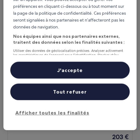
sur
Le
186 €
10,
préférences en cliquant ci-dessous ou à tout moment sur
nouveau
Exceptionnel,
taxes et frais compris
la page de la politique de confidentialité. Ces préférences
prix
10 août - 11 août
(36 avis)
seront signalées à nos partenaires et n’affecteront pas les
est
de
données de navigation.
Hôtel Emeria Dinard Thalasso & Spa
186 €
Nos équipes ainsi que nos partenaires externes,
traitent des données selon les finalités suivantes :
Utiliser des données de géolocalisation précises. Analyser activement
les caractéristiques de l’appareil pour l’identification. Stocker et/ou
accéder à des informations sur un appareil. Publicités et contenu
personnalisés, mesure de performance des publicités et du contenu,
études d’audience et développement de services.
J'accepte
Liste de nos partenaires (fournisseurs)
Tout refuser
Hôtel Emeria Dinard Thalasso & Spa
Hôtel Emeria Dinard Thalasso & Spa
Hébergement
Afficher toutes les finalités
4.0 étoiles
À 8,3 km de : Plage des Briantais
9.2
9,2/10
Merveilleux
(233 avis)
sur
Le
203 €
10,