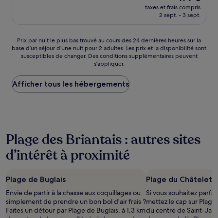
nouveau
Très
taxes et frais compris
prix
2 sept. - 3 sept.
bien,
est
(179 avis)
de
114 €
Prix
Prix par nuit le plus bas trouvé au cours des 24 dernières heures sur la
base d’un séjour d’une nuit pour 2 adultes. Les prix et la disponibilité sont
par
susceptibles de changer. Des conditions supplémentaires peuvent
nuit
s’appliquer.
le
plus
Afficher tous les hébergements
bas
trouvé
au
cours
des
24 dernières
Plage des Briantais : autres sites
heures
sur
d’intérêt à proximité
la
base
d’un
Plage de Buglais
Plage du Châtelet
séjour
d’une
Envie de partir à la chasse aux coquillages ou
Si vous souhaitez parfa
nuit
simplement de prendre un bon bol d'air frais ?
mettez le cap sur Plage
pour
Faites un détour par Plage de Buglais, à 1,3 km
du centre de Saint-Jacu
2 adultes.