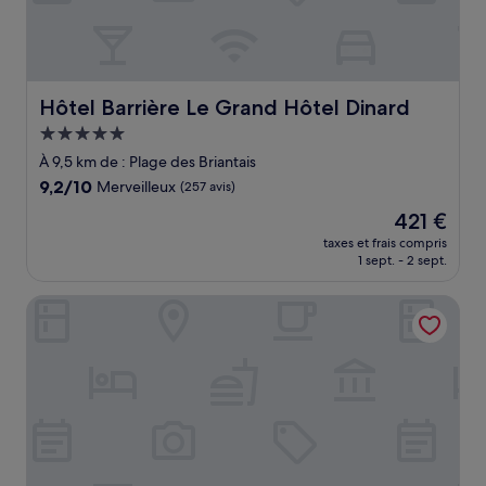
Hôtel Barrière Le Grand Hôtel Dinard
Hôtel Barrière Le Grand Hôtel Dinard
Hébergement
5.0 étoiles
À 9,5 km de : Plage des Briantais
9.2
9,2/10
Merveilleux
(257 avis)
sur
Le
421 €
10,
nouveau
Merveilleux,
taxes et frais compris
prix
1 sept. - 2 sept.
(257 avis)
est
de
Best Western Hotel Le Crystal Dinard
421 €