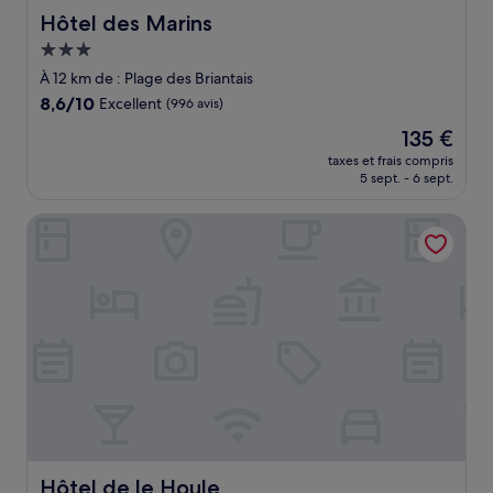
Hôtel des Marins
Hôtel des Marins
Hébergement
3.0 étoiles
À 12 km de : Plage des Briantais
8.6
8,6/10
Excellent
(996 avis)
sur
Le
135 €
10,
nouveau
Excellent,
taxes et frais compris
prix
5 sept. - 6 sept.
(996 avis)
est
de
Hôtel de le Houle
135 €
Hôtel de le Houle
Hôtel de le Houle