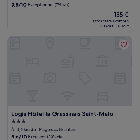
9.8
9,8/10
Exceptionnel
(174 avis)
sur
Le
155 €
10,
nouveau
Exceptionnel,
taxes et frais compris
prix
30 août - 31 août
(174 avis)
est
de
Logis Hôtel la Grassinais Saint-Malo
155 €
Logis Hôtel la Grassinais Saint-Malo
Logis Hôtel la Grassinais Saint-Malo
Hébergement
3.0 étoiles
À 13,6 km de : Plage des Briantais
8.6
8,6/10
Excellent
(201 avis)