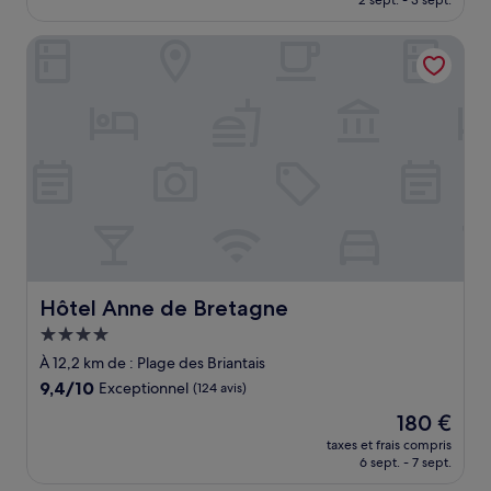
2 sept. - 3 sept.
(731 avis)
est
de
Hôtel Anne de Bretagne
108 €
Hôtel Anne de Bretagne
Hôtel Anne de Bretagne
Hébergement
4.0 étoiles
À 12,2 km de : Plage des Briantais
9.4
9,4/10
Exceptionnel
(124 avis)
sur
Le
180 €
10,
nouveau
Exceptionnel,
taxes et frais compris
prix
6 sept. - 7 sept.
(124 avis)
est