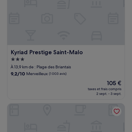
Kyriad Prestige Saint-Malo
Kyriad Prestige Saint-Malo
Hébergement
3.0 étoiles
À 13,9 km de : Plage des Briantais
9.2
9,2/10
Merveilleux
(1 003 avis)
sur
Le
105 €
10,
nouveau
Merveilleux,
taxes et frais compris
prix
2 sept. - 3 sept.
(1 003 avis)
est
de
Hôtel Dinard Balmoral
105 €