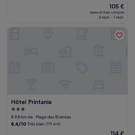
sur
Le
105 €
10,
nouveau
Excellent,
taxes et frais compris
prix
6 sept. - 7 sept.
(201 avis)
est
de
Hôtel Printania
105 €
Hôtel Printania
Hôtel Printania
Hébergement
3.0 étoiles
À 9,8 km de : Plage des Briantais
8.4
8,4/10
Très bien
(179 avis)
sur
Le
114 €
10,