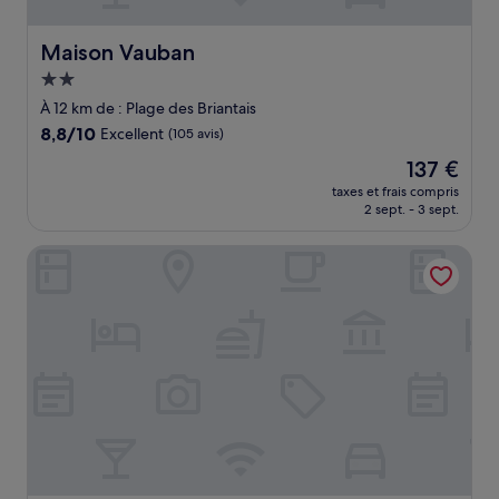
Maison Vauban
Maison Vauban
Hébergement
2.0 étoiles
À 12 km de : Plage des Briantais
8.8
8,8/10
Excellent
(105 avis)
sur
Le
137 €
10,
nouveau
Excellent,
taxes et frais compris
prix
2 sept. - 3 sept.
(105 avis)
est
de
Hôtel des Marins
137 €