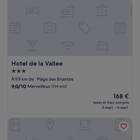
Hotel de la Vallee
Hotel de la Vallee
Hébergement
3.0 étoiles
À 9,9 km de : Plage des Briantais
9.0
9,0/10
Merveilleux
(134 avis)
sur
Le
168 €
10,
nouveau
Merveilleux,
taxes et frais compris
prix
5 sept. - 6 sept.
(134 avis)
est
de
Kyriad Prestige Saint-Malo
168 €