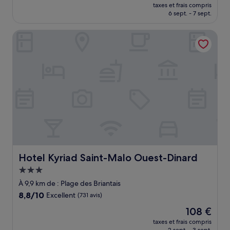
nouveau
Merveilleux,
taxes et frais compris
prix
6 sept. - 7 sept.
(233 avis)
est
de
Hotel Kyriad Saint-Malo Ouest-Dinard
203 €
Hotel Kyriad Saint-Malo Ouest-Dinard
Hotel Kyriad Saint-Malo Ouest-Dinard
Hébergement
3.0 étoiles
À 9,9 km de : Plage des Briantais
8.8
8,8/10
Excellent
(731 avis)
sur
Le
108 €
10,
nouveau
Excellent,
taxes et frais compris
prix