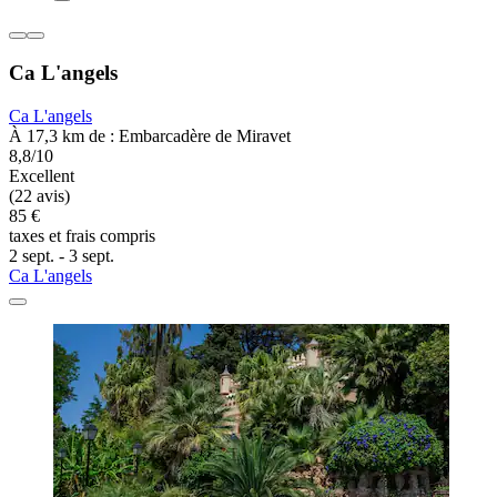
Ca L'angels
Ca L'angels
À 17,3 km de : Embarcadère de Miravet
8,8/10
Excellent
(22 avis)
85 €
taxes et frais compris
2 sept. - 3 sept.
Ca L'angels