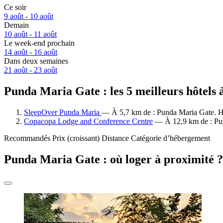
Ce soir
9 août - 10 août
Demain
10 août - 11 août
Le week-end prochain
14 août - 16 août
Dans deux semaines
21 août - 23 août
Punda Maria Gate : les 5 meilleurs hôtels 
SleepOver Punda Maria
— À 5,7 km de : Punda Maria Gate. Hôt
Copacopa Lodge and Conference Centre
— À 12,9 km de : Pund
Recommandés
Prix (croissant)
Distance
Catégorie d’hébergement
Punda Maria Gate : où loger à proximité ?