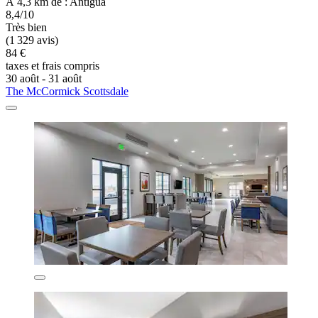
À 4,3 km de : Antigua
8,4/10
Très bien
(1 329 avis)
84 €
taxes et frais compris
30 août - 31 août
The McCormick Scottsdale