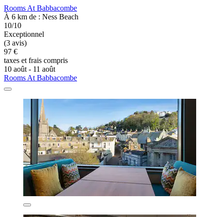
Rooms At Babbacombe
À 6 km de : Ness Beach
10/10
Exceptionnel
(3 avis)
97 €
taxes et frais compris
10 août - 11 août
Rooms At Babbacombe