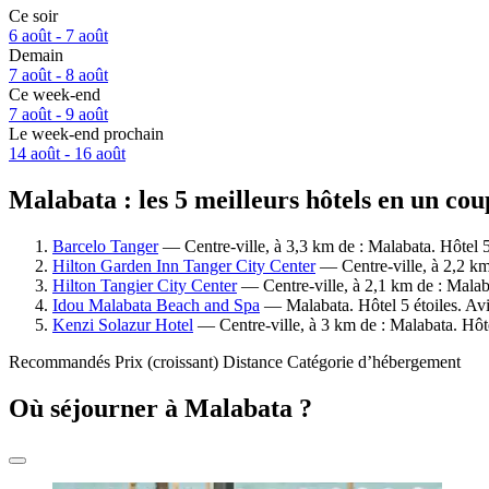
Ce soir
6 août - 7 août
Demain
7 août - 8 août
Ce week-end
7 août - 9 août
Le week-end prochain
14 août - 16 août
Malabata : les 5 meilleurs hôtels en un cou
Barcelo Tanger
— Centre-ville, à 3,3 km de : Malabata. Hôtel 5
Hilton Garden Inn Tanger City Center
— Centre-ville, à 2,2 km
Hilton Tangier City Center
— Centre-ville, à 2,1 km de : Malab
Idou Malabata Beach and Spa
— Malabata. Hôtel 5 étoiles. Av
Kenzi Solazur Hotel
— Centre-ville, à 3 km de : Malabata. Hôte
Recommandés
Prix (croissant)
Distance
Catégorie d’hébergement
Où séjourner à Malabata ?