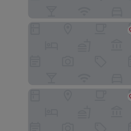
Town Inn Suites Hotel
DoubleTree by Hilton Hotel Toronto Downtown