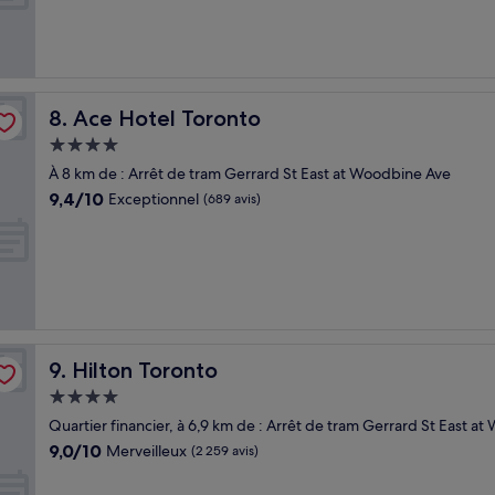
Merveilleux,
(6 290 avis)
Ace Hotel Toronto
8. Ace Hotel Toronto
Hébergement
4.0 étoiles
À 8 km de : Arrêt de tram Gerrard St East at Woodbine Ave
9.4
9,4/10
Exceptionnel
(689 avis)
sur
10,
Exceptionnel,
(689 avis)
Hilton Toronto
9. Hilton Toronto
Hébergement
4.0 étoiles
Quartier financier, à 6,9 km de : Arrêt de tram Gerrard St East a
9.0
9,0/10
Merveilleux
(2 259 avis)
sur
10,