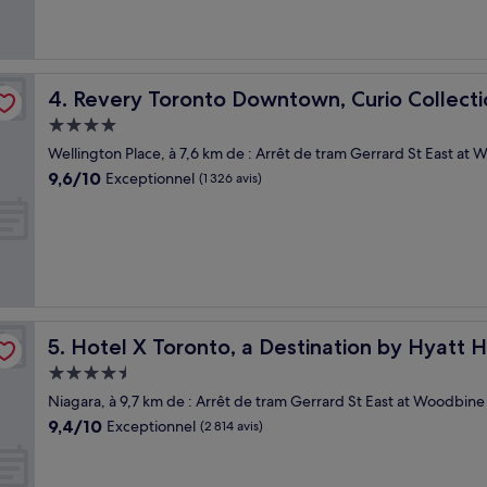
(1 951 avis)
Hilton
Revery Toronto Downtown, Curio Collection by Hilton
4. Revery Toronto Downtown, Curio Collecti
Hébergement
4.0 étoiles
Wellington Place, à 7,6 km de : Arrêt de tram Gerrard St East at
9.6
9,6/10
Exceptionnel
(1 326 avis)
sur
10,
Exceptionnel,
(1 326 avis)
Hotel X Toronto, a Destination by Hyatt Hotel
5. Hotel X Toronto, a Destination by Hyatt 
Hébergement
4.5 étoiles
Niagara, à 9,7 km de : Arrêt de tram Gerrard St East at Woodbine
9.4
9,4/10
Exceptionnel
(2 814 avis)
sur
10,
Exceptionnel,