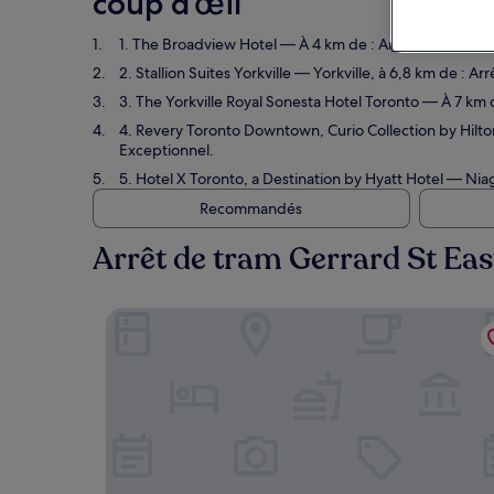
coup d’œil
1. The Broadview Hotel
— À 4 km de : Arrêt de tram Ger
2. Stallion Suites Yorkville
— Yorkville, à 6,8 km de : Ar
3. The Yorkville Royal Sonesta Hotel Toronto
— À 7 km d
4. Revery Toronto Downtown, Curio Collection by Hilto
Exceptionnel.
5. Hotel X Toronto, a Destination by Hyatt Hotel
— Niaga
Recommandés
Arrêt de tram Gerrard St East
The Broadview Hotel