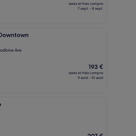
nouveau
taxes et frais compris
prix
7 sept. - 8 sept.
est
de
176 €
o Downtown
Woodbine Ave
Le
193 €
nouveau
taxes et frais compris
prix
9 août - 10 août
est
de
193 €
o
Le