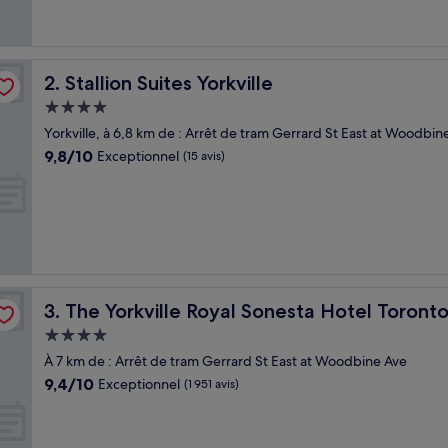
Stallion Suites Yorkville
2. Stallion Suites Yorkville
Hébergement
4.0 étoiles
Yorkville, à 6,8 km de : Arrêt de tram Gerrard St East at Woodbin
9.8
9,8/10
Exceptionnel
(15 avis)
sur
10,
Exceptionnel,
(15 avis)
The Yorkville Royal Sonesta Hotel Toronto
3. The Yorkville Royal Sonesta Hotel Toront
Hébergement
4.0 étoiles
À 7 km de : Arrêt de tram Gerrard St East at Woodbine Ave
9.4
9,4/10
Exceptionnel
(1 951 avis)
sur
10,
Exceptionnel,