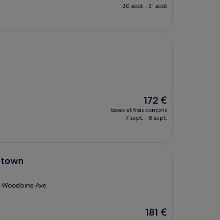
prix
30 août - 31 août
est
de
267 €
Le
172 €
nouveau
taxes et frais compris
prix
7 sept. - 8 sept.
est
de
172 €
ntown
 at Woodbine Ave
Le
181 €
nouveau