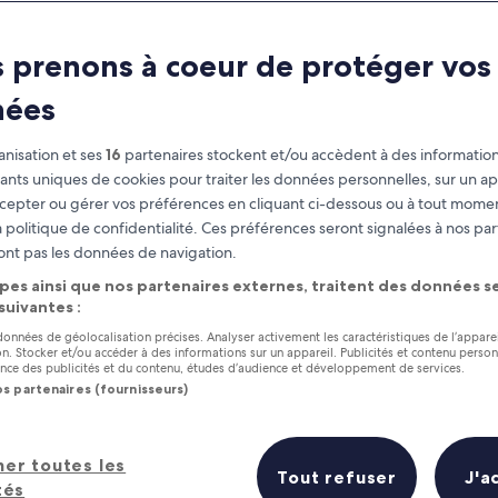
 prenons à coeur de protéger vos
nées
nisation et ses
16
partenaires stockent et/ou accèdent à des information
fiants uniques de cookies pour traiter les données personnelles, sur un ap
cepter ou gérer vos préférences en cliquant ci-dessous ou à tout momen
 politique de confidentialité. Ces préférences seront signalées à nos par
as
Gagnez des récompenses pour
ont pas les données de navigation.
chaque nuit séjournée
pes ainsi que nos partenaires externes, traitent des données se
 suivantes :
 données de géolocalisation précises. Analyser activement les caractéristiques de l’appare
tion. Stocker et/ou accéder à des informations sur un appareil. Publicités et contenu perso
ce des publicités et du contenu, études d’audience et développement de services.
os partenaires (fournisseurs)
Demain
Le week-end prochai
9 août - 10 août
14 août - 16 août
t at Woodbine Ave : les 5 meilleur
her toutes les
Tout refuser
J'a
tés