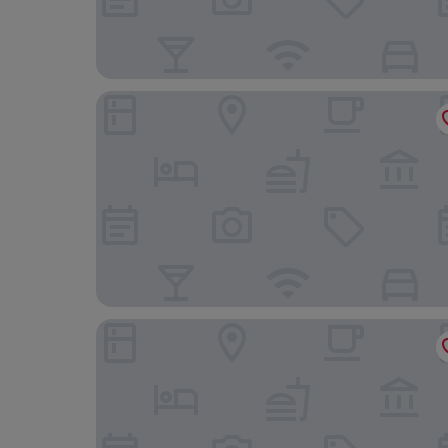
Hampton Inn & Suites by Hilton Toronto Downt
Courtyard by Marriott Downtown Toronto