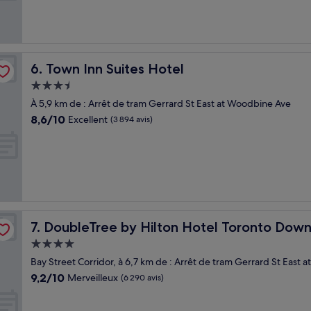
(2 814 avis)
Town Inn Suites Hotel
6. Town Inn Suites Hotel
Hébergement
3.5 étoiles
À 5,9 km de : Arrêt de tram Gerrard St East at Woodbine Ave
8.6
8,6/10
Excellent
(3 894 avis)
sur
10,
Excellent,
(3 894 avis)
DoubleTree by Hilton Hotel Toronto Downtown
7. DoubleTree by Hilton Hotel Toronto Dow
Hébergement
4.0 étoiles
Bay Street Corridor, à 6,7 km de : Arrêt de tram Gerrard St East
9.2
9,2/10
Merveilleux
(6 290 avis)
sur
10,