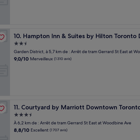
Merveilleux,
(2 259 avis)
own
Hampton Inn & Suites by Hilton Toronto Downtown
10. Hampton Inn & Suites by Hilton Toront
Hébergement
2.5 étoiles
Garden District, à 5,7 km de : Arrêt de tram Gerrard St East at 
9.0
9,0/10
Merveilleux
(1 310 avis)
sur
10,
Merveilleux,
(1 310 avis)
Courtyard by Marriott Downtown Toronto
11. Courtyard by Marriott Downtown Toront
Hébergement
3.5 étoiles
À 6,2 km de : Arrêt de tram Gerrard St East at Woodbine Ave
8.8
8,8/10
Excellent
(1 707 avis)
sur