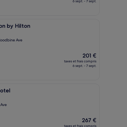
prix
6 sept. - 7 sept.
est
de
276 €
on by Hilton
 Woodbine Ave
Le
201 €
nouveau
taxes et frais compris
prix
6 sept. - 7 sept.
est
de
201 €
Hotel
 Ave
Le
267 €
nouveau
taxes et frais compris