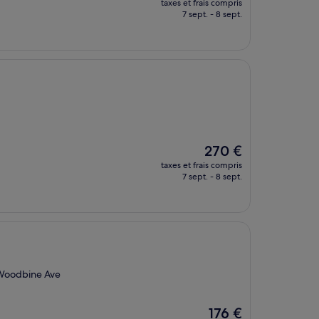
taxes et frais compris
prix
7 sept. - 8 sept.
est
de
181 €
Le
270 €
nouveau
taxes et frais compris
prix
7 sept. - 8 sept.
est
de
270 €
t Woodbine Ave
Le
176 €