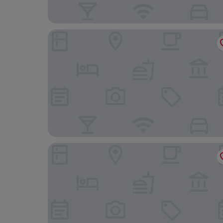
Stallion Suites Yorkville
The Yorkville Royal Sonesta Hotel Toronto