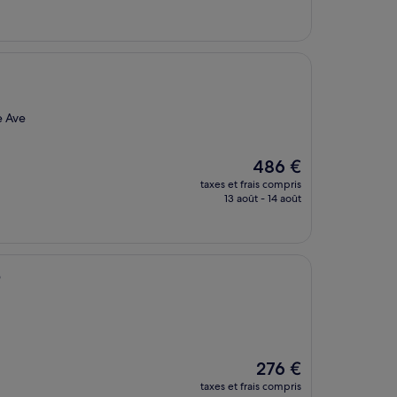
est
de
246 €
e Ave
Le
486 €
nouveau
taxes et frais compris
prix
13 août - 14 août
est
de
486 €
o
Le
276 €
nouveau
taxes et frais compris